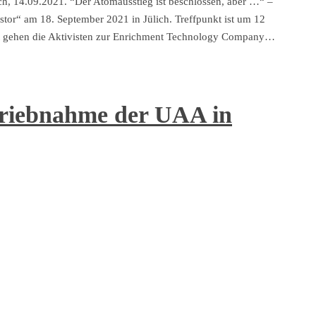
h, 14.09.2021. “Der Atomausstieg ist beschlossen, aber …“ –
stor“ am 18. September 2021 in Jülich. Treffpunkt ist um 12
ort gehen die Aktivisten zur Enrichment Technology Company…
ntriebnahme der UAA in