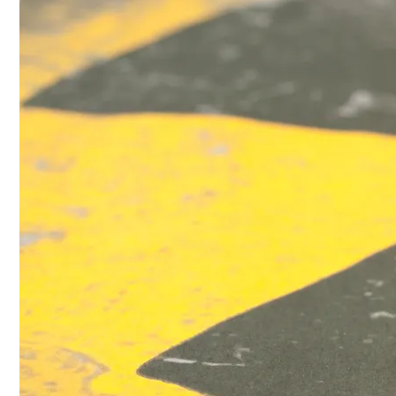
stoppen.de/ticker/
#atommüll
#castor
castor-stoppen.de
Ticker – Castor
stoppen!
Castor stoppen!
@castorstoppen.bsky.social
⋅
20h
Gegen 23.20 Uhr ist der 
12. Castortransport im 
Kreuz Holz abgebogen 
Richtung Neuss auf die 
A46 - 
castor-
stoppen.de/ticker/#route
#atommüll
#castor