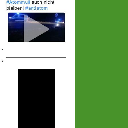
#Atommüll
 auch nicht 
bleiben! 
#antiatom
1
1
Castor stoppen!
@castorstoppen.bsky.social
⋅
18h
1.20 Uhr - 
Begleithubschrauber 
erreicht 
#Ahaus
 - der 12. 
Castorbehälter aus Jülich 
befindet sich kurz vor 
seinem nächsten 