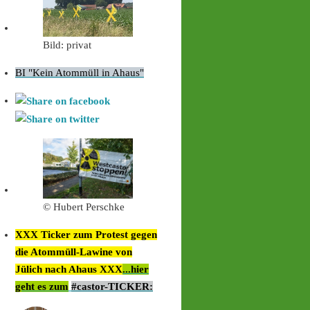
Bild: privat
BI "Kein Atommüll in Ahaus"
© Hubert Perschke
XXX Ticker zum Protest gegen
die Atommüll-Lawine von
Jülich nach Ahaus XXX
...hier
geht es zum
#castor-TICKER: