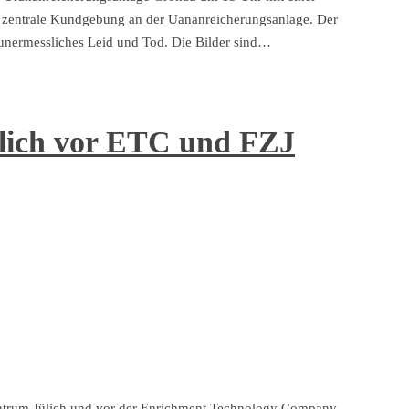
zentrale Kundgebung an der Uananreicherungsanlage. Der
 unermessliches Leid und Tod. Die Bilder sind…
lich vor ETC und FZJ
ntrum Jülich und vor der Enrichment Technology Company