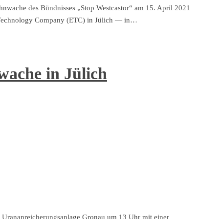
ahnwache des Bündnisses „Stop Westcastor“ am 15. April 2021
t Technology Company (ETC) in Jülich — in…
wache in Jülich
er Urananreicherungsanlage Gronau um 13 Uhr mit einer