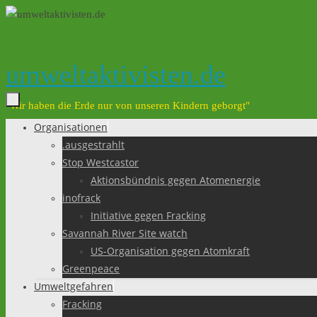
Zum
Inhalt
springen
umweltaktivisten.de
"Wir haben die Erde nur von unseren Kindern geborgt"
Organisationen
Zum
.ausgestrahlt
Inhalt
Stop Westcastor
springen
Aktionsbündnis gegen Atomenergie
inofrack
Initiative gegen Fracking
Savannah River Site watch
US-Organisation gegen Atomkraft
Greenpeace
Umweltgefahren
Fracking