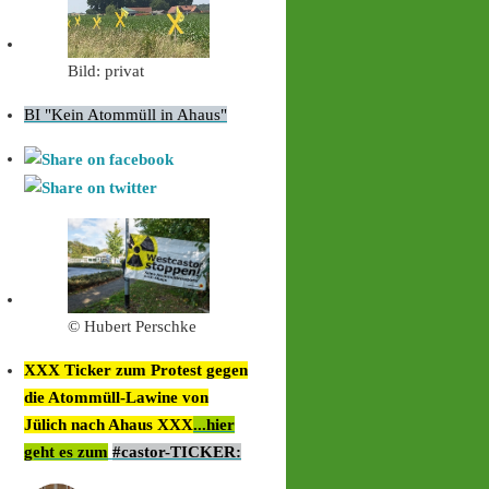
Bild: privat
BI "Kein Atommüll in Ahaus"
© Hubert Perschke
XXX Ticker zum Protest gegen
die Atommüll-Lawine von
Jülich nach Ahaus XXX
...hier
geht es zum
#castor-TICKER: