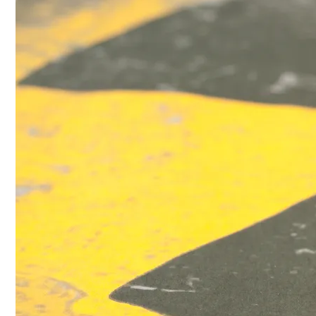
stoppen.de/ticker/
#atommüll
#castor
castor-stoppen.de
Ticker – Castor
stoppen!
Castor stoppen!
@castorstoppen.bsky.social
⋅
2d
Gegen 23.20 Uhr ist der 
12. Castortransport im 
Kreuz Holz abgebogen 
Richtung Neuss auf die 
A46 - 
castor-
stoppen.de/ticker/#route
#atommüll
#castor