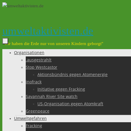
Zum
Inhalt
springen
umweltaktivisten.de
"Wir haben die Erde nur von unseren Kindern geborgt"
Organisationen
Zum
.ausgestrahlt
Inhalt
Stop Westcastor
springen
Aktionsbündnis gegen Atomenergie
inofrack
Initiative gegen Fracking
Savannah River Site watch
US-Organisation gegen Atomkraft
Greenpeace
Umweltgefahren
Fracking