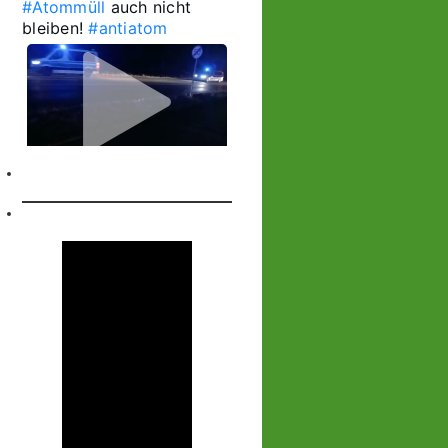
#Atommüll
 auch nicht 
bleiben! 
#antiatom
1
1
Castor stoppen!
@castorstoppen.bsky.social
⋅
2d
1.20 Uhr - 
Begleithubschrauber 
erreicht 
#Ahaus
 - der 12. 
Castorbehälter aus Jülich 
befindet sich kurz vor 
seinem nächsten 