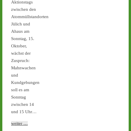
Aktionstags
castor-stoppen.de
Ticker – Castor
zwischen den
stoppen!
Atommüllstandorten
Jülich und
1
1
Ahaus am
Sonntag, 15.
Oktober,
wächst der
Castor stoppen!
@castorstoppen.bsky.social
Zuspruch:
⋅
4d
Mahnwachen
Blockade der 
und
Castortransportstrecke in 
Kundgebungen
Jülich - Aktivist sitzt auf 
der Straße - 
castor-
soll es am
stoppen.de/ticker/
Sonntag
#atommüll
#castor
zwischen 14
und 15 Uhr…
castor-stoppen.de
Ticker – Castor
weiter …
stoppen!