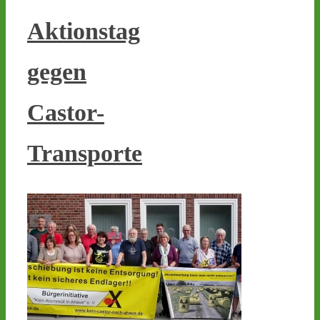
3
3
Aktionstag
gegen
Castor stoppen!
@castorstoppen.bsky.social
Castor-
⋅
4d
Gegen 23.00 Uhr ist mit 
der Abfahrt des 12. 
Transporte
Castortransports von 
Jülich nach 
#Ahaus
 zu 
rechnen - aktuell weiterer 
Hubschrauber-Kontrollflug 
über der Transportstrecke 
- 
castor-
stoppen.de/ticker/
#atommüll
#castor