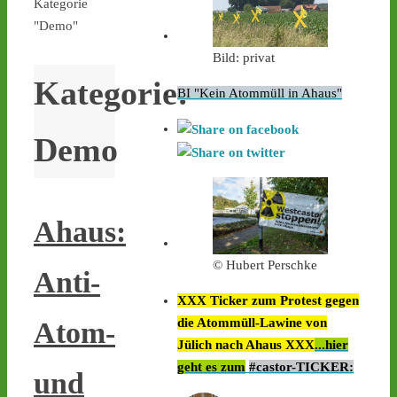
Kategorie
"Demo"
Bild: privat
Kategorie:
BI "Kein Atommüll in Ahaus"
Demo
Ahaus:
© Hubert Perschke
Anti-
XXX Ticker zum Protest gegen
die Atommüll-Lawine von
Atom-
Jülich nach Ahaus XXX
...hier
geht es zum
#castor-TICKER:
und