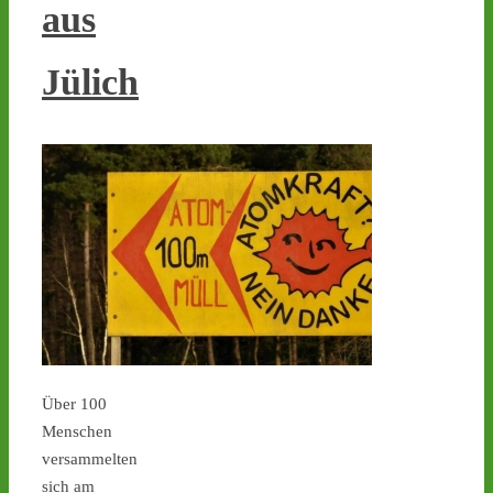
aus
Jülich
Castor stoppen!
@castorstoppen.bsky.social
⋅
5d
Gegen 23.30 Uhr hat der 
Atommüll-Konvoi das 
Dreieck Bottrop erreicht 
und fährt auf die A31 
Richtung Ahaus - 
castor-
stoppen.de/ticker/
#atommüll
#castor
castor-stoppen.de
Ticker – Castor
stoppen!
Über 100
Menschen
versammelten
sich am