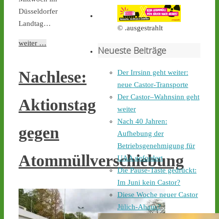
- 
castor-
Düsseldorfer
stoppen.de/ticker/#route
#atommüll
#castor
Landtag…
© .ausgestrahlt
castor-stoppen.de
weiter …
Neueste Beiträge
Ticker – Castor
stoppen!
Nachlese:
Der Irrsinn geht weiter:
1
1
neue Castor-Transporte
Der Castor–Wahnsinn geht
Aktionstag
weiter
Nach 40 Jahren:
Castor stoppen!
gegen
Aufhebung der
@castorstoppen.bsky.social
Betriebsgenehmigung für
⋅
4d
An der Mahnwache in 
Atommüllverschiebung
UAA gefordert
#Ahaus
 harren weiterhin 
Die Pause-Taste gedrückt:
30 Aktivist:innen aus, um 
Im Juni kein Castor?
den zwölften 
Diese Woche neuer Castor
Castortransport mit 
Protest zu empfangen. - 
Jülich-Ahaus?
castor-stoppen.de/ticker/