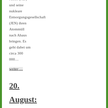
und seine
nukleare
Entsorgungsgesellschaft
Castor stoppen!
(JEN) ihren
@castorstoppen.bsky.social
Atommüll
⋅
5d
Castor No. 11 rollt: Um 
nach Ahaus
21.45 Uhr ist der elfte von 
bringen. Es
152 Behältern in Jülich auf 
geht dabei um
die 170km 
circa 300
Autobahnstrecke nach 
000…
Ahaus gestartet - 
castor-
stoppen.de/ticker/
weiter …
#atommüll
#castor
castor-stoppen.de
20.
Ticker – Castor
stoppen!
August:
1
2