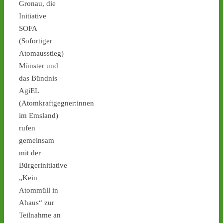
Gronau, die
Initiative
Castor stoppen!
SOFA
@castorstoppen.bsky.social
⋅
6d
Deutliche Einsparungen bei 
(Sofortiger
Sicherheitsmaßnahmen: "Was be
Atomausstieg)
diesen Atommülltransporten 
Münster und
passiert, ist skandalös“ - 
das Bündnis
AgiEL
www.ausgestrahlt.de/presse/ueb
#atommüll
#castor
(Atomkraftgegner:innen
im Emsland)
www.ausgestrahlt.de
rufen
Atommülltransporte Jülich-
gemeinsam
Ahaus: Unverantwortliche
mit der
Kürzungen im Bereich
Bürgerinitiative
Sicherheit
Kleine Landtagsanfrage deckt
„Kein
Sicherheitsskandal auf / NRW
Atommüll in
Innenministerium streicht Sch
Ahaus“ zur
der Castortransporte enorm
Teilnahme an
zusammen / Sicherheit wird