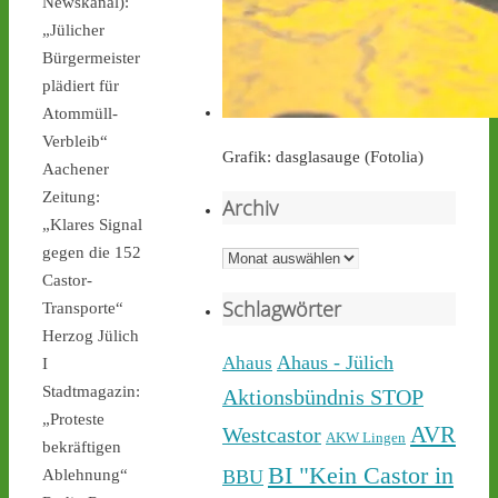
Newskanal):
„Jülicher
castor-stoppen.de
Ticker – Castor
Bürgermeister
stoppen!
plädiert für
Atommüll-
Verbleib“
Grafik: dasglasauge (Fotolia)
Aachener
Zeitung:
Archiv
„Klares Signal
Castor stoppen!
@castorstoppen.bsky.social
gegen die 152
Archiv
⋅
4d
Castor-
Gegen 23.20 Uhr ist der 
Schlagwörter
Transporte“
12. Castortransport im 
Herzog Jülich
Kreuz Holz abgebogen 
Richtung Neuss auf die 
Ahaus - Jülich
Ahaus
I
A46 - 
castor-
Stadtmagazin:
Aktionsbündnis STOP
stoppen.de/ticker/#route
„Proteste
#atommüll
#castor
AVR
Westcastor
AKW Lingen
bekräftigen
BI "Kein Castor in
Ablehnung“
BBU
castor-stoppen.de