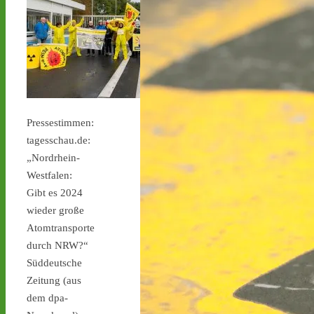
#atommüll
#castor
castor-stoppen.de
Ticker – Castor
stoppen!
2
4
Pressestimmen:
tagesschau.de:
„Nordrhein-
Castor stoppen!
Westfalen:
@castorstoppen.bsky.social
⋅
4d
Gibt es 2024
Gegen 0.35 Uhr erreicht 
wieder große
der Castor-Konvoi das 
Atomtransporte
Dreieck Bottrop und fährt 
durch NRW?“
weiter auf die A31, den 
letzten Autobahnabschnitt 
Süddeutsche
bis nach Ahaus - 
castor-
Zeitung (aus
stoppen.de/ticker/
dem dpa-
#atommüll
#castor