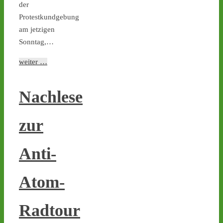
der
Geld- und Zeitd
Protestkundgebung
1
1
am jetzigen
Sonntag,…
weiter …
Castor stoppen!
@castorstoppen.bsky.social
⋅
6d
Nachlese
Atommülltransport in 
Jülich offenbar startklar - 
zur
Abfahrt mit Ziel 
#Ahaus
heute Abend gegen 22 
Uhr - www.castor-
Anti-
stoppen.de/ticker 
#castor
#atommüll
Atom-
Radtour