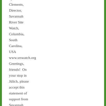
Clements,
Director,
Savannah
River Site
Watch,
Columbia,
3
3
South
Carolina,
USA
www.srswatch.org
Castor stoppen!
Greetings,
@castorstoppen.bsky.social
friends! On
⋅
8d
Proteste gegen die 
your stop in
Atommüll-Verlagerung aus 
Jülich, please
Jülich durch NRW gehen 
accept this
weiter: Mahnwache am 
statement of
Mittwoch (5.8.) in Ahaus 
geplant - 
castor-
support from
stoppen.de/ticker/
Savannah