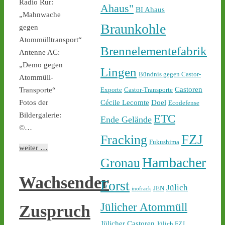
Ticker – Castor
Radio Rur:
Ahaus"
BI Ahaus
stoppen!
„Mahnwache
Braunkohle
gegen
Atommülltransport“
Brennelementefabrik
Antenne AC:
„Demo gegen
Lingen
Bündnis gegen Castor-
Atommüll-
Castor stoppen!
@castorstoppen.bsky.social
Castoren
Transporte“
Exporte
Castor-Transporte
⋅
4d
Cécile Lecomte
Doel
Fotos der
Ecodefense
Während der 12. Castor 
Bildergalerie:
ETC
nach 
#Ahaus
 nun rollt, 
Ende Gelände
©…
haben sich dort aus 
FZJ
Fracking
Protest gegen die 
Fukushima
weiter …
unnötigen & gefährlichen 
Hambacher
Atommülltransporte über 
Gronau
NRWs Autobahnen 
Wachsender
Menschen zu einer 
Forst
Jülich
JEN
inofrack
Mahnwache versammelt - 
castor-stoppen.de/ticker/
Jülicher Atommüll
Zuspruch
#atommüll
#castor
Jülicher Castoren
Jülich FZJ