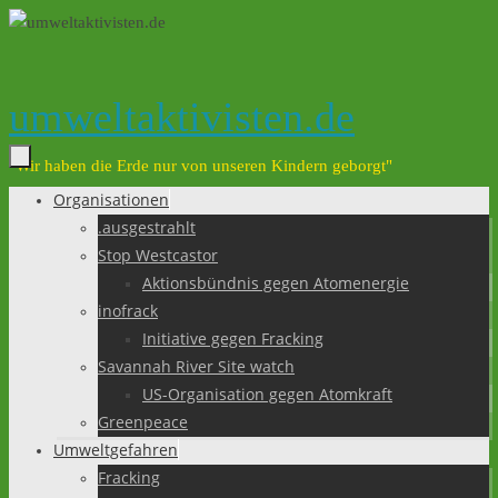
Zum
Inhalt
springen
umweltaktivisten.de
"Wir haben die Erde nur von unseren Kindern geborgt"
Organisationen
Zum
.ausgestrahlt
Inhalt
Stop Westcastor
springen
Aktionsbündnis gegen Atomenergie
inofrack
Initiative gegen Fracking
Savannah River Site watch
US-Organisation gegen Atomkraft
Greenpeace
Umweltgefahren
Fracking