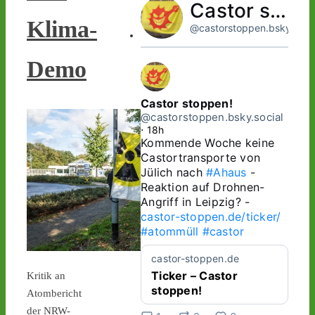
Castor stoppen!
Klima-
@castorstoppen.bsky.socia
Demo
Castor stoppen!
@castorstoppen.bsky.social
⋅
18h
Kommende Woche keine 
Castortransporte von 
Jülich nach 
#Ahaus
 - 
Reaktion auf Drohnen-
Angriff in Leipzig? - 
castor-stoppen.de/ticker/
#atommüll
#castor
castor-stoppen.de
Ticker – Castor
Kritik an
stoppen!
Atombericht
der NRW-