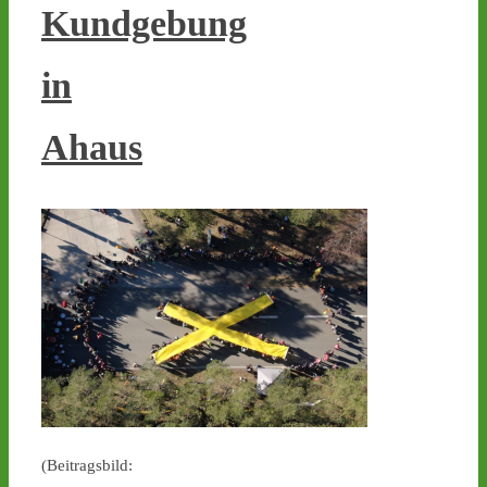
Kundgebung
Castor stoppen!
in
@castorstoppen.bsky.social
⋅
5d
Castortransport: Protest-
Ahaus
Mahnwache in Jülich - 
Abfahrt des Atommüll-
LKW steht bevor - 
castor-
stoppen.de/ticker/
#atommüll
#castor
1
2
(Beitragsbild: