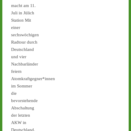
Mit einer 
#antiatom
 Demo 
macht am 11.
in 
#Gronau
 am Sonntag! -  
Juli in Jülich
castor-stoppen.de/ticker/
Station Mit
#atommüll
#castor
einer
sechswöchigen
Radtour durch
Deutschland
und vier
Nachbarländer
feiern
7
8
Atomkraftgegner*innen
im Sommer
die
bevorstehende
Castor stoppen!
Abschaltung
@castorstoppen.bsky.social
der letzten
⋅
13d
Diese Woche (27.7.-31.7.) 
AKW in
finden keine Atommüll-
Deutschland.