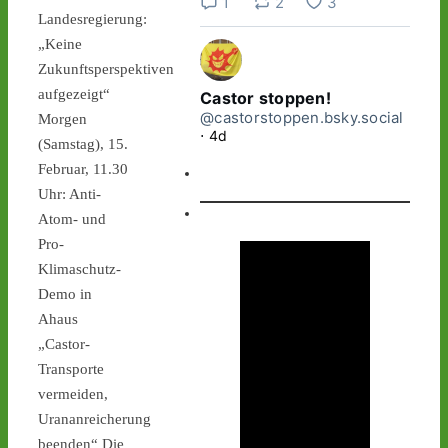
1
2
3
Landesregierung:
„Keine
Zukunftsperspektiven
aufgezeigt“
Castor stoppen!
@castorstoppen.bsky.social
Morgen
⋅
4d
(Samstag), 15.
Gegen 1.45 Uhr hat der 12. 
Februar, 11.30
#Castor
 aus Jülich sein 
neues Zwischenlager 
Uhr: Anti-
#Ahaus
 erreicht. Wir 
Atom- und
fordern: Sofortiger Stopp 
Pro-
der unnötigen & 
Klimaschutz-
gefährlichen Fahrten über 
Demo in
170km Autobahnen - 
Ahaus
stattdessen Neubau einer 
sicheren 
„Castor-
Zwischenlagerhalle in 
Transporte
Jülich! In Ahaus kann der 
vermeiden,
#Atommüll
 auch nicht 
Urananreicherung
bleiben! 
#antiatom
beenden“ Die