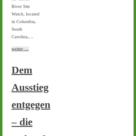
#atommüll
#castor
River Site
Watch, located
in Columbia,
South
Carolina,…
weiter …
Dem
1
3
4
Ausstieg
entgegen
Castor stoppen!
@castorstoppen.bsky.social
– die
⋅
11d
Tag X 11 & 12: Kommende 
Woche wieder zwei 