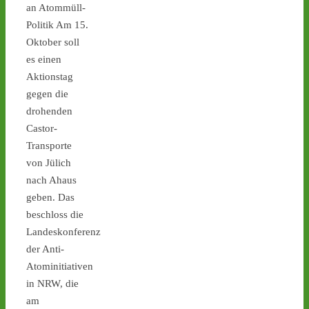
an Atommüll-
Politik Am 15.
Oktober soll
es einen
Castor stoppen!
@castorstoppen.bsky.social
Aktionstag
⋅
5d
gegen die
Gegen 0.45 Uhr erreicht 
drohenden
Behälter 11 von 152 das 
Castor-
Zwischenlager 
#Ahaus
. 
Schon heute Abend soll 
Transporte
der Behälter No. 12 rollen 
von Jülich
- angekündigt sind 
nach Ahaus
Protest-Mahnwachen in 
geben. Das
Jülich und Ahaus - 
castor-
beschloss die
stoppen.de/ticker/
#atommüll
#castor
Landeskonferenz
der Anti-
castor-stoppen.de
Atominitiativen
Ticker – Castor
in NRW, die
stoppen!
am