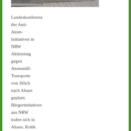
1
1
Landeskonferenz
der Anti-
Atom-
Castor stoppen!
Initiativen in
@castorstoppen.bsky.social
⋅
5d
NRW
Castor-Alarm Tag X 12 ist 
Aktionstag
heute: Hubschrauber-
gegen
Kontrollflug über der 
Atommüll-
Transportstrecke hat 
gegen 19.00 Uhr 
Transporte
begonnen - 
castor-
von Jülich
stoppen.de/ticker/
nach Ahaus
#atommüll
#castor
geplant.
Bürgerinitiativen
castor-stoppen.de
Ticker – Castor
aus NRW
stoppen!
trafen sich in
Ahaus. Kritik
1
1