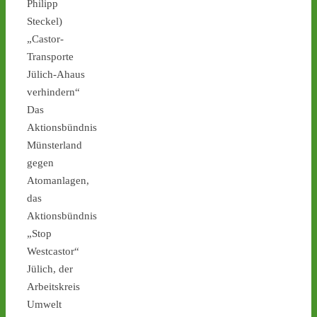
Philipp
Castor stoppen!
@castorstoppen.bsky.social
Steckel)
⋅
6d
„Castor-
Ein weiterer Hinweis, dass 
Transporte
heute Nacht 
#Atommüll
quer durch NRW 
Jülich-Ahaus
transportiert wird: Ein 
verhindern“
Polizeihubschrauber hat 
Das
bereits die 
Aktionsbündnis
Transportstrecke über der 
Münsterland
A57 bis zum 
gegen
Forschungszentrum Jülich 
abgeflogen - 
castor-
Atomanlagen,
stoppen.de/ticker/
#castor
das
Aktionsbündnis
castor-stoppen.de
„Stop
Ticker – Castor
Westcastor“
stoppen!
Jülich, der
1
1
Arbeitskreis
Umwelt