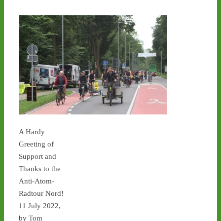
1
9
6
Castor stoppen!
@castorstoppen.bsky.social
⋅
6d
Weitere 
Atommülltransport über 
NRWs Autobahnen heute 
Abend: Mahnwache in 
A Hardy
Jülich ab 20.00 Uhr - 
Greeting of
castor-stoppen.de/ticker/
Support and
#atommüll
#castor
Thanks to the
Anti-Atom-
Radtour Nord!
11 July 2022,
by Tom