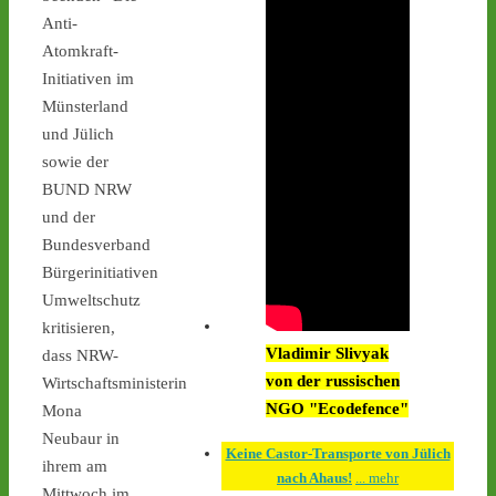
Anti-
Atomkraft-
Initiativen im
Münsterland
und Jülich
1
1
sowie der
BUND NRW
und der
Bundesverband
Castor stoppen!
Bürgerinitiativen
@castorstoppen.bsky.social
⋅
4d
Umweltschutz
1.20 Uhr - 
kritisieren,
Begleithubschrauber 
Vladimir Slivyak
dass NRW-
erreicht 
#Ahaus
 - der 12. 
von der russischen
Castorbehälter aus Jülich 
Wirtschaftsministerin
befindet sich kurz vor 
NGO "Ecodefence"
Mona
seinem nächsten 
Neubaur in
Interimsziel, der 
Keine Castor-Transporte von Jülich
ihrem am
Zwischenlagerhalle Ahaus 
nach Ahaus!
... mehr
Mittwoch im