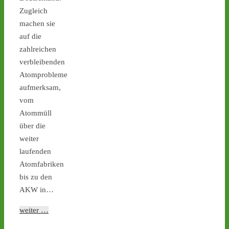
Transporte von Jülich 
Zugleich
nach Ahaus statt - 
castor-
machen sie
stoppen.de/ticker/
auf die
#atommüll
#castor
zahlreichen
castor-stoppen.de
verbleibenden
Ticker – Castor
Atomprobleme
stoppen!
aufmerksam,
3
4
vom
Atommüll
über die
weiter
Castor stoppen!
laufenden
@castorstoppen.bsky.social
Atomfabriken
⋅
17d
Wann rollt der nächste 
bis zu den
Castor? Das ist aktuell 
AKW in…
unklar. - Montag: 
Mahnwache in Lingen 
weiter …
gegen russische 