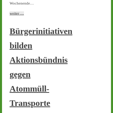
1
1
Wochenende…
weiter …
Castor stoppen!
Bürgerinitiativen
@castorstoppen.bsky.social
⋅
5d
0.20 Uhr - Hubschrauber 
bilden
erreicht Ahaus, der 11. von 
152 Castoren befindet 
sich kurz vor seinem 
Aktionsbündnis
nächsten Zwischenlager-
Ziel. - 
castor-
gegen
stoppen.de/ticker/
#atommüll
#castor
Atommüll-
castor-stoppen.de
Ticker – Castor
stoppen!
Transporte