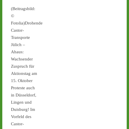
(Beitragsbild:
castor-stoppen.de
©
Ticker – Castor
stoppen!
Fotolia)Drohende
Castor-
1
1
Transporte
Jülich –
Ahaus:
Wachsender
Castor stoppen!
Zuspruch für
@castorstoppen.bsky.social
⋅
4d
Aktionstag am
22.30 Uhr - die Polizei hat 
15. Oktober
den Aktivisten auf der 
Proteste auch
Castortransportstrecke 
in Düsseldorf,
von der Straße getragen - 
der Atommülltransport 
Lingen und
wird in Kürze starten - 
Duisburg! Im
castor-stoppen.de/ticker/
Vorfeld des
#atommüll
#castor
Castor-