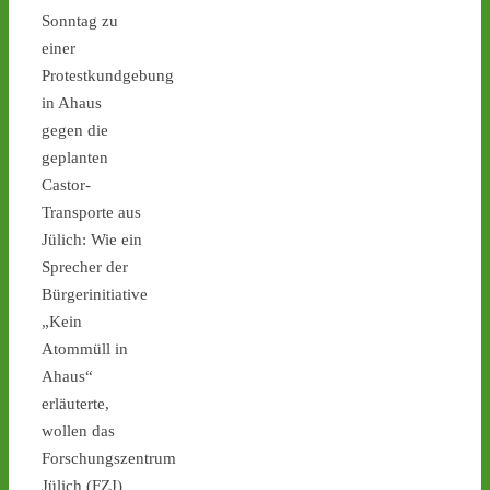
Sonntag zu
Castor stoppen!
einer
@castorstoppen.bsky.social
⋅
5d
Protestkundgebung
22.20 Uhr - im Kreuz Holz 
in Ahaus
fährt der 
gegen die
Atommülltransport auf die 
geplanten
A46 Richtung Neuss - 
Ahaus: kleine 
Castor-
Spontanmahnwache an 
Transporte aus
der Transportstrecke - 
Jülich: Wie ein
castor-stoppen.de/ticker/
Sprecher der
#atommüll
#castor
Bürgerinitiative
„Kein
Atommüll in
Ahaus“
erläuterte,
wollen das
Forschungszentrum
1
2
4
Jülich (FZJ)