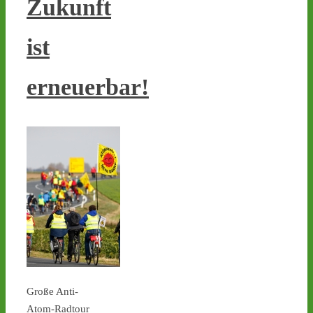
Zukunft
Atommüll-Transporte von 
Jülich nach 
#Ahaus
 - 
ist
castor-stoppen.de/ticker/
#atommüll
#castor
erneuerbar!
castor-stoppen.de
Ticker – Castor
stoppen!
2
3
Castor stoppen!
@castorstoppen.bsky.social
⋅
12d
Atommülltransporte Jülich 
- 
#Ahaus
: letzte Nacht 
fuhr der Spezial-LKW 
zurück zum Absender des 
Große Anti-
Mülls - wie geht es weiter? 
Atom-Radtour