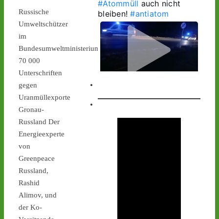
#Atommüll
 auch nicht 
Russische
bleiben! 
#antiatom
Umweltschützer
im
Bundesumweltministerium:
70 000
Unterschriften
gegen
1
1
Uranmüllexporte
Gronau-
Russland Der
Energieexperte
Castor stoppen!
@castorstoppen.bsky.social
von
⋅
10h
Greenpeace
1.20 Uhr - 
Russland,
Begleithubschrauber 
erreicht 
#Ahaus
 - der 12. 
Rashid
Castorbehälter aus Jülich 
Alimov, und
befindet sich kurz vor 
der Ko-
seinem nächsten 