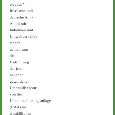
stoppen“
Russische und
1
2
4
deutsche Anti-
Atomkraft-
Initiativen und
Castor stoppen!
Umweltverbände
@castorstoppen.bsky.social
lehnen
⋅
2d
gemeinsam
Castor No. 11 rollt: Um 
21.45 Uhr ist der elfte von 
die
152 Behältern in Jülich auf 
Fortführung
die 170km 
der jetzt
Autobahnstrecke nach 
bekannt
Ahaus gestartet - 
castor-
gewordenen
stoppen.de/ticker/
#atommüll
#castor
Uranmüllexporte
von der
castor-stoppen.de
Urananreicherungsanlage
Ticker – Castor
(UAA) im
stoppen!
westfälischen