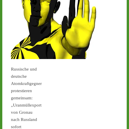
Castor stoppen!
@castorstoppen.bsky.social
⋅
2d
22.20 Uhr - im Kreuz Holz 
fährt der 
Atommülltransport auf die 
A46 Richtung Neuss - 
Ahaus: kleine 
Spontanmahnwache an 
Russische und
der Transportstrecke - 
deutsche
castor-stoppen.de/ticker/
Atomkraftgegner
#atommüll
#castor
protestieren
gemeinsam:
„Uranmüllexport
von Gronau
nach Russland
sofort