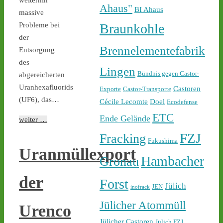
castor-stoppen.de/ticker/
Ahaus"
BI Ahaus
#atommüll
#castor
massive
Probleme bei
Braunkohle
der
Brennelementefabrik
Entsorgung
des
Lingen
Bündnis gegen Castor-
abgereicherten
Uranhexafluorids
Castoren
Exporte
Castor-Transporte
(UF6), das…
Cécile Lecomte
Doel
Ecodefense
1
2
ETC
Ende Gelände
weiter …
FZJ
Fracking
Fukushima
Uranmüllexport
Castor stoppen!
Hambacher
Gronau
@castorstoppen.bsky.social
⋅
13h
der
Forst
22.45 Uhr - der 12. Castor 
Jülich
JEN
inofrack
aus Jülich mit Ziel Ahaus 
Jülicher Atommüll
rollt - Polizei baut 
Urenco
offenbar sukzessive 
Jülicher Castoren
Jülich FZJ