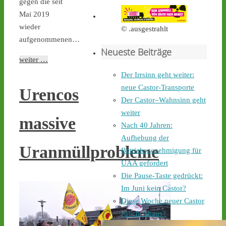
Castortransport mit 
gegen die seit
Protest zu empfangen. - 
Mai 2019
castor-stoppen.de/ticker/
wieder
© .ausgestrahlt
#atommüll
#castor
aufgenommenen…
Neueste Beiträge
castor-stoppen.de
weiter …
Ticker – Castor
Der Irrsinn geht weiter:
stoppen!
neue Castor-Transporte
Urencos
2
4
Der Castor–Wahnsinn geht
weiter
massive
Nach 40 Jahren:
Aufhebung der
Castor stoppen!
Uranmüllprobleme
Betriebsgenehmigung für
@castorstoppen.bsky.social
⋅
11h
UAA gefordert
Gegen 0.35 Uhr erreicht 
Die Pause-Taste gedrückt:
der Castor-Konvoi das 
Im Juni kein Castor?
Dreieck Bottrop und fährt 
Diese Woche neuer Castor
weiter auf die A31, den 
letzten Autobahnabschnitt 
Jülich-Ahaus?
bis nach Ahaus - 
castor-