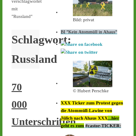
verschlagwortet
mit
"Russland"
Bild: privat
BI "Kein Atommüll in Ahaus"
Schlagwort:
Russland
70
© Hubert Perschke
000
XXX Ticker zum Protest gegen
die Atommüll-Lawine von
Jülich nach Ahaus XXX
...hier
Unterschriften
geht es zum
#castor-TICKER: