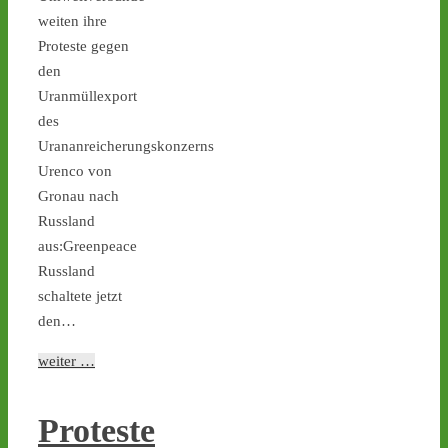
Ticker – Castor
weiten ihre
stoppen!
Proteste gegen
3
3
den
Uranmüllexport
des
Urananreicherungskonzerns
Castor stoppen!
Urenco von
@castorstoppen.bsky.social
Gronau nach
⋅
14h
Gegen 23.00 Uhr ist mit 
Russland
der Abfahrt des 12. 
aus:Greenpeace
Castortransports von 
Russland
Jülich nach 
#Ahaus
 zu 
schaltete jetzt
rechnen - aktuell weiterer 
den…
Hubschrauber-Kontrollflug 
über der Transportstrecke 
weiter …
- 
castor-
stoppen.de/ticker/
#atommüll
#castor
Proteste