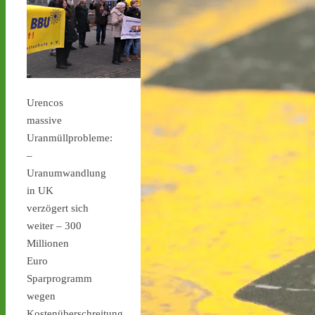
stoppen.de/ticker/
#atommüll
#castor
castor-stoppen.de
Ticker – Castor
stoppen!
Urencos
massive
Uranmüllprobleme:
–
Uranumwandlung
Castor stoppen!
in UK
@castorstoppen.bsky.social
⋅
12h
verzögert sich
Gegen 23.20 Uhr ist der 
weiter – 300
12. Castortransport im 
Millionen
Kreuz Holz abgebogen 
Euro
Richtung Neuss auf die 
A46 - 
castor-
Sparprogramm
stoppen.de/ticker/#route
wegen
#atommüll
#castor
Kostenüberschreitung