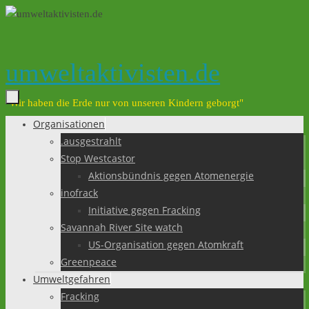
Zum
Inhalt
springen
umweltaktivisten.de
"Wir haben die Erde nur von unseren Kindern geborgt"
Organisationen
Zum
.ausgestrahlt
Inhalt
Stop Westcastor
springen
Aktionsbündnis gegen Atomenergie
inofrack
Initiative gegen Fracking
Savannah River Site watch
US-Organisation gegen Atomkraft
Greenpeace
Umweltgefahren
Fracking