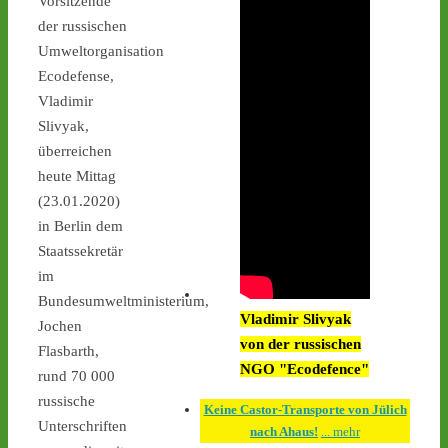
Vorsitzende
Interimsziel, der 
der russischen
Zwischenlagerhalle Ahaus 
Umweltorganisation
- 
castor-
stoppen.de/ticker/#route
Ecodefense,
#atommüll
#castor
Vladimir
Slivyak,
castor-stoppen.de
überreichen
Ticker – Castor
heute Mittag
stoppen!
(23.01.2020)
1
1
in Berlin dem
Staatssekretär
im
Bundesumweltministerium,
Castor stoppen!
Vladimir Slivyak
Jochen
@castorstoppen.bsky.social
von der russischen
⋅
11h
Flasbarth,
An der Mahnwache in 
NGO "Ecodefence"
rund 70 000
#Ahaus
 harren weiterhin 
russische
30 Aktivist:innen aus, um 
Keine Castor-Transporte von Jülich
Unterschriften
den zwölften 
nach Ahaus!
... mehr