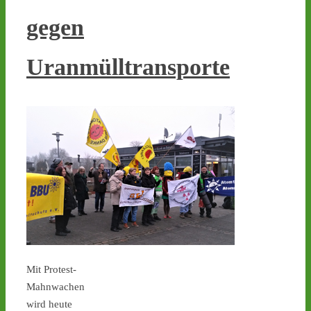
gegen
1
1
Uranmülltransporte
Castor stoppen!
@castorstoppen.bsky.social
⋅
16h
Castor-Alarm Tag X 12 ist 
heute: Hubschrauber-
Kontrollflug über der 
Transportstrecke hat 
gegen 19.00 Uhr 
begonnen - 
castor-
stoppen.de/ticker/
#atommüll
#castor
Mit Protest-
castor-stoppen.de
Mahnwachen
Ticker – Castor
wird heute