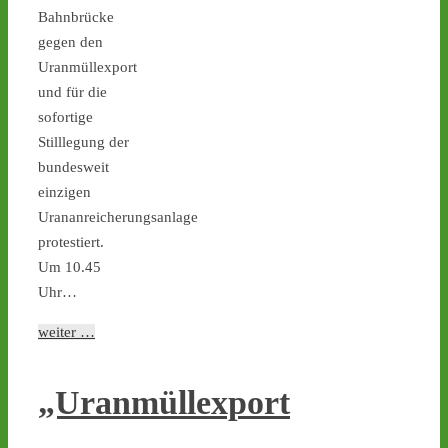
Ticker – Castor
Bahnbrücke
stoppen!
gegen den
1
1
Uranmüllexport
und für die
sofortige
Stilllegung der
Castor stoppen!
bundesweit
@castorstoppen.bsky.social
⋅
1d
einzigen
0.20 Uhr - Hubschrauber 
Urananreicherungsanlage
erreicht Ahaus, der 11. von 
protestiert.
152 Castoren befindet 
Um 10.45
sich kurz vor seinem 
Uhr…
nächsten Zwischenlager-
Ziel. - 
castor-
weiter …
stoppen.de/ticker/
#atommüll
#castor
„Uranmüllexport
castor-stoppen.de
Ticker – Castor
stoppen!