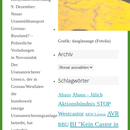
9. Dezember:
castor-stoppen.de
Neuer
Ticker – Castor
stoppen!
Uranmülltransport
Gronau-
Russland? –
Grafik: dasglasauge (Fotolia)
Polizeiliche
Vorladungen
Archiv
in Novouralsk
Castor stoppen!
Der
@castorstoppen.bsky.social
Archiv
⋅
13h
Urananreicherer
Während der 12. Castor 
Urenco, der in
Schlagwörter
nach 
#Ahaus
 nun rollt, 
Gronau/Westfalen
haben sich dort aus 
die
Protest gegen die 
Ahaus - Jülich
Ahaus
unnötigen & gefährlichen 
bundesweit
Aktionsbündnis STOP
Atommülltransporte über 
einzige
NRWs Autobahnen 
AVR
Westcastor
AKW Lingen
Urananreicherungsanlage
Menschen zu einer 
betreibt, hat
BI "Kein Castor in
BBU
Mahnwache versammelt - 
weiterhin