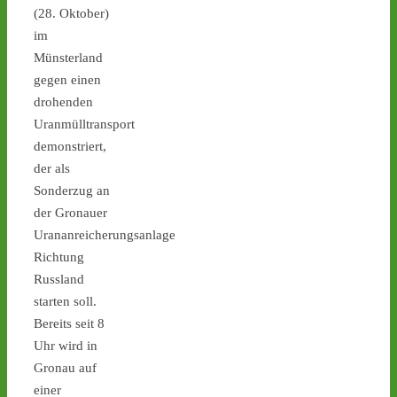
stoppen!
(28. Oktober)
im
1
1
Münsterland
gegen einen
drohenden
Castor stoppen!
Uranmülltransport
@castorstoppen.bsky.social
demonstriert,
⋅
1d
der als
Gegen 0.45 Uhr erreicht 
Sonderzug an
Behälter 11 von 152 das 
Zwischenlager 
#Ahaus
. 
der Gronauer
Schon heute Abend soll 
Urananreicherungsanlage
der Behälter No. 12 rollen 
Richtung
- angekündigt sind 
Russland
Protest-Mahnwachen in 
starten soll.
Jülich und Ahaus - 
castor-
stoppen.de/ticker/
Bereits seit 8
#atommüll
#castor
Uhr wird in
Gronau auf
castor-stoppen.de
einer