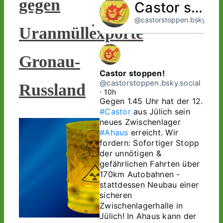
gegen
Castor stoppen!
@castorstoppen.bsky.socia
Uranmüllexporte
Gronau-
Castor stoppen!
@castorstoppen.bsky.social
Russland
⋅
10h
Gegen 1.45 Uhr hat der 12. 
#Castor
 aus Jülich sein 
neues Zwischenlager 
#Ahaus
 erreicht. Wir 
fordern: Sofortiger Stopp 
der unnötigen & 
gefährlichen Fahrten über 
170km Autobahnen - 
stattdessen Neubau einer 
sicheren 
Zwischenlagerhalle in 
Jülich! In Ahaus kann der 