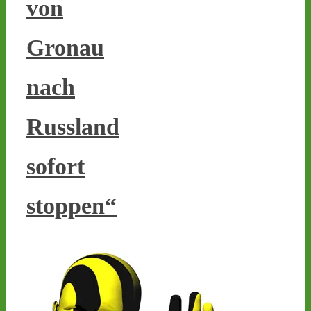
von
Gronau
nach
Castor stoppen!
@castorstoppen.bsky.social
⋅
2d
Russland
Gegen 23.30 Uhr hat der 
Atommüll-Konvoi das 
Dreieck Bottrop erreicht 
sofort
und fährt auf die A31 
Richtung Ahaus - 
castor-
stoppen“
stoppen.de/ticker/
#atommüll
#castor
castor-stoppen.de
Ticker – Castor
stoppen!