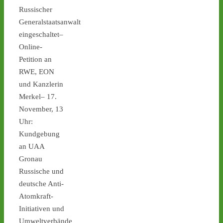
#atommüll
#castor
Russischer
Generalstaatsanwalt
castor-stoppen.de
eingeschaltet–
Ticker – Castor
Online-
stoppen!
Petition an
1
1
RWE, EON
und Kanzlerin
Merkel– 17.
November, 13
Castor stoppen!
Uhr:
@castorstoppen.bsky.social
Kundgebung
⋅
13h
Blockade der 
an UAA
Castortransportstrecke in 
Gronau
Jülich - Aktivist sitzt auf 
Russische und
der Straße - 
castor-
deutsche Anti-
stoppen.de/ticker/
Atomkraft-
#atommüll
#castor
Initiativen und
castor-stoppen.de
Umweltverbände