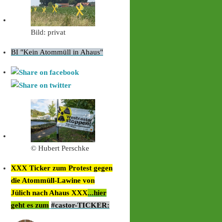
Bild: privat
BI "Kein Atommüll in Ahaus"
© Hubert Perschke
XXX Ticker zum Protest gegen
die Atommüll-Lawine von
Jülich nach Ahaus XXX
...hier
geht es zum
#castor-TICKER: