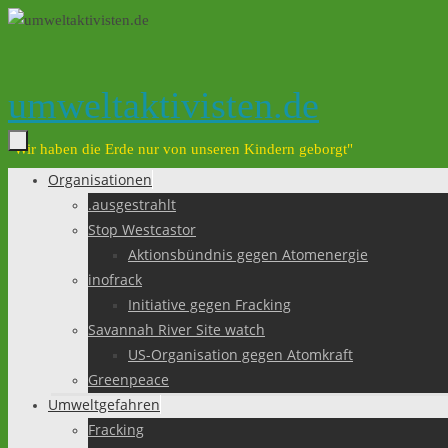
Zum
Inhalt
springen
umweltaktivisten.de
"Wir haben die Erde nur von unseren Kindern geborgt"
Organisationen
Zum
.ausgestrahlt
Inhalt
Stop Westcastor
springen
Aktionsbündnis gegen Atomenergie
inofrack
Initiative gegen Fracking
Savannah River Site watch
US-Organisation gegen Atomkraft
Greenpeace
Umweltgefahren
Fracking