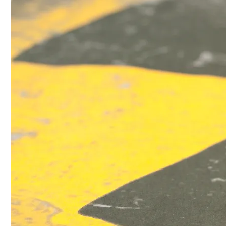
stoppen.de/ticker/
#atommüll
#castor
castor-stoppen.de
Ticker – Castor
stoppen!
Castor stoppen!
@castorstoppen.bsky.social
⋅
3d
Gegen 23.20 Uhr ist der 
12. Castortransport im 
Kreuz Holz abgebogen 
Richtung Neuss auf die 
A46 - 
castor-
stoppen.de/ticker/#route
#atommüll
#castor