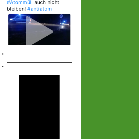
#Atommüll
 auch nicht 
bleiben! 
#antiatom
1
1
Castor stoppen!
@castorstoppen.bsky.social
⋅
3d
1.20 Uhr - 
Begleithubschrauber 
erreicht 
#Ahaus
 - der 12. 
Castorbehälter aus Jülich 
befindet sich kurz vor 
seinem nächsten 