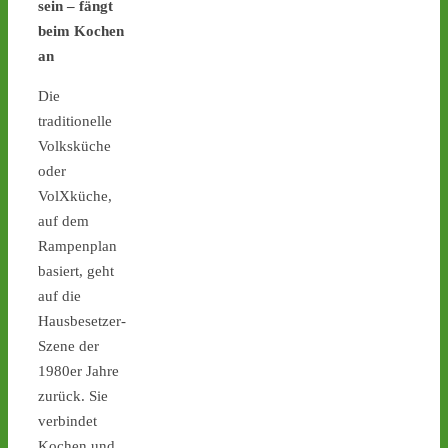
sein – fängt
#atommüll
#castor
beim Kochen
castor-stoppen.de
an
Ticker – Castor
Die
stoppen!
traditionelle
1
1
Volksküche
oder
VolXküche,
auf dem
Castor stoppen!
Rampenplan
@castorstoppen.bsky.social
basiert, geht
⋅
5h
Blockade der 
auf die
Castortransportstrecke in 
Hausbesetzer-
Jülich - Aktivist sitzt auf 
Szene der
der Straße - 
castor-
1980er Jahre
stoppen.de/ticker/
#atommüll
#castor
zurück. Sie
verbindet
castor-stoppen.de
Kochen und