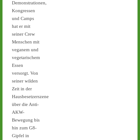
Ticker – Castor
Demonstrationen,
stoppen!
Kongressen
1
1
und Camps
hat er mit
seiner Crew
Menschen mit
Castor stoppen!
veganem und
@castorstoppen.bsky.social
vegetarischem
⋅
1d
0.20 Uhr - Hubschrauber 
Essen
erreicht Ahaus, der 11. von 
versorgt. Von
152 Castoren befindet 
seiner wilden
sich kurz vor seinem 
Zeit in der
nächsten Zwischenlager-
Hausbesetzerszene
Ziel. - 
castor-
über die Anti-
stoppen.de/ticker/
#atommüll
#castor
AKW-
Bewegung bis
castor-stoppen.de
hin zum G8-
Ticker – Castor
Gipfel in
stoppen!