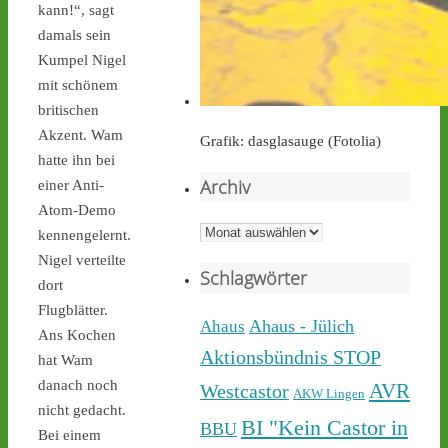
kann!“, sagt
castor-stoppen.de
damals sein
Ticker – Castor
Kumpel Nigel
stoppen!
mit schönem
britischen
Akzent. Wam
Grafik: dasglasauge (Fotolia)
hatte ihn bei
Archiv
einer Anti-
Castor stoppen!
Atom-Demo
@castorstoppen.bsky.social
Archiv
kennengelernt.
⋅
4h
Nigel verteilte
Während der 12. Castor 
Schlagwörter
nach 
#Ahaus
 nun rollt, 
dort
haben sich dort aus 
Flugblätter.
Protest gegen die 
Ahaus - Jülich
Ahaus
Ans Kochen
unnötigen & gefährlichen 
Aktionsbündnis STOP
hat Wam
Atommülltransporte über 
danach noch
NRWs Autobahnen 
AVR
Westcastor
AKW Lingen
Menschen zu einer 
nicht gedacht.
BI "Kein Castor in
BBU
Mahnwache versammelt - 
Bei einem