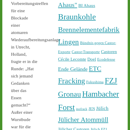
castor-stoppen.de/ticker/
Ahaus"
Vorbereitungstreffen
BI Ahaus
#atommüll
#castor
für eine
Braunkohle
Blockade
einer
Brennelementefabrik
atomaren
Wiederaufbereitungsanlage
Lingen
Bündnis gegen Castor-
in Utrecht,
Castoren
Exporte
Castor-Transporte
Holland,
Cécile Lecomte
Doel
Ecodefense
fragte er in die
1
1
ETC
Ende Gelände
Runde: „Hat
sich jemand
FZJ
Fracking
Fukushima
Gedanken
Castor stoppen!
über das
Hambacher
Gronau
@castorstoppen.bsky.social
Essen
⋅
5h
Forst
gemacht?“
22.45 Uhr - der 12. Castor 
Jülich
JEN
inofrack
aus Jülich mit Ziel Ahaus 
Außer einer
Jülicher Atommüll
rollt - Polizei baut 
Wurstbude
offenbar sukzessive 
war für die
Jülicher Castoren
Jülich FZJ