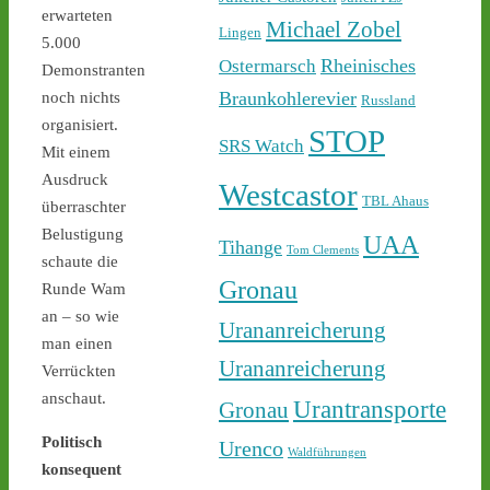
Sicherheit ab - 
castor-
erwarteten
stoppen.de/ticker/
Michael Zobel
Lingen
5.000
#atommüll
#castor
Rheinisches
Ostermarsch
Demonstranten
castor-stoppen.de
Braunkohlerevier
noch nichts
Russland
Ticker – Castor
organisiert.
STOP
stoppen!
SRS Watch
Mit einem
Ausdruck
1
1
Westcastor
TBL Ahaus
überraschter
Belustigung
UAA
Tihange
Tom Clements
schaute die
Gronau
Castor stoppen!
Runde Wam
@castorstoppen.bsky.social
an – so wie
Urananreicherung
⋅
5h
man einen
22.30 Uhr - die Polizei hat 
Urananreicherung
den Aktivisten auf der 
Verrückten
Castortransportstrecke 
anschaut.
Urantransporte
Gronau
von der Straße getragen - 
der Atommülltransport 
Politisch
Urenco
Waldführungen
wird in Kürze starten - 
konsequent
castor-stoppen.de/ticker/