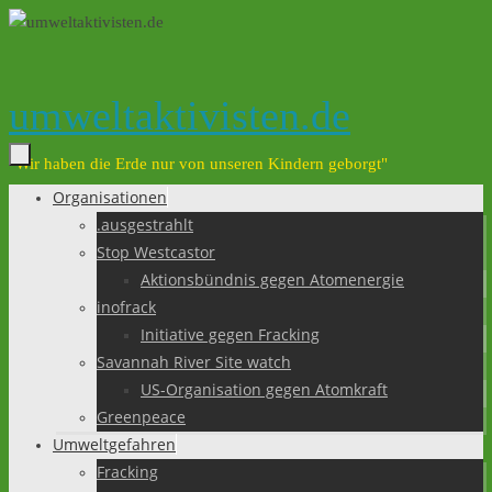
Zum
Inhalt
springen
umweltaktivisten.de
"Wir haben die Erde nur von unseren Kindern geborgt"
Organisationen
Zum
.ausgestrahlt
Inhalt
Stop Westcastor
springen
Aktionsbündnis gegen Atomenergie
inofrack
Initiative gegen Fracking
Savannah River Site watch
US-Organisation gegen Atomkraft
Greenpeace
Umweltgefahren
Fracking