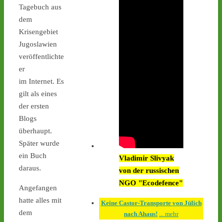
Interimsziel, der 
Tagebuch aus
Zwischenlagerhalle Ahaus 
dem
- 
castor-
Krisengebiet
stoppen.de/ticker/#route
Jugoslawien
#atommüll
#castor
veröffentlichte
castor-stoppen.de
er
Ticker – Castor
im Internet. Es
stoppen!
gilt als eines
der ersten
Blogs
überhaupt.
Später wurde
Castor stoppen!
ein Buch
Vladimir Slivyak
@castorstoppen.bsky.social
daraus.
von der russischen
⋅
3h
An der Mahnwache in 
NGO "Ecodefence"
Angefangen
#Ahaus
 harren weiterhin 
hatte alles mit
30 Aktivist:innen aus, um 
Keine Castor-Transporte von Jülich
den zwölften 
dem
nach Ahaus!
... mehr