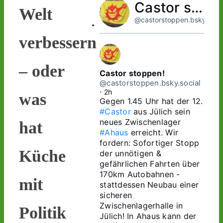
Castor stoppen!
Welt
@castorstoppen.bsky.socia
verbessern
– oder
Castor stoppen!
@castorstoppen.bsky.social
⋅
2h
was
Gegen 1.45 Uhr hat der 12. 
#Castor
 aus Jülich sein 
neues Zwischenlager 
hat
#Ahaus
 erreicht. Wir 
fordern: Sofortiger Stopp 
Küche
der unnötigen & 
gefährlichen Fahrten über 
170km Autobahnen - 
mit
stattdessen Neubau einer 
sicheren 
Zwischenlagerhalle in 
Politik
Jülich! In Ahaus kann der 