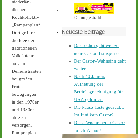
Castortransport mit 
niederlän-
Protest zu empfangen. - 
dischen
castor-stoppen.de/ticker/
Kochkollektiv
© .ausgestrahlt
#atommüll
#castor
„Rampenplan“.
Neueste Beiträge
castor-stoppen.de
Dort griff er
Ticker – Castor
die Idee der
Der Irrsinn geht weiter:
stoppen!
traditionellen
neue Castor-Transporte
Volksküche
Der Castor–Wahnsinn geht
auf, um
weiter
Demonstranten
Nach 40 Jahren:
bei großen
Aufhebung der
Protest-
Castor stoppen!
Betriebsgenehmigung für
@castorstoppen.bsky.social
bewegungen
⋅
3h
UAA gefordert
in den 1970er
Gegen 0.35 Uhr erreicht 
Die Pause-Taste gedrückt:
und 1980er
der Castor-Konvoi das 
Im Juni kein Castor?
Dreieck Bottrop und fährt 
ahre zu
Diese Woche neuer Castor
weiter auf die A31, den 
versorgen.
letzten Autobahnabschnitt 
Jülich-Ahaus?
Rampenplan
bis nach Ahaus - 
castor-