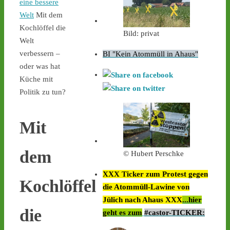
eine bessere
Welt
Mit dem
Kochlöffel die
Bild: privat
Welt
verbessern –
BI "Kein Atommüll in Ahaus"
oder was hat
Küche mit
Politik zu tun?
Mit
dem
© Hubert Perschke
XXX Ticker zum Protest gegen
Kochlöffel
die Atommüll-Lawine von
Jülich nach Ahaus XXX
...hier
die
geht es zum
#castor-TICKER: