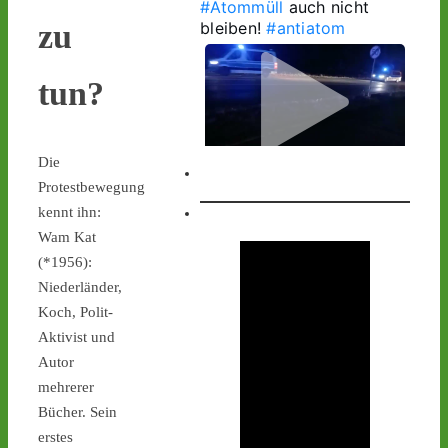
#Atommüll
 auch nicht 
bleiben! 
#antiatom
zu
tun?
Die
Protestbewegung
kennt ihn:
Wam Kat
(*1956):
Castor stoppen!
Niederländer,
@castorstoppen.bsky.social
Koch, Polit-
⋅
2h
1.20 Uhr - 
Aktivist und
Begleithubschrauber 
Autor
erreicht 
#Ahaus
 - der 12. 
mehrerer
Castorbehälter aus Jülich 
Bücher. Sein
befindet sich kurz vor 
seinem nächsten 
erstes