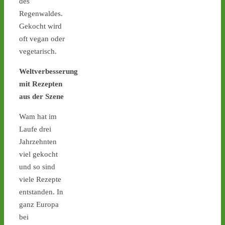
des
stoppen!
Regenwaldes.
1
1
Gekocht wird
oft vegan oder
vegetarisch.
Castor stoppen!
Weltverbesserung
@castorstoppen.bsky.social
mit Rezepten
⋅
1d
aus der Szene
Gegen 0.45 Uhr erreicht 
Behälter 11 von 152 das 
Wam hat im
Zwischenlager 
#Ahaus
. 
Laufe drei
Schon heute Abend soll 
der Behälter No. 12 rollen 
Jahrzehnten
- angekündigt sind 
viel gekocht
Protest-Mahnwachen in 
und so sind
Jülich und Ahaus - 
castor-
viele Rezepte
stoppen.de/ticker/
entstanden. In
#atommüll
#castor
ganz Europa
castor-stoppen.de
bei