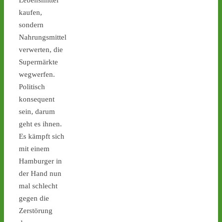
Lebensmittel
kaufen,
sondern
1
1
Nahrungsmittel
verwerten, die
Supermärkte
wegwerfen.
Castor stoppen!
Politisch
@castorstoppen.bsky.social
konsequent
⋅
8h
Castor-Alarm Tag X 12 ist 
sein, darum
heute: Hubschrauber-
geht es ihnen.
Kontrollflug über der 
Es kämpft sich
Transportstrecke hat 
mit einem
gegen 19.00 Uhr 
Hamburger in
begonnen - 
castor-
stoppen.de/ticker/
der Hand nun
#atommüll
#castor
mal schlecht
gegen die
castor-stoppen.de
Zerstörung
Ticker – Castor