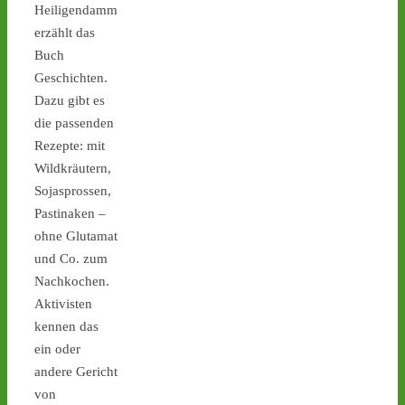
Heiligendamm
erzählt das
Buch
Geschichten.
Dazu gibt es
Castor stoppen!
die passenden
@castorstoppen.bsky.social
Rezepte: mit
⋅
1d
Gegen 23.30 Uhr hat der 
Wildkräutern,
Atommüll-Konvoi das 
Sojasprossen,
Dreieck Bottrop erreicht 
Pastinaken –
und fährt auf die A31 
ohne Glutamat
Richtung Ahaus - 
castor-
stoppen.de/ticker/
und Co. zum
#atommüll
#castor
Nachkochen.
Aktivisten
castor-stoppen.de
kennen das
Ticker – Castor
ein oder
stoppen!
andere Gericht
von