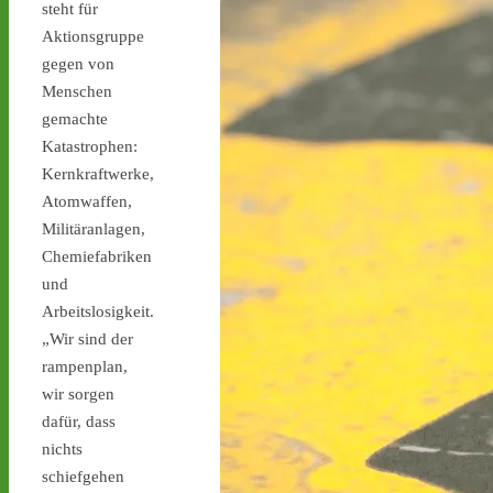
steht für
stoppen.de/ticker/
Aktionsgruppe
#atommüll
#castor
gegen von
castor-stoppen.de
Menschen
Ticker – Castor
gemachte
stoppen!
Katastrophen:
Kernkraftwerke,
Atomwaffen,
Militäranlagen,
Chemiefabriken
Castor stoppen!
und
@castorstoppen.bsky.social
Arbeitslosigkeit.
⋅
4h
„Wir sind der
Gegen 23.20 Uhr ist der 
12. Castortransport im 
rampenplan,
Kreuz Holz abgebogen 
wir sorgen
Richtung Neuss auf die 
dafür, dass
A46 - 
castor-
nichts
stoppen.de/ticker/#route
schiefgehen
#atommüll
#castor