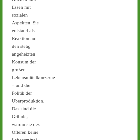
Ticker – Castor
Essen mit
stoppen!
sozialen
2
2
Aspekten. Sie
entstand als
Reaktion auf
den stetig
Castor stoppen!
angeheizten
@castorstoppen.bsky.social
Konsum der
⋅
6h
Gegen 23.00 Uhr ist mit 
großen
der Abfahrt des 12. 
Lebensmittelkonzerne
Castortransports von 
– und die
Jülich nach 
#Ahaus
 zu 
Politik der
rechnen - aktuell weiterer 
Überproduktion.
Hubschrauber-Kontrollflug 
über der Transportstrecke 
Das sind die
- 
castor-
Gründe,
stoppen.de/ticker/
warum sie des
#atommüll
#castor
Öfteren keine