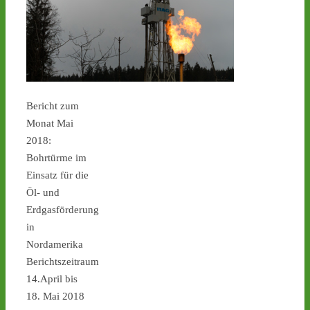
Castor stoppen!
@castorstoppen.bsky.social
⋅
2d
Ein weiterer Hinweis, dass 
heute Nacht 
#Atommüll
Bericht zum
quer durch NRW 
transportiert wird: Ein 
Monat Mai
Polizeihubschrauber hat 
2018:
bereits die 
Bohrtürme im
Transportstrecke über der 
Einsatz für die
A57 bis zum 
Öl- und
Forschungszentrum Jülich 
abgeflogen - 
castor-
Erdgasförderung
stoppen.de/ticker/
#castor
in
Nordamerika
castor-stoppen.de
Berichtszeitraum
Ticker – Castor
14.April bis
stoppen!
18. Mai 2018
1
1