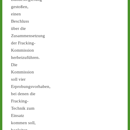
geplant - 
castor-
gestoßen,
stoppen.de/ticker/
einen
#atommüll
#castor
Beschluss
über die
Zusammensetzung
der Fracking-
Kommission
herbeizuführen.
Die
Kommission
soll vier
Erprobungsvorhaben,
1
3
4
bei denen die
Fracking-
Technik zum
Einsatz
Castor stoppen!
kommen soll,
@castorstoppen.bsky.social