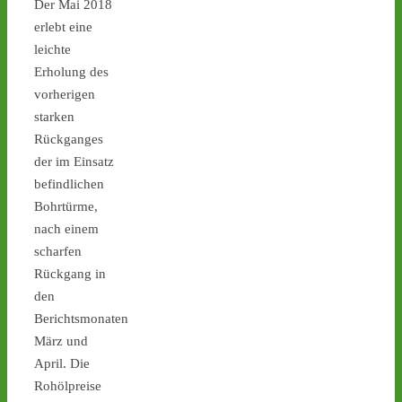
Der Mai 2018
erlebt eine
leichte
Erholung des
Castor stoppen!
vorherigen
@castorstoppen.bsky.social
⋅
2d
Deutliche Einsparungen bei 
starken
Sicherheitsmaßnahmen: "Was be
Rückganges
diesen Atommülltransporten 
der im Einsatz
passiert, ist skandalös“ - 
befindlichen
Bohrtürme,
www.ausgestrahlt.de/presse/ueb
nach einem
#atommüll
#castor
scharfen
www.ausgestrahlt.de
Rückgang in
Atommülltransporte Jülich-
den
Ahaus: Unverantwortliche
Berichtsmonaten
Kürzungen im Bereich
März und
Sicherheit
Kleine Landtagsanfrage deckt
April. Die
Sicherheitsskandal auf / NRW
Rohölpreise
Innenministerium streicht Sch