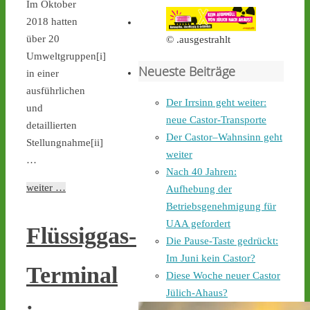
Castortransport mit 
Im Oktober
Protest zu empfangen. - 
2018 hatten
castor-stoppen.de/ticker/
über 20
© .ausgestrahlt
#atommüll
#castor
Umweltgruppen[i]
Neueste Beiträge
castor-stoppen.de
in einer
Ticker – Castor
ausführlichen
Der Irrsinn geht weiter:
stoppen!
und
neue Castor-Transporte
detaillierten
2
4
Der Castor–Wahnsinn geht
Stellungnahme[ii]
weiter
…
Nach 40 Jahren:
weiter …
Aufhebung der
Castor stoppen!
Betriebsgenehmigung für
@castorstoppen.bsky.social
⋅
15h
UAA gefordert
Flüssiggas-
Gegen 0.35 Uhr erreicht 
Die Pause-Taste gedrückt:
der Castor-Konvoi das 
Im Juni kein Castor?
Dreieck Bottrop und fährt 
Terminal
Diese Woche neuer Castor
weiter auf die A31, den 
letzten Autobahnabschnitt 
Jülich-Ahaus?
bis nach Ahaus - 
castor-