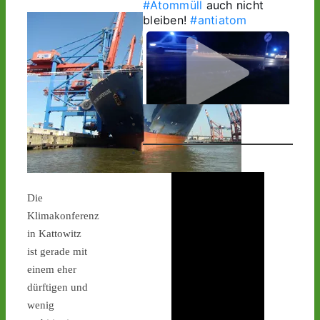
#Atommüll
 auch nicht 
bleiben! 
#antiatom
1
1
Castor stoppen!
Die
@castorstoppen.bsky.social
Klimakonferenz
⋅
15h
in Kattowitz
1.20 Uhr - 
ist gerade mit
Begleithubschrauber 
erreicht 
#Ahaus
 - der 12. 
einem eher
Castorbehälter aus Jülich 
dürftigen und
befindet sich kurz vor 
wenig
seinem nächsten 