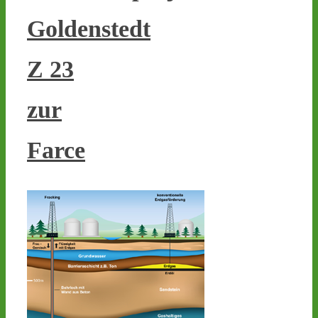
Ticker – Castor
stoppen!
Goldenstedt
1
1
Z 23
zur
Castor stoppen!
@castorstoppen.bsky.social
⋅
2d
Farce
0.20 Uhr - Hubschrauber 
erreicht Ahaus, der 11. von 
152 Castoren befindet 
sich kurz vor seinem 
nächsten Zwischenlager-
Ziel. - 
castor-
stoppen.de/ticker/
#atommüll
#castor
castor-stoppen.de
Ticker – Castor
stoppen!