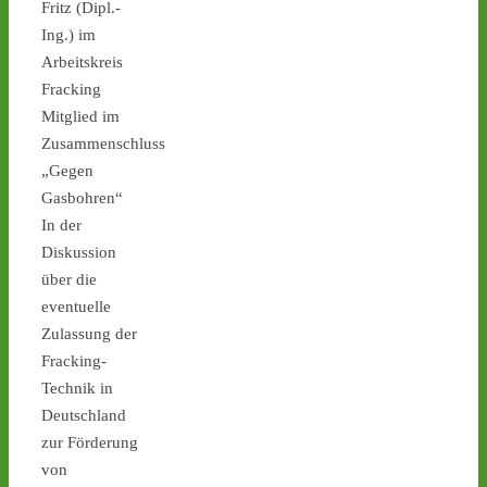
Fritz (Dipl.-
Transportstrecke weiter 
Ing.) im
auf die A31, dem letzten 
Arbeitskreis
Autobahnabschnitt bis 
nach Ahaus. - 
castor-
Fracking
stoppen.de/ticker/
Mitglied im
#atommüll
#castor
Zusammenschluss
„Gegen
castor-stoppen.de
Gasbohren“
Ticker – Castor
stoppen!
In der
Diskussion
2
2
über die
eventuelle
Zulassung der
Fracking-
Castor stoppen!
Technik in
@castorstoppen.bsky.social
⋅
14d
Deutschland
Gegen 23.00 Uhr hat der 
zur Förderung
Castor-Konvoi das Kreuz 
von
Kamp-Lintfort erreicht und 