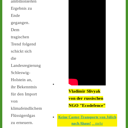
ambitionierten
Interimsziel, der 
Ergebnis zu
Zwischenlagerhalle Ahaus 
- 
castor-
Ende
stoppen.de/ticker/#route
gegangen.
#atommüll
#castor
Dem
tragischen
castor-stoppen.de
Trend folgend
Ticker – Castor
stoppen!
schickt sich
die
1
1
Landesregierung
Schleswig-
Holstein an,
ihr Bekenntnis
Castor stoppen!
Vladimir Slivyak
für den Import
@castorstoppen.bsky.social
von der russischen
⋅
15h
von
An der Mahnwache in 
NGO "Ecodefence"
klimafeindlichem
#Ahaus
 harren weiterhin 
Flüssigerdgas
30 Aktivist:innen aus, um 
Keine Castor-Transporte von Jülich
zu erneuern.
den zwölften 
nach Ahaus!
... mehr