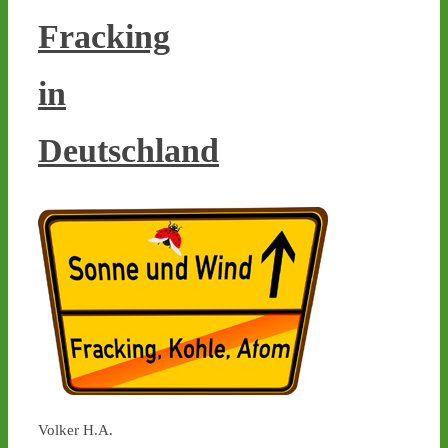
Verspätung sein neues 
Interimslager, Ahaus - 
Fracking
castor-stoppen.de/ticker/
#atommüll
#castor
in
castor-stoppen.de
Ticker – Castor
Deutschland
stoppen!
2
3
Castor stoppen!
@castorstoppen.bsky.social
⋅
14d
In Begleitung eines 
vorausfliegenden 
Helikopters erreicht der 
Castor-Konvoi gegen 
23.45 Uhr das Dreieck 
Volker H.A.
Bottrop. Dort führt die 