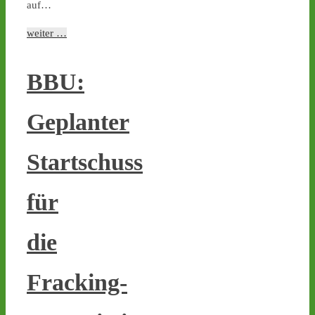
auf…
der Castortransporte enorm
zusammen / Sicherheit wird
weiter …
Geld- und Zeitd
1
1
BBU:
Geplanter
Castor stoppen!
@castorstoppen.bsky.social
Startschuss
⋅
2d
Atommülltransport in 
Jülich offenbar startklar - 
für
Abfahrt mit Ziel 
#Ahaus
heute Abend gegen 22 
Uhr - www.castor-
die
stoppen.de/ticker 
#castor
#atommüll
Fracking-