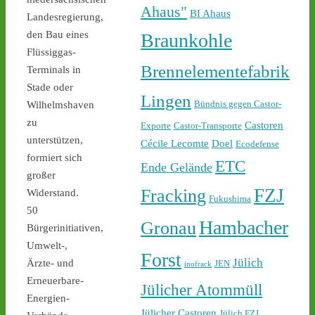
castor-stoppen.de/ticker/
Ahaus"
BI Ahaus
#atommüll
#castor
Landesregierung,
den Bau eines
Braunkohle
Flüssiggas-
Brennelementefabrik
Terminals in
Stade oder
Lingen
Bündnis gegen Castor-
Wilhelmshaven
zu
Castoren
Exporte
Castor-Transporte
unterstützen,
Cécile Lecomte
Doel
Ecodefense
1
2
formiert sich
ETC
Ende Gelände
großer
FZJ
Fracking
Widerstand.
Fukushima
50
Castor stoppen!
Hambacher
Gronau
Bürgerinitiativen,
@castorstoppen.bsky.social
Umwelt-,
⋅
17h
Forst
22.45 Uhr - der 12. Castor 
Jülich
Ärzte- und
JEN
inofrack
aus Jülich mit Ziel Ahaus 
Erneuerbare-
Jülicher Atommüll
rollt - Polizei baut 
Energien-
offenbar sukzessive 
Jülicher Castoren
Jülich FZJ