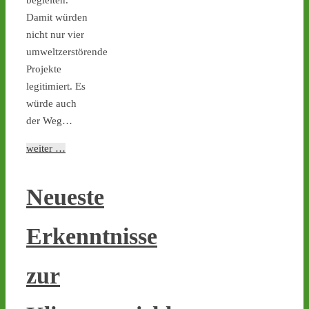
begleiten.
⋅
8d
Tag X 11 & 12: Kommende 
Damit würden
Woche wieder zwei 
nicht nur vier
Atommüll-Transporte von 
umweltzerstörende
Jülich nach 
#Ahaus
 - 
Projekte
castor-stoppen.de/ticker/
legitimiert. Es
#atommüll
#castor
würde auch
castor-stoppen.de
der Weg…
Ticker – Castor
stoppen!
weiter …
2
3
Neueste
Erkenntnisse
Castor stoppen!
@castorstoppen.bsky.social
⋅
8d
zur
Atommülltransporte Jülich 
- 
#Ahaus
: letzte Nacht 
fuhr der Spezial-LKW 