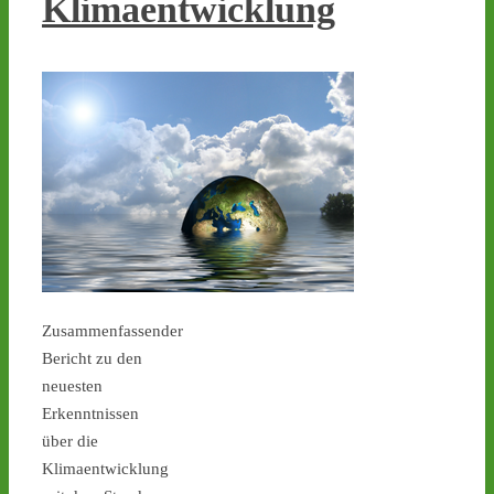
Klimaentwicklung
zurück zum Absender des 
Mülls - wie geht es weiter? 
Mit einer 
#antiatom
 Demo 
in 
#Gronau
 am Sonntag! -  
castor-stoppen.de/ticker/
#atommüll
#castor
Zusammenfassender
7
8
Bericht zu den
neuesten
Erkenntnissen
über die
Castor stoppen!
Klimaentwicklung
@castorstoppen.bsky.social
⋅
9d