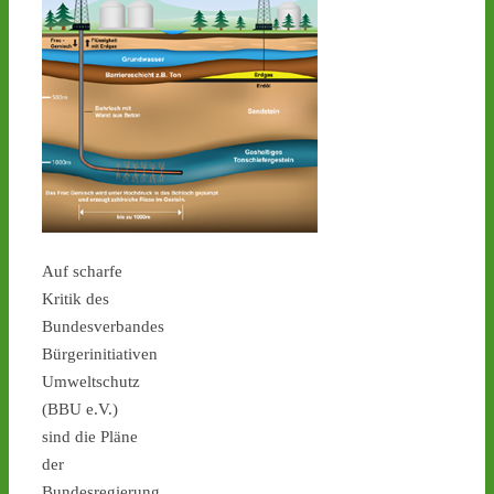
3
3
Auf scharfe
Kritik des
Bundesverbandes
Castor stoppen!
Bürgerinitiativen
@castorstoppen.bsky.social
⋅
4d
Umweltschutz
Proteste gegen die 
(BBU e.V.)
Atommüll-Verlagerung aus 
sind die Pläne
Jülich durch NRW gehen 
der
weiter: Mahnwache am 
Mittwoch (5.8.) in Ahaus 
Bundesregierung