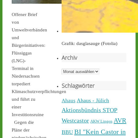
castor-stoppen.de
Offener Brief
Ticker – Castor
von
stoppen!
Umweltverbänden
und
Grafik: dasglasauge (Fotolia)
Bürgerinitiativen:
Flüssiggas
Archiv
(LNG)-
Castor stoppen!
Terminal in
@castorstoppen.bsky.social
Archiv
⋅
17h
Niedersachsen
Während der 12. Castor 
torpediert
Schlagwörter
nach 
#Ahaus
 nun rollt, 
Klimaschutzverpflichtungen
haben sich dort aus 
und führt zu
Protest gegen die 
Ahaus - Jülich
Ahaus
unnötigen & gefährlichen 
einer
Aktionsbündnis STOP
Atommülltransporte über 
Investitionsruine
NRWs Autobahnen 
AVR
Westcastor
AKW Lingen
Gegen die
Menschen zu einer 
Pläne der
BI "Kein Castor in
BBU
Mahnwache versammelt - 
niedersächsischen