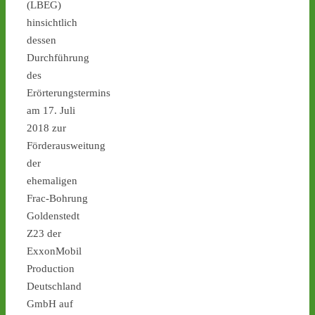
(LBEG)
hinsichtlich
dessen
Castor stoppen!
Durchführung
@castorstoppen.bsky.social
des
⋅
2d
22.20 Uhr - im Kreuz Holz 
Erörterungstermins
fährt der 
am 17. Juli
Atommülltransport auf die 
2018 zur
A46 Richtung Neuss - 
Förderausweitung
Ahaus: kleine 
der
Spontanmahnwache an 
ehemaligen
der Transportstrecke - 
castor-stoppen.de/ticker/
Frac-Bohrung
#atommüll
#castor
Goldenstedt
Z23 der
ExxonMobil
Production
Deutschland
GmbH auf