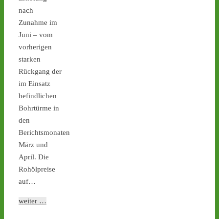
nach
Zunahme im
Juni – vom
1
1
vorherigen
starken
Rückgang der
Castor stoppen!
im Einsatz
@castorstoppen.bsky.social
befindlichen
⋅
21h
Bohrtürme in
Castor-Alarm Tag X 12 ist 
heute: Hubschrauber-
den
Kontrollflug über der 
Berichtsmonaten
Transportstrecke hat 
März und
gegen 19.00 Uhr 
April. Die
begonnen - 
castor-
Rohölpreise
stoppen.de/ticker/
#atommüll
#castor
auf…
castor-stoppen.de
weiter …
Ticker – Castor