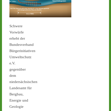
Schwere
Castor stoppen!
Vorwürfe
@castorstoppen.bsky.social
erhebt der
⋅
2d
Bundesverband
Gegen 23.30 Uhr hat der 
Atommüll-Konvoi das 
Bürgerinitiativen
Dreieck Bottrop erreicht 
Umweltschutz
und fährt auf die A31 
e.V.
Richtung Ahaus - 
castor-
gegenüber
stoppen.de/ticker/
dem
#atommüll
#castor
niedersächsischen
castor-stoppen.de
Landesamt für
Ticker – Castor
Bergbau,
stoppen!
Energie und
Geologie