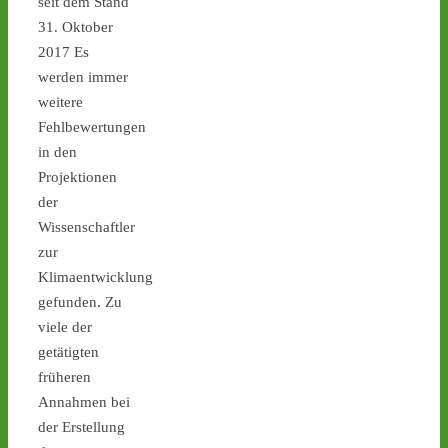
seit dem Stand
Diese Woche (27.7.-31.7.) 
31. Oktober
finden keine Atommüll-
2017 Es
Transporte von Jülich 
werden immer
nach Ahaus statt - 
castor-
stoppen.de/ticker/
weitere
#atommüll
#castor
Fehlbewertungen
in den
castor-stoppen.de
Projektionen
Ticker – Castor
der
stoppen!
Wissenschaftler
3
4
zur
Klimaentwicklung
gefunden. Zu
viele der
Castor stoppen!
getätigten
@castorstoppen.bsky.social
früheren
⋅
13d
Wann rollt der nächste 
Annahmen bei
Castor? Das ist aktuell 
der Erstellung
unklar. - Montag: 