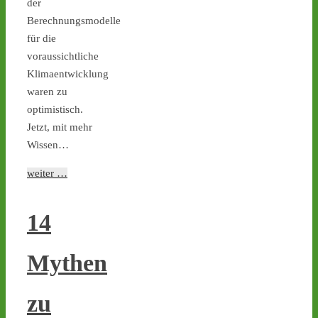
der
Mahnwache in Lingen 
Berechnungsmodelle
gegen russische 
Einstiegspläne in 
für die
Brennelementefabrik - 
voraussichtliche
castor-stoppen.de/ticker/
Klimaentwicklung
#atommüll
#castor
#lingen
waren zu
optimistisch.
castor-stoppen.de
Ticker – Castor
Jetzt, mit mehr
stoppen!
Wissen…
2
1
weiter …
14
Castor stoppen!
@castorstoppen.bsky.social
Mythen
⋅
14d
0.35 Uhr - der 
Atommülltransport No. 10 
zu
erreicht mit einem Tag 