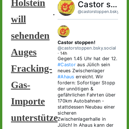
Holstein
Castor stoppen!
@castorstoppen.bsky.socia
will
sehenden
Castor stoppen!
@castorstoppen.bsky.social
Auges
⋅
14h
Gegen 1.45 Uhr hat der 12. 
#Castor
 aus Jülich sein 
Fracking-
neues Zwischenlager 
#Ahaus
 erreicht. Wir 
Gas-
fordern: Sofortiger Stopp 
der unnötigen & 
gefährlichen Fahrten über 
Importe
170km Autobahnen - 
stattdessen Neubau einer 
sicheren 
unterstützen
Zwischenlagerhalle in 
Jülich! In Ahaus kann der 