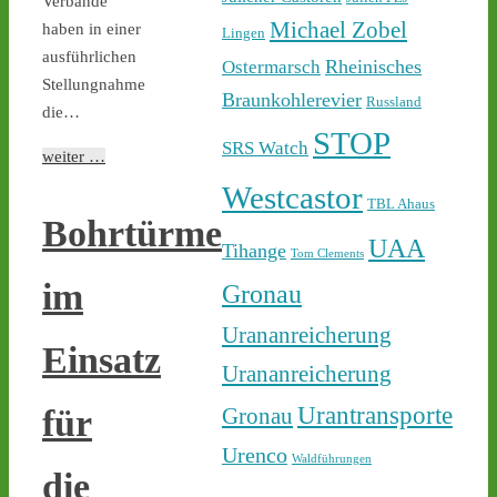
Verbände
Sicherheit ab - 
castor-
stoppen.de/ticker/
Michael Zobel
haben in einer
Lingen
#atommüll
#castor
ausführlichen
Rheinisches
Ostermarsch
Stellungnahme
castor-stoppen.de
Braunkohlerevier
Russland
die…
Ticker – Castor
STOP
stoppen!
SRS Watch
weiter …
1
1
Westcastor
TBL Ahaus
Bohrtürme
UAA
Tihange
Tom Clements
im
Gronau
Castor stoppen!
@castorstoppen.bsky.social
Urananreicherung
⋅
18h
Einsatz
22.30 Uhr - die Polizei hat 
Urananreicherung
den Aktivisten auf der 
Castortransportstrecke 
Urantransporte
für
Gronau
von der Straße getragen - 
der Atommülltransport 
Urenco
Waldführungen
wird in Kürze starten - 
die
castor-stoppen.de/ticker/