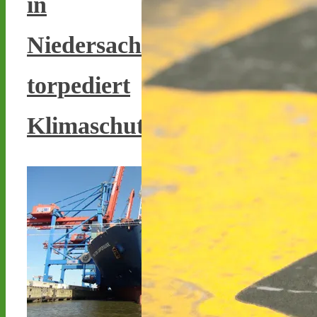
in
stoppen.de/ticker/
#atommüll
#castor
Niedersachsen
castor-stoppen.de
Ticker – Castor
torpediert
stoppen!
Klimaschutzverpflichtungen
Castor stoppen!
@castorstoppen.bsky.social
⋅
17h
Gegen 23.20 Uhr ist der 
12. Castortransport im 
Kreuz Holz abgebogen 
Richtung Neuss auf die 
A46 - 
castor-
stoppen.de/ticker/#route
#atommüll
#castor