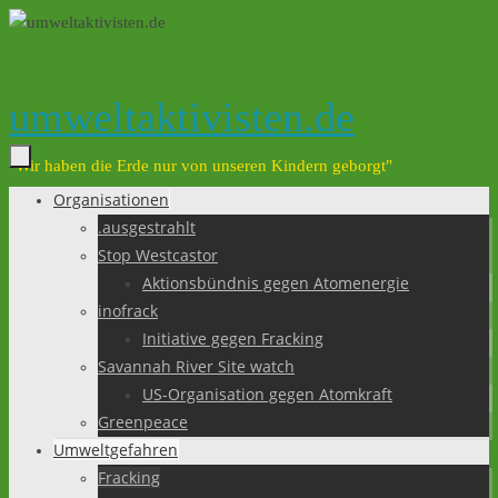
Zum
Inhalt
springen
umweltaktivisten.de
"Wir haben die Erde nur von unseren Kindern geborgt"
Organisationen
Zum
.ausgestrahlt
Inhalt
Stop Westcastor
springen
Aktionsbündnis gegen Atomenergie
inofrack
Initiative gegen Fracking
Savannah River Site watch
US-Organisation gegen Atomkraft
Greenpeace
Umweltgefahren
Fracking