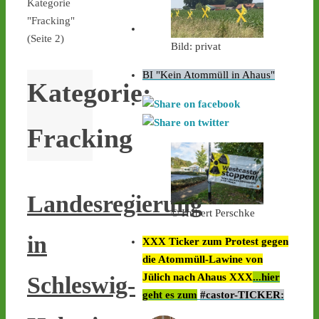
Kategorie
"Fracking"
(Seite 2)
Bild: privat
BI "Kein Atommüll in Ahaus"
Kategorie:
Fracking
Landesregierung
© Hubert Perschke
in
XXX Ticker zum Protest gegen
die Atommüll-Lawine von
Jülich nach Ahaus XXX
...hier
Schleswig-
geht es zum
#castor-TICKER: