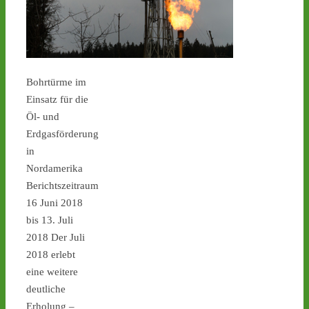
Ticker – Castor
stoppen!
3
3
Bohrtürme im
Einsatz für die
Castor stoppen!
Öl- und
@castorstoppen.bsky.social
Erdgasförderung
⋅
19h
in
Gegen 23.00 Uhr ist mit 
der Abfahrt des 12. 
Nordamerika
Castortransports von 
Berichtszeitraum
Jülich nach 
#Ahaus
 zu 
16 Juni 2018
rechnen - aktuell weiterer 
bis 13. Juli
Hubschrauber-Kontrollflug 
2018 Der Juli
über der Transportstrecke 
- 
castor-
2018 erlebt
stoppen.de/ticker/
eine weitere
#atommüll
#castor
deutliche
Erholung –