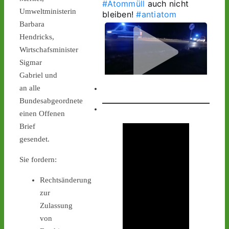
#Atommüll
 auch nicht 
Umweltministerin
bleiben! 
#antiatom
Barbara
Hendricks,
Wirtschafsminister
Sigmar
Gabriel und
an alle
1
1
Bundesabgeordnete
einen Offenen
Brief
gesendet.
Castor stoppen!
@castorstoppen.bsky.social
Sie fordern:
⋅
1d
1.20 Uhr - 
Begleithubschrauber 
Rechtsänderung
erreicht 
#Ahaus
 - der 12. 
zur
Castorbehälter aus Jülich 
Zulassung
befindet sich kurz vor 
von
seinem nächsten 