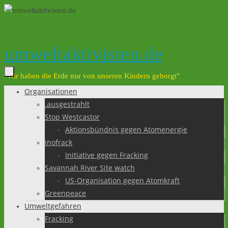
Zum
Inhalt
springen
umweltaktivisten.de
"Wir haben die Erde nur von unseren Kindern geborgt"
Organisationen
Zum
.ausgestrahlt
Inhalt
Stop Westcastor
springen
Aktionsbündnis gegen Atomenergie
inofrack
Initiative gegen Fracking
Savannah River Site watch
US-Organisation gegen Atomkraft
Greenpeace
Umweltgefahren
Fracking