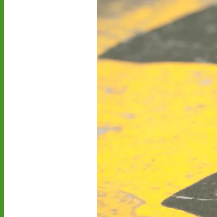
stoppen.de/ticker/
#atommüll
#castor
castor-stoppen.de
Ticker – Castor
stoppen!
Castor stoppen!
@castorstoppen.bsky.social
⋅
1d
Gegen 23.20 Uhr ist der 
12. Castortransport im 
Kreuz Holz abgebogen 
Richtung Neuss auf die 
A46 - 
castor-
stoppen.de/ticker/#route
#atommüll
#castor