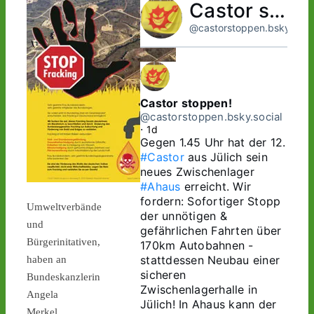
Castor stoppen!
@castorstoppen.bsky.socia
Castor stoppen!
@castorstoppen.bsky.social
⋅
1d
Gegen 1.45 Uhr hat der 12. 
#Castor
 aus Jülich sein 
neues Zwischenlager 
#Ahaus
 erreicht. Wir 
fordern: Sofortiger Stopp 
Umweltverbände
der unnötigen & 
und
gefährlichen Fahrten über 
Bürgerinitativen,
170km Autobahnen - 
stattdessen Neubau einer 
haben an
sicheren 
Bundeskanzlerin
Zwischenlagerhalle in 
Angela
Jülich! In Ahaus kann der 
Merkel,