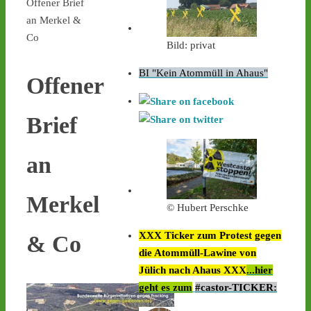
Offener Brief
an Merkel &
Co
Bild: privat
BI "Kein Atommüll in Ahaus"
Offener
Brief
an
Merkel
© Hubert Perschke
XXX Ticker zum Protest gegen
& Co
die Atommüll-Lawine von
Jülich nach Ahaus XXX
...hier
geht es zum
#castor-TICKER: