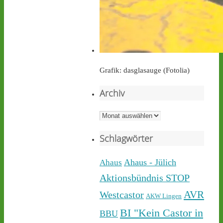
castor-stoppen.de
Ticker – Castor
stoppen!
Grafik: dasglasauge (Fotolia)
Archiv
Castor stoppen!
@castorstoppen.bsky.social
Archiv
⋅
1d
Während der 12. Castor 
Schlagwörter
nach 
#Ahaus
 nun rollt, 
haben sich dort aus 
Protest gegen die 
Ahaus - Jülich
Ahaus
unnötigen & gefährlichen 
Aktionsbündnis STOP
Atommülltransporte über 
NRWs Autobahnen 
AVR
Westcastor
AKW Lingen
Menschen zu einer 
BI "Kein Castor in
BBU
Mahnwache versammelt - 