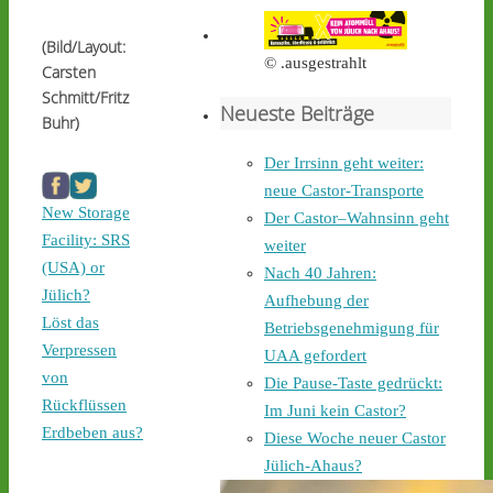
Castortransport mit 
Protest zu empfangen. - 
(Bild/Layout:
castor-stoppen.de/ticker/
© .ausgestrahlt
Carsten
#atommüll
#castor
Schmitt/Fritz
Neueste Beiträge
castor-stoppen.de
Buhr)
Ticker – Castor
Der Irrsinn geht weiter:
stoppen!
neue Castor-Transporte
2
4
New Storage
Der Castor–Wahnsinn geht
Facility: SRS
weiter
(USA) or
Nach 40 Jahren:
Jülich?
Aufhebung der
Castor stoppen!
Löst das
Betriebsgenehmigung für
@castorstoppen.bsky.social
Verpressen
⋅
1d
UAA gefordert
Gegen 0.35 Uhr erreicht 
von
Die Pause-Taste gedrückt:
der Castor-Konvoi das 
Rückflüssen
Im Juni kein Castor?
Dreieck Bottrop und fährt 
Erdbeben aus?
Diese Woche neuer Castor
weiter auf die A31, den 
letzten Autobahnabschnitt 
Jülich-Ahaus?
bis nach Ahaus - 
castor-