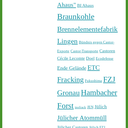
castor-stoppen.de/ticker/
Ahaus"
BI Ahaus
#atommüll
#castor
Braunkohle
Brennelementefabrik
Lingen
Bündnis gegen Castor-
Castoren
Exporte
Castor-Transporte
Cécile Lecomte
Doel
Ecodefense
1
2
ETC
Ende Gelände
FZJ
Fracking
Fukushima
Castor stoppen!
Hambacher
Gronau
@castorstoppen.bsky.social
⋅
1d
Forst
22.45 Uhr - der 12. Castor 
Jülich
JEN
inofrack
aus Jülich mit Ziel Ahaus 
Jülicher Atommüll
rollt - Polizei baut 
offenbar sukzessive 
Jülicher Castoren
Jülich FZJ