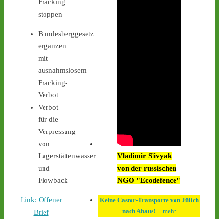
Fracking
Interimsziel, der 
stoppen
Zwischenlagerhalle Ahaus 
- 
castor-
Bundesberggesetz
stoppen.de/ticker/#route
#atommüll
#castor
ergänzen
mit
castor-stoppen.de
ausnahmslosem
Ticker – Castor
Fracking-
stoppen!
Verbot
1
1
Verbot
für die
Verpressung
von
Castor stoppen!
Vladimir Slivyak
Lagerstättenwasser
@castorstoppen.bsky.social
von der russischen
und
⋅
1d
An der Mahnwache in 
NGO "Ecodefence"
Flowback
#Ahaus
 harren weiterhin 
30 Aktivist:innen aus, um 
Link: Offener
Keine Castor-Transporte von Jülich
den zwölften 
nach Ahaus!
... mehr
Brief