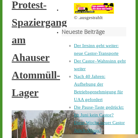
Castortransport mit 
Protest-
Protest zu empfangen. - 
castor-stoppen.de/ticker/
© .ausgestrahlt
Spaziergang
#atommüll
#castor
Neueste Beiträge
castor-stoppen.de
am
Ticker – Castor
Der Irrsinn geht weiter:
stoppen!
neue Castor-Transporte
Ahauser
2
4
Der Castor–Wahnsinn geht
weiter
Atommüll-
Nach 40 Jahren:
Aufhebung der
Castor stoppen!
Lager
Betriebsgenehmigung für
@castorstoppen.bsky.social
⋅
3d
UAA gefordert
Gegen 0.35 Uhr erreicht 
Die Pause-Taste gedrückt:
der Castor-Konvoi das 
Im Juni kein Castor?
Dreieck Bottrop und fährt 
Diese Woche neuer Castor
weiter auf die A31, den 
letzten Autobahnabschnitt 
Jülich-Ahaus?
bis nach Ahaus - 
castor-