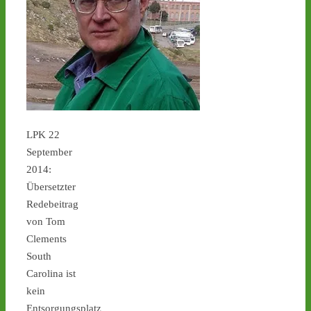
1
2
4
Castor stoppen!
@castorstoppen.bsky.social
⋅
4d
LPK 22
Castor No. 11 rollt: Um 
21.45 Uhr ist der elfte von 
September
152 Behältern in Jülich auf 
2014:
die 170km 
Übersetzter
Autobahnstrecke nach 
Redebeitrag
Ahaus gestartet - 
castor-
von Tom
stoppen.de/ticker/
#atommüll
#castor
Clements
South
castor-stoppen.de
Carolina ist
Ticker – Castor
kein
stoppen!
Entsorgungsplatz