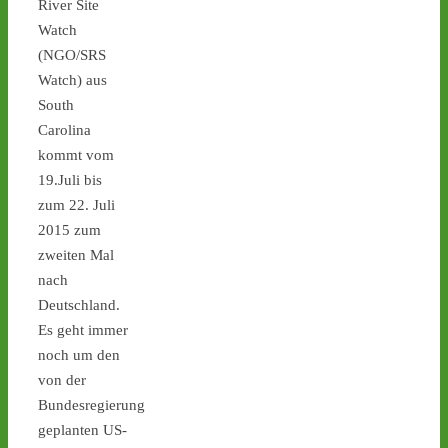
River Site
Watch
(NGO/SRS
Watch) aus
South
Castor stoppen!
Carolina
@castorstoppen.bsky.social
kommt vom
⋅
4d
19.Juli bis
Gegen 23.30 Uhr hat der 
Atommüll-Konvoi das 
zum 22. Juli
Dreieck Bottrop erreicht 
2015 zum
und fährt auf die A31 
zweiten Mal
Richtung Ahaus - 
castor-
nach
stoppen.de/ticker/
Deutschland.
#atommüll
#castor
Es geht immer
castor-stoppen.de
noch um den
Ticker – Castor
von der
stoppen!
Bundesregierung
geplanten US-