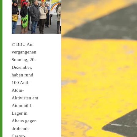
stoppen.de/ticker/
#atommüll
#castor
castor-stoppen.de
Ticker – Castor
stoppen!
© BBU Am
vergangenen
Sonntag, 20.
Dezember,
haben rund
Castor stoppen!
100 Anti-
@castorstoppen.bsky.social
⋅
3d
Atom-
Gegen 23.20 Uhr ist der 
Aktivisten am
12. Castortransport im 
Atommüll-
Kreuz Holz abgebogen 
Lager in
Richtung Neuss auf die 
A46 - 
castor-
Ahaus gegen
stoppen.de/ticker/#route
drohende
#atommüll
#castor
Castor-