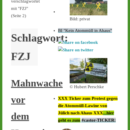
verschlagwortet
mit "FZJ"
(Seite 2)
Bild: privat
BI "Kein Atommüll in Ahaus"
Schlagwort:
FZJ
Mahnwache
© Hubert Perschke
vor
XXX Ticker zum Protest gegen
die Atommüll-Lawine von
Jülich nach Ahaus XXX
...hier
dem
geht es zum
#castor-TICKER: