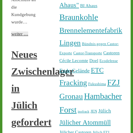
castor-stoppen.de/ticker/
Ahaus"
BI Ahaus
#atommüll
#castor
die
Kundgebung
Braunkohle
wurde…
Brennelementefabrik
weiter …
Lingen
Bündnis gegen Castor-
Neues
Castoren
Exporte
Castor-Transporte
Cécile Lecomte
Doel
Ecodefense
1
2
Zwischenlager
ETC
Ende Gelände
FZJ
Fracking
Fukushima
in
Castor stoppen!
Hambacher
Gronau
@castorstoppen.bsky.social
Jülich
⋅
3d
Forst
22.45 Uhr - der 12. Castor 
Jülich
JEN
inofrack
aus Jülich mit Ziel Ahaus 
gefordert
Jülicher Atommüll
rollt - Polizei baut 
offenbar sukzessive 
Jülicher Castoren
Jülich FZJ