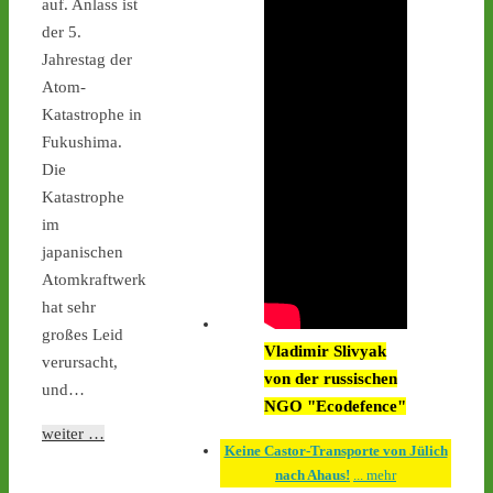
auf. Anlass ist
Interimsziel, der 
der 5.
Zwischenlagerhalle Ahaus 
- 
castor-
Jahrestag der
stoppen.de/ticker/#route
Atom-
#atommüll
#castor
Katastrophe in
Fukushima.
castor-stoppen.de
Die
Ticker – Castor
stoppen!
Katastrophe
im
1
1
japanischen
Atomkraftwerk
hat sehr
großes Leid
Castor stoppen!
Vladimir Slivyak
verursacht,
@castorstoppen.bsky.social
von der russischen
⋅
3d
und…
An der Mahnwache in 
NGO "Ecodefence"
#Ahaus
 harren weiterhin 
weiter …
30 Aktivist:innen aus, um 
Keine Castor-Transporte von Jülich
den zwölften 
nach Ahaus!
... mehr