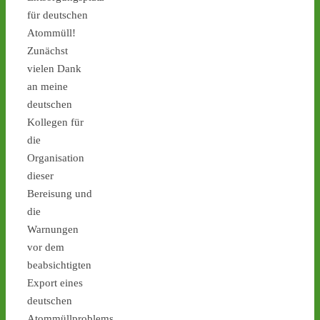
1
2
für deutschen
Atommüll!
Zunächst
vielen Dank
Castor stoppen!
an meine
@castorstoppen.bsky.social
deutschen
⋅
4d
Castortransport: Protest-
Kollegen für
Mahnwache in Jülich - 
die
Abfahrt des Atommüll-
Organisation
LKW steht bevor - 
castor-
dieser
stoppen.de/ticker/
Bereisung und
#atommüll
#castor
die
Warnungen
vor dem
beabsichtigten
Export eines
1
2
deutschen
Atommüllproblems.