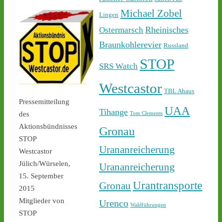
Sicherheit ab - 
castor-
stoppen.de/ticker/
Michael Zobel
Lingen
#atommüll
#castor
Rheinisches
Ostermarsch
castor-stoppen.de
Braunkohlerevier
Russland
Ticker – Castor
STOP
stoppen!
SRS Watch
1
1
Westcastor
TBL Ahaus
Pressemitteilung
UAA
Tihange
des
Tom Clements
Aktionsbündnisses
Gronau
Castor stoppen!
STOP
@castorstoppen.bsky.social
Urananreicherung
⋅
3d
Westcastor
22.30 Uhr - die Polizei hat 
Jülich/Würselen,
Urananreicherung
den Aktivisten auf der 
15. September
Castortransportstrecke 
Urantransporte
Gronau
2015
von der Straße getragen - 
der Atommülltransport 
Mitglieder von
Urenco
Waldführungen
wird in Kürze starten - 
STOP
castor-stoppen.de/ticker/