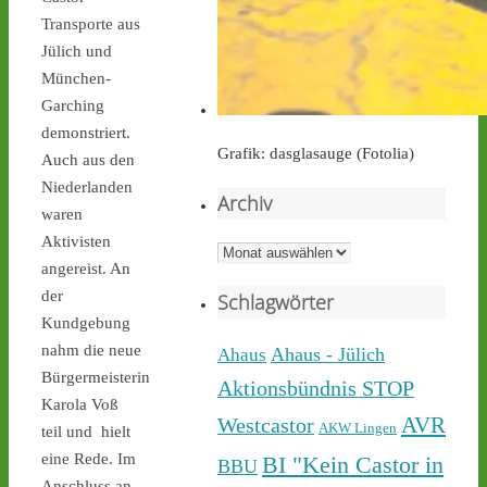
Transporte aus
castor-stoppen.de
Jülich und
Ticker – Castor
München-
stoppen!
Garching
demonstriert.
Grafik: dasglasauge (Fotolia)
Auch aus den
Niederlanden
Archiv
waren
Castor stoppen!
Aktivisten
@castorstoppen.bsky.social
Archiv
⋅
3d
angereist. An
Während der 12. Castor 
der
Schlagwörter
nach 
#Ahaus
 nun rollt, 
Kundgebung
haben sich dort aus 
nahm die neue
Protest gegen die 
Ahaus - Jülich
Ahaus
unnötigen & gefährlichen 
Bürgermeisterin
Aktionsbündnis STOP
Atommülltransporte über 
Karola Voß
NRWs Autobahnen 
AVR
Westcastor
AKW Lingen
teil und hielt
Menschen zu einer 
eine Rede. Im
BI "Kein Castor in
BBU
Mahnwache versammelt - 
Anschluss an