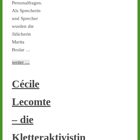
Personalfragen.
Ticker – Castor
stoppen!
Als Sprecherin
und Sprecher
3
3
wurden die
Jülicherin
Marita
Boslar …
Castor stoppen!
@castorstoppen.bsky.social
weiter …
⋅
3d
Gegen 23.00 Uhr ist mit 
der Abfahrt des 12. 
Cécile
Castortransports von 
Jülich nach 
#Ahaus
 zu 
rechnen - aktuell weiterer 
Lecomte
Hubschrauber-Kontrollflug 
über der Transportstrecke 
- 
castor-
– die
stoppen.de/ticker/
#atommüll
#castor
Kletteraktivistin