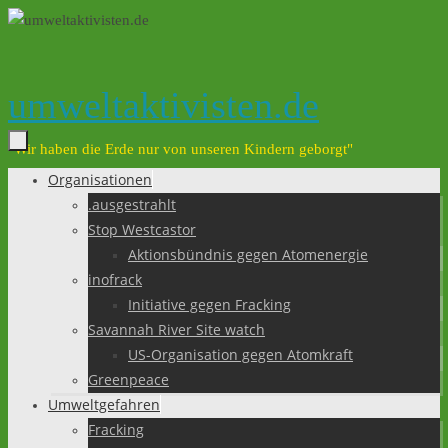
Zum
Inhalt
springen
umweltaktivisten.de
"Wir haben die Erde nur von unseren Kindern geborgt"
Organisationen
Zum
.ausgestrahlt
Inhalt
Stop Westcastor
springen
Aktionsbündnis gegen Atomenergie
inofrack
Initiative gegen Fracking
Savannah River Site watch
US-Organisation gegen Atomkraft
Greenpeace
Umweltgefahren
Fracking