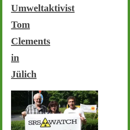
stoppen!
Umweltaktivist
1
1
Tom
Clements
Castor stoppen!
@castorstoppen.bsky.social
⋅
4d
in
Gegen 0.45 Uhr erreicht 
Behälter 11 von 152 das 
Zwischenlager 
#Ahaus
. 
Jülich
Schon heute Abend soll 
der Behälter No. 12 rollen 
- angekündigt sind 
Protest-Mahnwachen in 
Jülich und Ahaus - 
castor-
stoppen.de/ticker/
#atommüll
#castor
castor-stoppen.de