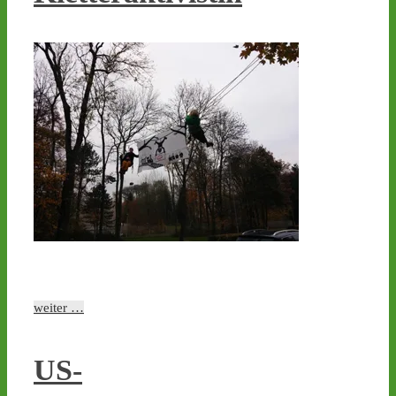
1
1
Castor stoppen!
@castorstoppen.bsky.social
⋅
4d
Castor-Alarm Tag X 12 ist 
heute: Hubschrauber-
Kontrollflug über der 
Transportstrecke hat 
gegen 19.00 Uhr 
begonnen - 
castor-
weiter …
stoppen.de/ticker/
#atommüll
#castor
US-
castor-stoppen.de
Ticker – Castor