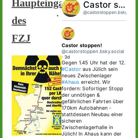
Haupteingang
Castor stoppen!
@castorstoppen.bsky.socia
des
FZJ
Castor stoppen!
@castorstoppen.bsky.social
⋅
3d
Gegen 1.45 Uhr hat der 12. 
#Castor
 aus Jülich sein 
neues Zwischenlager 
#Ahaus
 erreicht. Wir 
fordern: Sofortiger Stopp 
der unnötigen & 
gefährlichen Fahrten über 
170km Autobahnen - 
stattdessen Neubau einer 
sicheren 
Zwischenlagerhalle in 
Jülich! In Ahaus kann der 