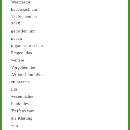
Westcastor
#atommüll
#castor
haben sich am
castor-stoppen.de
12. September
Ticker – Castor
2015
stoppen!
getroffen, um
neben
1
1
organisatorischen
Fragen das
weitere
Vorgehen des
Castor stoppen!
@castorstoppen.bsky.social
Aktionsbündnisses
⋅
3d
zu beraten.
Blockade der 
Ein
Castortransportstrecke in 
Jülich - Aktivist sitzt auf 
wesentlicher
der Straße - 
castor-
Punkt des
stoppen.de/ticker/
Treffens war
#atommüll
#castor
die Klärung
von
castor-stoppen.de