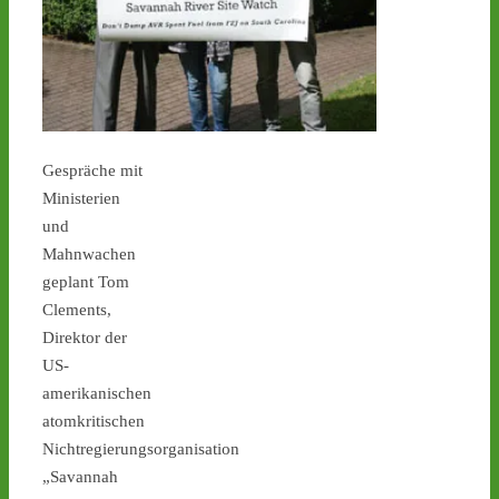
Ticker – Castor
stoppen!
1
1
Gespräche mit
Castor stoppen!
@castorstoppen.bsky.social
Ministerien
⋅
4d
und
0.20 Uhr - Hubschrauber 
Mahnwachen
erreicht Ahaus, der 11. von 
152 Castoren befindet 
geplant Tom
sich kurz vor seinem 
Clements,
nächsten Zwischenlager-
Direktor der
Ziel. - 
castor-
US-
stoppen.de/ticker/
amerikanischen
#atommüll
#castor
atomkritischen
castor-stoppen.de
Nichtregierungsorganisation
Ticker – Castor
„Savannah
stoppen!