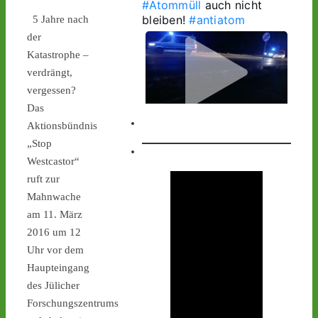
#Atommüll
 auch nicht 
bleiben! 
#antiatom
5 Jahre nach
der
Katastrophe –
verdrängt,
vergessen?
Das
Aktionsbündnis
1
1
„Stop
Westcastor“
ruft zur
Castor stoppen!
Mahnwache
@castorstoppen.bsky.social
am 11. März
⋅
3d
2016 um 12
1.20 Uhr - 
Uhr vor dem
Begleithubschrauber 
erreicht 
#Ahaus
 - der 12. 
Haupteingang
Castorbehälter aus Jülich 
des Jülicher
befindet sich kurz vor 
Forschungszentrums
seinem nächsten 