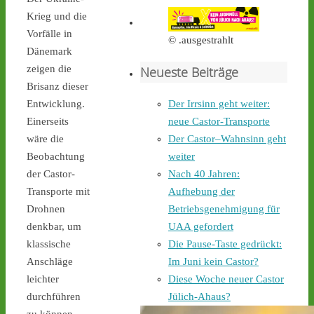
Castortransport mit 
Protest zu empfangen. - 
Krieg und die
castor-stoppen.de/ticker/
Vorfälle in
© .ausgestrahlt
#atommüll
#castor
Dänemark
zeigen die
Neueste Beiträge
castor-stoppen.de
Brisanz dieser
Ticker – Castor
Der Irrsinn geht weiter:
Entwicklung.
stoppen!
neue Castor-Transporte
Einerseits
2
4
Der Castor–Wahnsinn geht
wäre die
weiter
Beobachtung
Nach 40 Jahren:
der Castor-
Aufhebung der
Transporte mit
Castor stoppen!
Betriebsgenehmigung für
Drohnen
@castorstoppen.bsky.social
⋅
2d
UAA gefordert
denkbar, um
Gegen 0.35 Uhr erreicht 
Die Pause-Taste gedrückt:
klassische
der Castor-Konvoi das 
Im Juni kein Castor?
Anschläge
Dreieck Bottrop und fährt 
Diese Woche neuer Castor
leichter
weiter auf die A31, den 
letzten Autobahnabschnitt 
Jülich-Ahaus?
durchführen
bis nach Ahaus - 
castor-