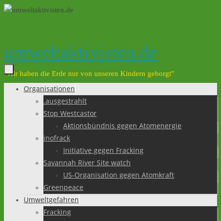
Zum
Inhalt
springen
umweltaktivisten.de
"Wir haben die Erde nur von unseren Kindern geborgt"
Organisationen
Zum
.ausgestrahlt
Inhalt
Stop Westcastor
springen
Aktionsbündnis gegen Atomenergie
inofrack
Initiative gegen Fracking
Savannah River Site watch
US-Organisation gegen Atomkraft
Greenpeace
Umweltgefahren
Fracking