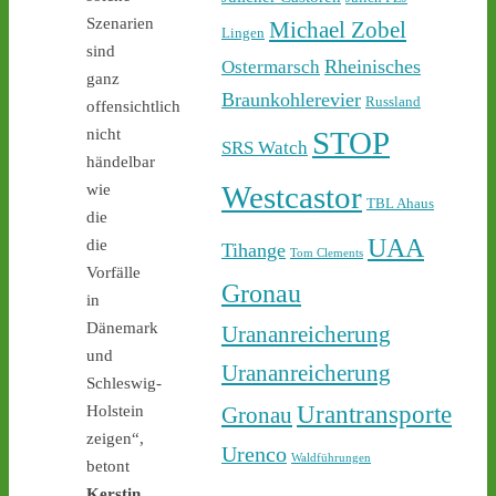
Sicherheit ab - 
castor-
Szenarien
stoppen.de/ticker/
Michael Zobel
Lingen
#atommüll
#castor
sind
Rheinisches
Ostermarsch
ganz
castor-stoppen.de
Braunkohlerevier
Russland
offensichtlich
Ticker – Castor
STOP
nicht
stoppen!
SRS Watch
händelbar
1
1
Westcastor
wie
TBL Ahaus
die
UAA
die
Tihange
Tom Clements
Vorfälle
Gronau
Castor stoppen!
in
@castorstoppen.bsky.social
Dänemark
Urananreicherung
⋅
2d
22.30 Uhr - die Polizei hat 
und
Urananreicherung
den Aktivisten auf der 
Schleswig-
Castortransportstrecke 
Urantransporte
Gronau
Holstein
von der Straße getragen - 
zeigen“,
der Atommülltransport 
Urenco
Waldführungen
betont
wird in Kürze starten - 
castor-stoppen.de/ticker/
Kerstin