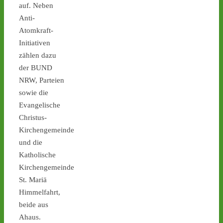
auf. Neben
Anti-
1
2
4
Atomkraft-
Initiativen
zählen dazu
der BUND
Castor stoppen!
@castorstoppen.bsky.social
NRW, Parteien
⋅
3d
sowie die
Castor No. 11 rollt: Um 
Evangelische
21.45 Uhr ist der elfte von 
Christus-
152 Behältern in Jülich auf 
die 170km 
Kirchengemeinde
Autobahnstrecke nach 
und die
Ahaus gestartet - 
castor-
Katholische
stoppen.de/ticker/
Kirchengemeinde
#atommüll
#castor
St. Mariä
castor-stoppen.de
Himmelfahrt,
Ticker – Castor
beide aus
stoppen!
Ahaus.