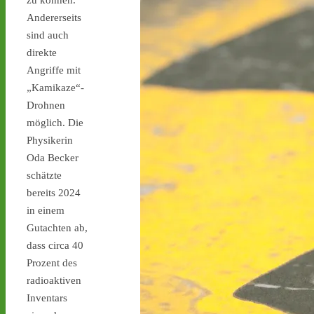
zu können.
stoppen.de/ticker/
Andererseits
#atommüll
#castor
sind auch
direkte
castor-stoppen.de
Ticker – Castor
Angriffe mit
stoppen!
„Kamikaze“-
Drohnen
möglich. Die
Physikerin
Oda Becker
schätzte
Castor stoppen!
@castorstoppen.bsky.social
bereits 2024
⋅
2d
in einem
Gegen 23.20 Uhr ist der 
Gutachten ab,
12. Castortransport im 
dass circa 40
Kreuz Holz abgebogen 
Richtung Neuss auf die 
Prozent des
A46 - 
castor-
radioaktiven
stoppen.de/ticker/#route
Inventars
#atommüll
#castor