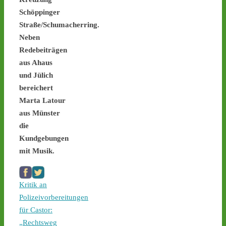
der Castortransporte enorm
Schöppinger
zusammen / Sicherheit wird
Straße/Schumacherring.
Geld- und Zeitd
Neben
1
1
Redebeiträgen
aus Ahaus
und Jülich
bereichert
Castor stoppen!
Marta Latour
@castorstoppen.bsky.social
aus Münster
⋅
3d
Atommülltransport in 
die
Jülich offenbar startklar - 
Kundgebungen
Abfahrt mit Ziel 
#Ahaus
mit Musik.
heute Abend gegen 22 
Uhr - www.castor-
stoppen.de/ticker 
#castor
Kritik an
#atommüll
Polizeivorbereitungen
für Castor:
„Rechtsweg