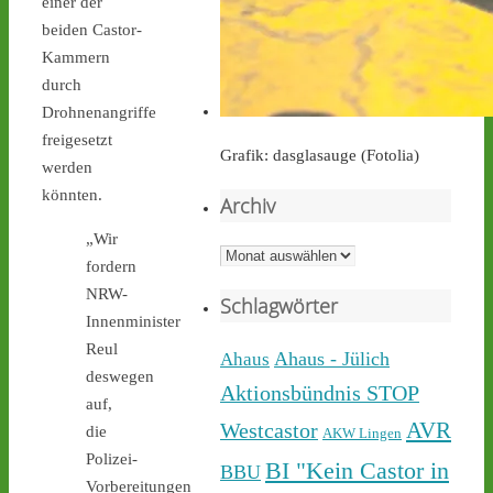
einer der
beiden Castor-
castor-stoppen.de
Ticker – Castor
Kammern
stoppen!
durch
Drohnenangriffe
freigesetzt
Grafik: dasglasauge (Fotolia)
werden
könnten.
Archiv
Castor stoppen!
„Wir
@castorstoppen.bsky.social
Archiv
fordern
⋅
2d
Während der 12. Castor 
NRW-
Schlagwörter
nach 
#Ahaus
 nun rollt, 
Innenminister
haben sich dort aus 
Reul
Protest gegen die 
Ahaus - Jülich
Ahaus
deswegen
unnötigen & gefährlichen 
Aktionsbündnis STOP
Atommülltransporte über 
auf,
NRWs Autobahnen 
AVR
Westcastor
die
AKW Lingen
Menschen zu einer 
Polizei-
BI "Kein Castor in
BBU
Mahnwache versammelt - 
Vorbereitungen