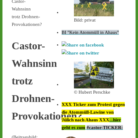
Castor-
Wahnsinn
trotz Drohnen-
Bild: privat
Provokationen?
BI "Kein Atommüll in Ahaus"
Castor-
Wahnsinn
trotz
© Hubert Perschke
Drohnen-
XXX Ticker zum Protest gegen
die Atommüll-Lawine von
Provokationen?
Jülich nach Ahaus XXX
...hier
geht es zum
#castor-TICKER:
(Beitragsbild: