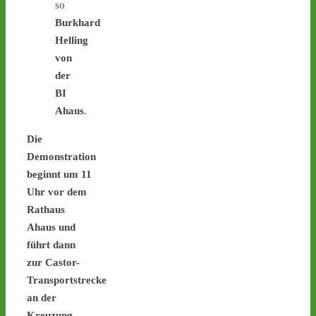
so
Burkhard
Helling
von
Castor stoppen!
der
@castorstoppen.bsky.social
⋅
3d
Deutliche Einsparungen bei 
BI
Sicherheitsmaßnahmen: "Was be
Ahaus
.
diesen Atommülltransporten 
passiert, ist skandalös“ - 
Die
Demonstration
www.ausgestrahlt.de/presse/ueb
beginnt um 11
#atommüll
#castor
Uhr vor dem
www.ausgestrahlt.de
Rathaus
Atommülltransporte Jülich-
Ahaus und
Ahaus: Unverantwortliche
führt dann
Kürzungen im Bereich
zur Castor-
Sicherheit
Transportstrecke
Kleine Landtagsanfrage deckt
an der
Sicherheitsskandal auf / NRW
Innenministerium streicht Sch
Kreuzung