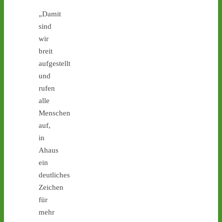
1
2
„Damit
sind
wir
breit
Castor stoppen!
aufgestellt
@castorstoppen.bsky.social
⋅
3d
und
Castortransport: Protest-
rufen
Mahnwache in Jülich - 
alle
Abfahrt des Atommüll-
Menschen
LKW steht bevor - 
castor-
stoppen.de/ticker/
auf,
#atommüll
#castor
in
Ahaus
ein
deutliches
Zeichen
für
1
2
mehr