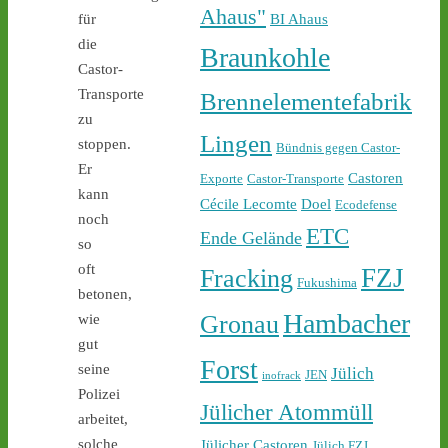
castor-stoppen.de/ticker/
Ahaus"
BI Ahaus
für
#atommüll
#castor
die
Braunkohle
Castor-
Transporte
Brennelementefabrik
zu
Lingen
stoppen.
Bündnis gegen Castor-
Er
Castoren
Exporte
Castor-Transporte
kann
Cécile Lecomte
Doel
Ecodefense
1
2
noch
ETC
Ende Gelände
so
oft
FZJ
Fracking
Fukushima
betonen,
Castor stoppen!
Hambacher
Gronau
wie
@castorstoppen.bsky.social
gut
⋅
2d
Forst
22.45 Uhr - der 12. Castor 
seine
Jülich
JEN
inofrack
aus Jülich mit Ziel Ahaus 
Polizei
Jülicher Atommüll
rollt - Polizei baut 
arbeitet,
offenbar sukzessive 
Jülicher Castoren
solche
Jülich FZJ