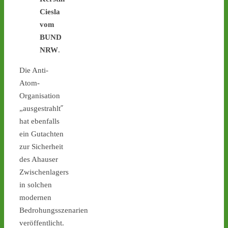
#atommüll
#castor
Ciesla
vom
castor-stoppen.de
BUND
Ticker – Castor
NRW
.
stoppen!
1
1
Die Anti-
Atom-
Organisation
„ausgestrahlt˝
Castor stoppen!
hat ebenfalls
@castorstoppen.bsky.social
ein Gutachten
⋅
2d
zur Sicherheit
Blockade der 
Castortransportstrecke in 
des Ahauser
Jülich - Aktivist sitzt auf 
Zwischenlagers
der Straße - 
castor-
in solchen
stoppen.de/ticker/
modernen
#atommüll
#castor
Bedrohungsszenarien
castor-stoppen.de
veröffentlicht.