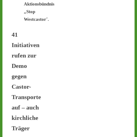
Aktionsbündnis
„Stop
Westcastor˝.
41
Castor stoppen!
Initiativen
@castorstoppen.bsky.social
⋅
3d
rufen zur
Gegen 23.30 Uhr hat der 
Atommüll-Konvoi das 
Demo
Dreieck Bottrop erreicht 
und fährt auf die A31 
gegen
Richtung Ahaus - 
castor-
Castor-
stoppen.de/ticker/
#atommüll
#castor
Transporte
castor-stoppen.de
auf – auch
Ticker – Castor
kirchliche
stoppen!
Träger