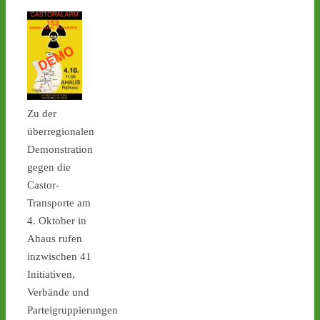
Castor stoppen!
@castorstoppen.bsky.social
⋅
3d
22.20 Uhr - im Kreuz Holz 
fährt der 
Zu der
Atommülltransport auf die 
überregionalen
A46 Richtung Neuss - 
Demonstration
Ahaus: kleine 
gegen die
Spontanmahnwache an 
der Transportstrecke - 
Castor-
castor-stoppen.de/ticker/
Transporte am
#atommüll
#castor
4. Oktober in
Ahaus rufen
inzwischen 41
Initiativen,
Verbände und
Parteigruppierungen