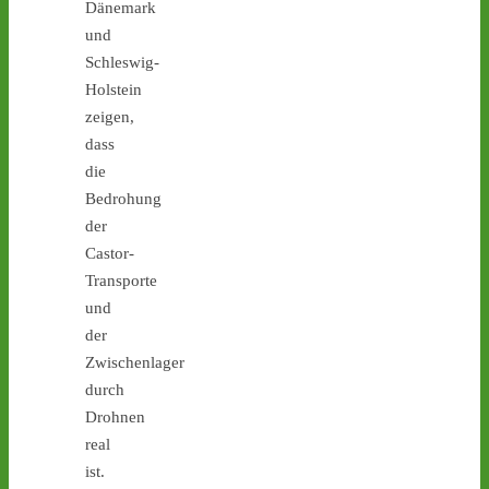
Dänemark
und
Schleswig-
1
1
Holstein
zeigen,
dass
die
Castor stoppen!
Bedrohung
@castorstoppen.bsky.social
⋅
2d
der
Castor-Alarm Tag X 12 ist 
Castor-
heute: Hubschrauber-
Transporte
Kontrollflug über der 
und
Transportstrecke hat 
gegen 19.00 Uhr 
der
begonnen - 
castor-
Zwischenlager
stoppen.de/ticker/
durch
#atommüll
#castor
Drohnen
real
castor-stoppen.de
ist.
Ticker – Castor