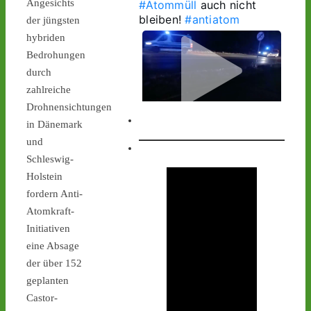
Angesichts
#Atommüll
 auch nicht 
bleiben! 
#antiatom
der jüngsten
hybriden
Bedrohungen
durch
zahlreiche
Drohnensichtungen
in Dänemark
1
1
und
Schleswig-
Holstein
Castor stoppen!
fordern Anti-
@castorstoppen.bsky.social
Atomkraft-
⋅
2d
Initiativen
1.20 Uhr - 
Begleithubschrauber 
eine Absage
erreicht 
#Ahaus
 - der 12. 
der über 152
Castorbehälter aus Jülich 
geplanten
befindet sich kurz vor 
Castor-
seinem nächsten 