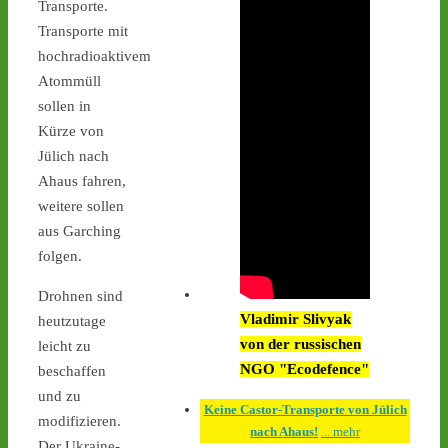
Transporte.
Interimsziel, der 
Zwischenlagerhalle Ahaus 
Transporte mit
- 
castor-
hochradioaktivem
stoppen.de/ticker/#route
Atommüll
#atommüll
#castor
sollen in
Kürze von
castor-stoppen.de
Ticker – Castor
Jülich nach
stoppen!
Ahaus fahren,
weitere sollen
1
1
aus Garching
folgen.
Drohnen sind
Castor stoppen!
Vladimir Slivyak
heutzutage
@castorstoppen.bsky.social
von der russischen
leicht zu
⋅
2d
An der Mahnwache in 
NGO "Ecodefence"
beschaffen
#Ahaus
 harren weiterhin 
und zu
30 Aktivist:innen aus, um 
Keine Castor-Transporte von Jülich
modifizieren.
den zwölften 
nach Ahaus!
... mehr
Der Ukraine-