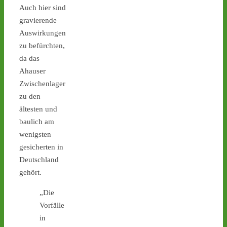
Ticker – Castor
Auch hier sind
stoppen!
gravierende
Auswirkungen
3
3
zu befürchten,
da das
Ahauser
Castor stoppen!
Zwischenlager
@castorstoppen.bsky.social
zu den
⋅
2d
ältesten und
Gegen 23.00 Uhr ist mit 
der Abfahrt des 12. 
baulich am
Castortransports von 
wenigsten
Jülich nach 
#Ahaus
 zu 
gesicherten in
rechnen - aktuell weiterer 
Deutschland
Hubschrauber-Kontrollflug 
gehört.
über der Transportstrecke 
- 
castor-
„Die
stoppen.de/ticker/
Vorfälle
#atommüll
#castor
in