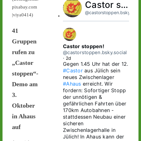
Castor stoppen!
pixabay.com
@castorstoppen.bsky.socia
|viya0414)
41
Gruppen
Castor stoppen!
rufen zu
@castorstoppen.bsky.social
⋅
2d
„Castor
Gegen 1.45 Uhr hat der 12. 
#Castor
 aus Jülich sein 
stoppen“-
neues Zwischenlager 
#Ahaus
 erreicht. Wir 
Demo am
fordern: Sofortiger Stopp 
3.
der unnötigen & 
gefährlichen Fahrten über 
Oktober
170km Autobahnen - 
in Ahaus
stattdessen Neubau einer 
sicheren 
auf
Zwischenlagerhalle in 
Jülich! In Ahaus kann der 