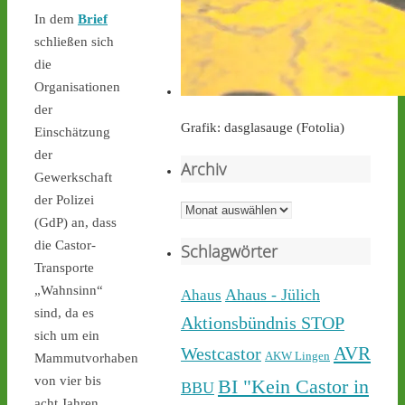
In dem
Brief
castor-stoppen.de
schließen sich
Ticker – Castor
die
stoppen!
Organisationen
der
Grafik: dasglasauge (Fotolia)
Einschätzung
der
Archiv
Gewerkschaft
Castor stoppen!
der Polizei
@castorstoppen.bsky.social
Archiv
⋅
2d
(GdP) an, dass
Während der 12. Castor 
die Castor-
Schlagwörter
nach 
#Ahaus
 nun rollt, 
Transporte
haben sich dort aus 
„Wahnsinn“
Protest gegen die 
Ahaus - Jülich
Ahaus
unnötigen & gefährlichen 
sind, da es
Aktionsbündnis STOP
Atommülltransporte über 
sich um ein
NRWs Autobahnen 
AVR
Westcastor
AKW Lingen
Mammutvorhaben
Menschen zu einer 
von vier bis
BI "Kein Castor in
BBU
Mahnwache versammelt - 
acht Jahren