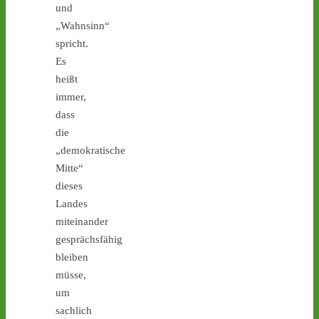
und
„Wahnsinn“
spricht.
Es
1
9
6
heißt
immer,
dass
Castor stoppen!
die
@castorstoppen.bsky.social
„demokratische
⋅
3d
Mitte“
Weitere 
Atommülltransport über 
dieses
NRWs Autobahnen heute 
Landes
Abend: Mahnwache in 
miteinander
Jülich ab 20.00 Uhr - 
gesprächsfähig
castor-stoppen.de/ticker/
bleiben
#atommüll
#castor
müsse,
um
sachlich