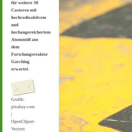
für weitere 38
stoppen.de/ticker/
Castoren mit
#atommüll
#castor
hochradioaktivem
castor-stoppen.de
und
Ticker – Castor
hochangereichertem
stoppen!
Atommüll aus
dem
Forschungsreaktor
Garching
erwartet.
Castor stoppen!
@castorstoppen.bsky.social
⋅
2d
Gegen 23.20 Uhr ist der 
12. Castortransport im 
Grafik:
Kreuz Holz abgebogen 
pixabay.com
Richtung Neuss auf die 
|
A46 - 
castor-
OpenClipart-
stoppen.de/ticker/#route
#atommüll
#castor
Vectors