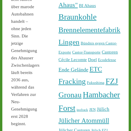
castor-stoppen.de/ticker/
Ahaus"
BI Ahaus
#atommüll
#castor
über marode
Autobahnen
Braunkohle
handelt –
Brennelementefabrik
ohne jeden
Sinn. Die
Lingen
Bündnis gegen Castor-
jetzige
Genehmigung
Castoren
Exporte
Castor-Transporte
des Ahauser
Cécile Lecomte
Doel
Ecodefense
1
2
Zwischenlagers
ETC
Ende Gelände
läuft bereits
FZJ
Fracking
2036 aus,
Fukushima
während das
Castor stoppen!
Hambacher
Gronau
Verfahren zur
@castorstoppen.bsky.social
Neu-
⋅
2d
Forst
22.45 Uhr - der 12. Castor 
Jülich
Genehmigung
JEN
inofrack
aus Jülich mit Ziel Ahaus 
erst 2028
Jülicher Atommüll
rollt - Polizei baut 
beginnt.
offenbar sukzessive 
Jülicher Castoren
Jülich FZJ