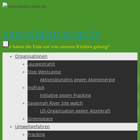
Zum
Inhalt
springen
umweltaktivisten.de
"Wir haben die Erde nur von unseren Kindern geborgt"
Organisationen
Zum
.ausgestrahlt
Inhalt
Stop Westcastor
springen
Aktionsbündnis gegen Atomenergie
inofrack
Initiative gegen Fracking
Savannah River Site watch
US-Organisation gegen Atomkraft
Greenpeace
Umweltgefahren
Fracking