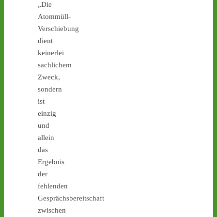
„Die
Atommüll-
Verschiebung
Castor stoppen!
dient
@castorstoppen.bsky.social
keinerlei
⋅
3d
22.20 Uhr - im Kreuz Holz 
sachlichem
fährt der 
Zweck,
Atommülltransport auf die 
sondern
A46 Richtung Neuss - 
ist
Ahaus: kleine 
einzig
Spontanmahnwache an 
der Transportstrecke - 
und
castor-stoppen.de/ticker/
allein
#atommüll
#castor
das
Ergebnis
der
fehlenden
Gesprächsbereitschaft
zwischen