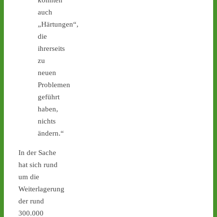
Ticker – Castor
konnten
stoppen!
auch
„Härtungen“,
1
1
die
ihrerseits
zu
neuen
Castor stoppen!
@castorstoppen.bsky.social
Problemen
⋅
3d
geführt
0.20 Uhr - Hubschrauber 
haben,
erreicht Ahaus, der 11. von 
nichts
152 Castoren befindet 
sich kurz vor seinem 
ändern.“
nächsten Zwischenlager-
Ziel. - 
castor-
In der Sache
stoppen.de/ticker/
hat sich rund
#atommüll
#castor
um die
Weiterlagerung
castor-stoppen.de
der rund
Ticker – Castor
stoppen!
300.000