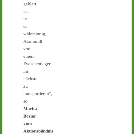
geklärt
1
2
ist,
ist
es
Castor stoppen!
widersinnig,
@castorstoppen.bsky.social
Atommüll
⋅
3d
von
Castortransport: Protest-
Mahnwache in Jülich - 
einem
Abfahrt des Atommüll-
Zwischenlager
LKW steht bevor - 
castor-
ins
stoppen.de/ticker/
nächste
#atommüll
#castor
zu
transportieren“,
so
Marita
Boslar
1
2
vom
Aktionsbündnis