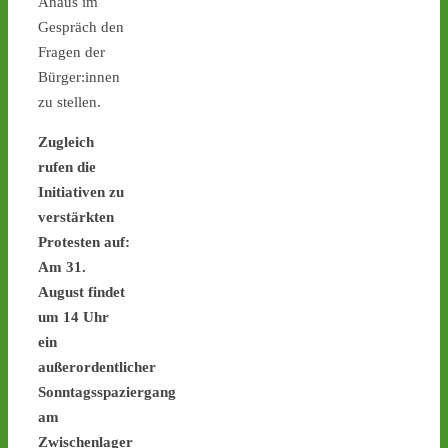
Ahaus im
Transportstrecke weiter 
Gespräch den
auf die A31, dem letzten 
Fragen der
Autobahnabschnitt bis 
Bürger:innen
nach Ahaus. - 
castor-
stoppen.de/ticker/
zu stellen.
#atommüll
#castor
Zugleich
castor-stoppen.de
rufen die
Ticker – Castor
Initiativen zu
stoppen!
verstärkten
Protesten auf:
2
2
Am 31.
August findet
um 14 Uhr
Castor stoppen!
ein
@castorstoppen.bsky.social
außerordentlicher
⋅
15d
Sonntagsspaziergang
Gegen 23.00 Uhr hat der 
Castor-Konvoi das Kreuz 
am
Kamp-Lintfort erreicht und 
Zwischenlager