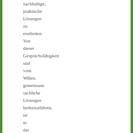
nachhaltige,
praktische
Lösungen
zu
erarbeiten.
Von
dieser
Gesprächsfähigkeit
3
3
und
vom
Willen,
gemeinsam
Castor stoppen!
sachliche
@castorstoppen.bsky.social
Lösungen
⋅
5d
Proteste gegen die 
herbeizuführen,
Atommüll-Verlagerung aus 
ist
Jülich durch NRW gehen 
in
weiter: Mahnwache am 
der
Mittwoch (5.8.) in Ahaus 