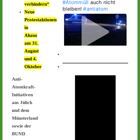
#Atommüll
 auch nicht 
verhindern“
bleiben! 
#antiatom
Neue
Protestaktionen
in
Ahaus
am 31.
August
1
1
und 4.
Oktober
Anti-
Castor stoppen!
Atomkraft-
@castorstoppen.bsky.social
Initiativen
⋅
2d
aus Jülich
1.20 Uhr - 
Begleithubschrauber 
und dem
erreicht 
#Ahaus
 - der 12. 
Münsterland
Castorbehälter aus Jülich 
sowie der
befindet sich kurz vor 
BUND
seinem nächsten 