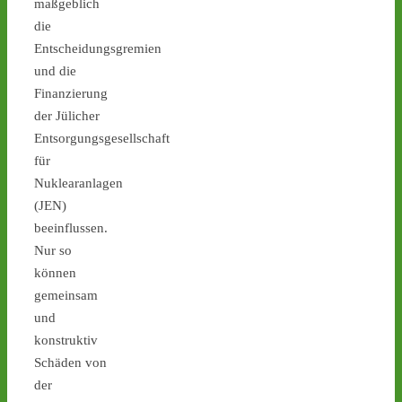
maßgeblich
zurück zum Absender des 
die
Mülls - wie geht es weiter? 
Entscheidungsgremien
Mit einer 
#antiatom
 Demo 
in 
#Gronau
 am Sonntag! -  
und die
castor-stoppen.de/ticker/
Finanzierung
#atommüll
#castor
der Jülicher
Entsorgungsgesellschaft
für
Nuklearanlagen
(JEN)
beeinflussen.
Nur so
können
7
8
gemeinsam
und
konstruktiv
Schäden von
Castor stoppen!
@castorstoppen.bsky.social
der
⋅
10d