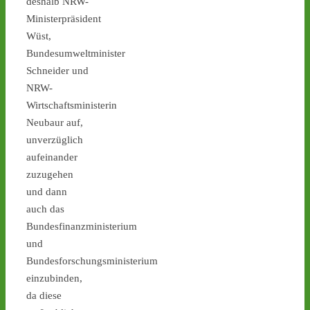
deshalb NRW-
⋅
9d
Tag X 11 & 12: Kommende 
Ministerpräsident
Woche wieder zwei 
Wüst,
Atommüll-Transporte von 
Bundesumweltminister
Jülich nach 
#Ahaus
 - 
Schneider und
castor-stoppen.de/ticker/
NRW-
#atommüll
#castor
Wirtschaftsministerin
castor-stoppen.de
Neubaur auf,
Ticker – Castor
unverzüglich
stoppen!
aufeinander
2
3
zuzugehen
und dann
auch das
Bundesfinanzministerium
Castor stoppen!
und
@castorstoppen.bsky.social
Bundesforschungsministerium
⋅
9d
Atommülltransporte Jülich 
einzubinden,
- 
#Ahaus
: letzte Nacht 
da diese
fuhr der Spezial-LKW 