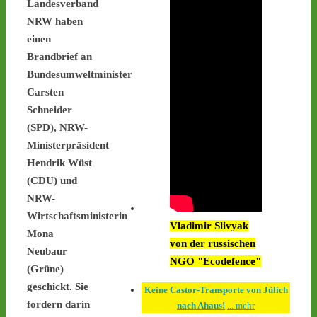
Landesverband
Interimsziel, der 
Zwischenlagerhalle Ahaus 
NRW haben
- 
castor-
einen
stoppen.de/ticker/#route
Brandbrief an
#atommüll
#castor
Bundesumweltminister
Carsten
castor-stoppen.de
Schneider
Ticker – Castor
stoppen!
(SPD), NRW-
Ministerpräsident
1
1
Hendrik Wüst
(CDU) und
NRW-
Wirtschaftsministerin
Castor stoppen!
Vladimir Slivyak
@castorstoppen.bsky.social
Mona
von der russischen
⋅
2d
Neubaur
An der Mahnwache in 
NGO "Ecodefence"
(Grüne)
#Ahaus
 harren weiterhin 
geschickt. Sie
30 Aktivist:innen aus, um 
Keine Castor-Transporte von Jülich
den zwölften 
fordern darin
nach Ahaus!
... mehr