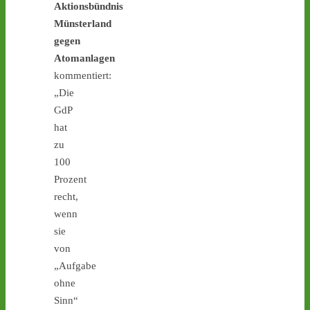
Aktionsbündnis
der Castortransporte enorm
Münsterland
zusammen / Sicherheit wird
gegen
Geld- und Zeitd
Atomanlagen
1
1
kommentiert:
„Die
GdP
hat
Castor stoppen!
zu
@castorstoppen.bsky.social
⋅
3d
100
Atommülltransport in 
Prozent
Jülich offenbar startklar - 
recht,
Abfahrt mit Ziel 
#Ahaus
wenn
heute Abend gegen 22 
Uhr - www.castor-
sie
stoppen.de/ticker 
#castor
von
#atommüll
„Aufgabe
ohne
Sinn“