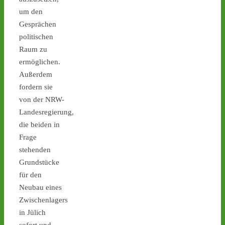
Mahnwache in Lingen 
um den
gegen russische 
Gesprächen
Einstiegspläne in 
Brennelementefabrik - 
politischen
castor-stoppen.de/ticker/
Raum zu
#atommüll
#castor
#lingen
ermöglichen.
Außerdem
castor-stoppen.de
fordern sie
Ticker – Castor
stoppen!
von der NRW-
Landesregierung,
2
1
die beiden in
Frage
stehenden
Grundstücke
Castor stoppen!
für den
@castorstoppen.bsky.social
⋅
15d
Neubau eines
0.35 Uhr - der 
Zwischenlagers
Atommülltransport No. 10 
in Jülich
erreicht mit einem Tag 