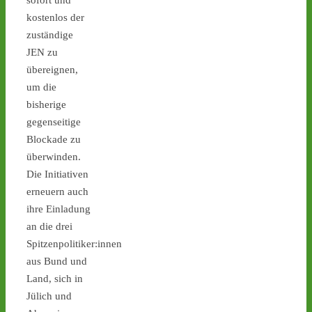
sofort und
Verspätung sein neues 
Interimslager, Ahaus - 
kostenlos der
castor-stoppen.de/ticker/
zuständige
#atommüll
#castor
JEN zu
übereignen,
castor-stoppen.de
um die
Ticker – Castor
stoppen!
bisherige
gegenseitige
2
3
Blockade zu
überwinden.
Die Initiativen
erneuern auch
Castor stoppen!
ihre Einladung
@castorstoppen.bsky.social
⋅
15d
an die drei
In Begleitung eines 
Spitzenpolitiker:innen
vorausfliegenden 
aus Bund und
Helikopters erreicht der 
Land, sich in
Castor-Konvoi gegen 
23.45 Uhr das Dreieck 
Jülich und
Bottrop. Dort führt die 