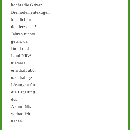
hochradioaktiven
Brennelementekugeln
in Jülich in
den letzten 15
Jahren nichts
Castor stoppen!
getan, da
@castorstoppen.bsky.social
⋅
3d
Bund und
Gegen 23.30 Uhr hat der 
Land NRW
Atommüll-Konvoi das 
niemals
Dreieck Bottrop erreicht 
ernsthaft über
und fährt auf die A31 
Richtung Ahaus - 
castor-
nachhaltige
stoppen.de/ticker/
Lösungen für
#atommüll
#castor
die Lagerung
des
castor-stoppen.de
Atommülls
Ticker – Castor
stoppen!
verhandelt
haben.