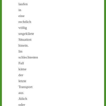
#atommüll
#castor
laufen
in
castor-stoppen.de
eine
Ticker – Castor
rechtlich
stoppen!
völlig
1
1
ungeklärte
Situation
hinein.
Im
Castor stoppen!
schlechtesten
@castorstoppen.bsky.social
Fall
⋅
2d
Blockade der 
käme
Castortransportstrecke in 
der
Jülich - Aktivist sitzt auf 
letzte
der Straße - 
castor-
Transport
stoppen.de/ticker/
aus
#atommüll
#castor
Jülich
castor-stoppen.de
oder