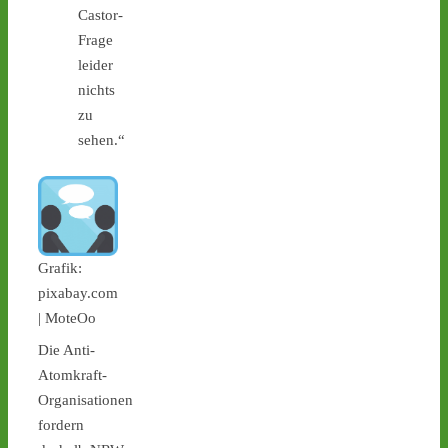
Castor-
geplant - 
castor-
stoppen.de/ticker/
Frage
#atommüll
#castor
leider
nichts
zu
sehen.“
Grafik:
pixabay.com
| MoteOo
1
3
4
Die Anti-
Atomkraft-
Organisationen
Castor stoppen!
fordern
@castorstoppen.bsky.social