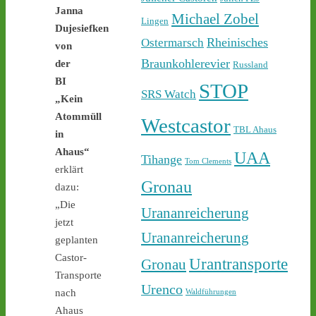
Sicherheit ab - 
castor-
Janna
stoppen.de/ticker/
Michael Zobel
Lingen
Dujesiefken
#atommüll
#castor
Rheinisches
Ostermarsch
von
castor-stoppen.de
Braunkohlerevier
der
Russland
Ticker – Castor
BI
STOP
stoppen!
SRS Watch
„Kein
Atommüll
1
1
Westcastor
TBL Ahaus
in
Ahaus“
UAA
Tihange
Tom Clements
erklärt
Gronau
Castor stoppen!
dazu:
@castorstoppen.bsky.social
„Die
Urananreicherung
⋅
2d
jetzt
22.30 Uhr - die Polizei hat 
Urananreicherung
den Aktivisten auf der 
geplanten
Castortransportstrecke 
Castor-
Urantransporte
Gronau
von der Straße getragen - 
Transporte
der Atommülltransport 
Urenco
nach
Waldführungen
wird in Kürze starten - 
Ahaus
castor-stoppen.de/ticker/