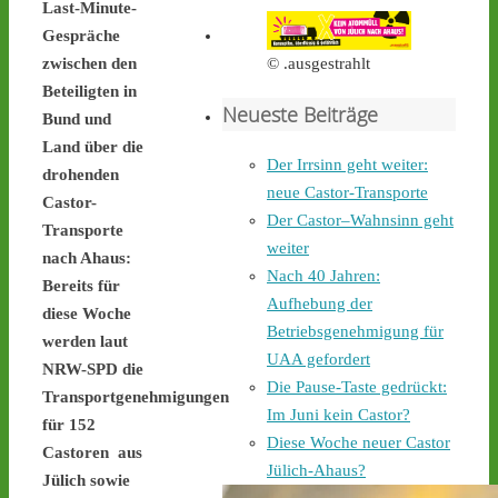
Castortransport mit 
Last-Minute-
Protest zu empfangen. - 
Gespräche
castor-stoppen.de/ticker/
© .ausgestrahlt
zwischen den
#atommüll
#castor
Beteiligten in
Neueste Beiträge
castor-stoppen.de
Bund und
Ticker – Castor
Land über die
Der Irrsinn geht weiter:
stoppen!
drohenden
neue Castor-Transporte
Castor-
2
4
Der Castor–Wahnsinn geht
Transporte
weiter
nach Ahaus:
Nach 40 Jahren:
Bereits für
Aufhebung der
Castor stoppen!
diese Woche
Betriebsgenehmigung für
@castorstoppen.bsky.social
werden laut
⋅
2d
UAA gefordert
NRW-SPD die
Gegen 0.35 Uhr erreicht 
Die Pause-Taste gedrückt:
Transportgenehmigungen
der Castor-Konvoi das 
Im Juni kein Castor?
Dreieck Bottrop und fährt 
für 152
Diese Woche neuer Castor
weiter auf die A31, den 
Castoren aus
letzten Autobahnabschnitt 
Jülich-Ahaus?
Jülich sowie
bis nach Ahaus - 
castor-