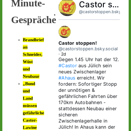
Minute-
Castor stoppen!
@castorstoppen.bsky.socia
Gespräche
Brandbrief
Castor stoppen!
an
@castorstoppen.bsky.social
⋅
2d
Schneider,
Gegen 1.45 Uhr hat der 12. 
Wüst
#Castor
 aus Jülich sein 
und
neues Zwischenlager 
Neubaur
#Ahaus
 erreicht. Wir 
fordern: Sofortiger Stopp 
„Bund
der unnötigen & 
und
gefährlichen Fahrten über 
Land
170km Autobahnen - 
müssen
stattdessen Neubau einer 
gefährliche
sicheren 
Zwischenlagerhalle in 
Castor-
Jülich! In Ahaus kann der 
Lawine