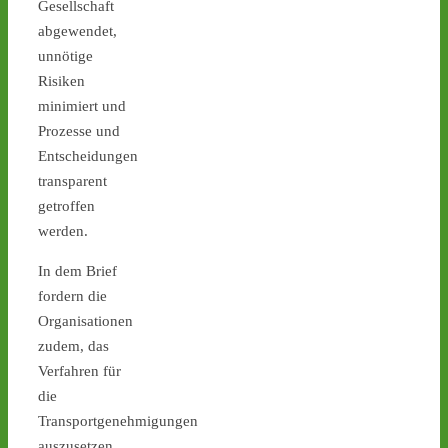
Gesellschaft
Diese Woche (27.7.-31.7.) 
abgewendet,
finden keine Atommüll-
unnötige
Transporte von Jülich 
nach Ahaus statt - 
castor-
Risiken
stoppen.de/ticker/
minimiert und
#atommüll
#castor
Prozesse und
Entscheidungen
castor-stoppen.de
transparent
Ticker – Castor
stoppen!
getroffen
werden.
3
4
In dem Brief
fordern die
Organisationen
Castor stoppen!
zudem, das
@castorstoppen.bsky.social
Verfahren für
⋅
14d
Wann rollt der nächste 
die
Castor? Das ist aktuell 
Transportgenehmigungen
unklar. - Montag: 
auszusetzen,