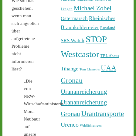
Sicherheit ab - 
castor-
Wie soll das
stoppen.de/ticker/
Michael Zobel
geschehen,
Lingen
#atommüll
#castor
wenn man
Rheinisches
Ostermarsch
sich angeblich
castor-stoppen.de
Braunkohlerevier
Russland
über
Ticker – Castor
STOP
aufgetretene
stoppen!
SRS Watch
Probleme
1
1
Westcastor
nicht
TBL Ahaus
informieren
UAA
Tihange
lässt?
Tom Clements
Gronau
Castor stoppen!
„Die
@castorstoppen.bsky.social
von
Urananreicherung
⋅
4d
22.30 Uhr - die Polizei hat 
NRW-
Urananreicherung
den Aktivisten auf der 
Wirtschaftsministerin
Castortransportstrecke 
Mona
Urantransporte
Gronau
von der Straße getragen - 
Neubaur
der Atommülltransport 
Urenco
Waldführungen
auf
wird in Kürze starten - 
unsere
castor-stoppen.de/ticker/