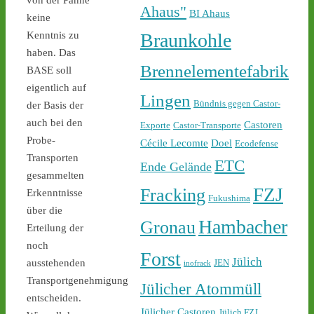
von der Panne
castor-stoppen.de/ticker/
Ahaus"
BI Ahaus
#atommüll
#castor
keine
Braunkohle
Kenntnis zu
haben. Das
Brennelementefabrik
BASE soll
eigentlich auf
Lingen
Bündnis gegen Castor-
der Basis der
auch bei den
Castoren
Exporte
Castor-Transporte
Probe-
Cécile Lecomte
Doel
Ecodefense
1
2
Transporten
ETC
Ende Gelände
gesammelten
FZJ
Fracking
Erkenntnisse
Fukushima
über die
Castor stoppen!
Hambacher
Gronau
Erteilung der
@castorstoppen.bsky.social
⋅
4d
noch
Forst
22.45 Uhr - der 12. Castor 
Jülich
JEN
ausstehenden
inofrack
aus Jülich mit Ziel Ahaus 
Transportgenehmigung
Jülicher Atommüll
rollt - Polizei baut 
entscheiden.
offenbar sukzessive 
Jülicher Castoren
Jülich FZJ