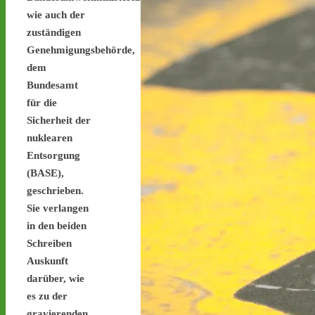
stoppen.de/ticker/
wie auch der
#atommüll
#castor
zuständigen
Genehmigungsbehörde,
castor-stoppen.de
dem
Ticker – Castor
stoppen!
Bundesamt
für die
Sicherheit der
nuklearen
Entsorgung
(BASE),
Castor stoppen!
geschrieben.
@castorstoppen.bsky.social
⋅
4d
Sie verlangen
Gegen 23.20 Uhr ist der 
in den beiden
12. Castortransport im 
Schreiben
Kreuz Holz abgebogen 
Auskunft
Richtung Neuss auf die 
A46 - 
castor-
darüber, wie
stoppen.de/ticker/#route
es zu der
#atommüll
#castor
gravierenden