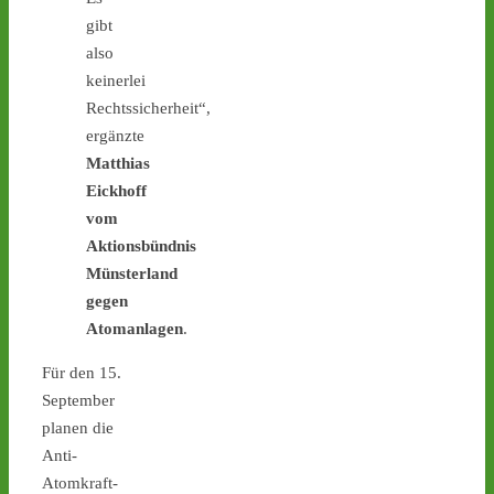
Diese Woche (27.7.-31.7.) 
gibt
finden keine Atommüll-
also
Transporte von Jülich 
keinerlei
nach Ahaus statt - 
castor-
Rechtssicherheit“,
stoppen.de/ticker/
#atommüll
#castor
ergänzte
Matthias
castor-stoppen.de
Eickhoff
Ticker – Castor
vom
stoppen!
Aktionsbündnis
3
4
Münsterland
gegen
Atomanlagen
.
Castor stoppen!
Für den 15.
@castorstoppen.bsky.social
September
⋅
16d
planen die
Wann rollt der nächste 
Anti-
Castor? Das ist aktuell 
unklar. - Montag: 
Atomkraft-