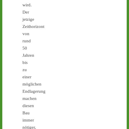
wird.
geplant - 
castor-
stoppen.de/ticker/
Der
#atommüll
#castor
jetzige
Zeithorizont
von
rund
50
Jahren
bis
zu
einer
möglichen
Endlagerung
1
3
4
machen
diesen
Bau
Castor stoppen!
immer
@castorstoppen.bsky.social
nötiger,