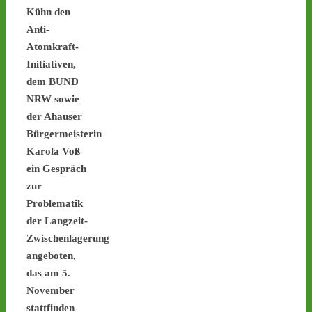
Kühn den
Anti-
Castor stoppen!
Atomkraft-
@castorstoppen.bsky.social
Initiativen,
⋅
5d
Ein weiterer Hinweis, dass 
dem BUND
heute Nacht 
#Atommüll
NRW sowie
quer durch NRW 
der Ahauser
transportiert wird: Ein 
Bürgermeisterin
Polizeihubschrauber hat 
bereits die 
Karola Voß
Transportstrecke über der 
ein Gespräch
A57 bis zum 
zur
Forschungszentrum Jülich 
Problematik
abgeflogen - 
castor-
der Langzeit-
stoppen.de/ticker/
#castor
Zwischenlagerung
castor-stoppen.de
angeboten,
Ticker – Castor
das am 5.
stoppen!
November
stattfinden
1
1