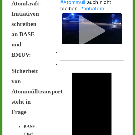
#Atommüll
 auch nicht 
Atomkraft-
bleiben! 
#antiatom
Initiativen
schreiben
an BASE
und
BMUV:
1
1
Sicherheit
von
Castor stoppen!
@castorstoppen.bsky.social
Atommülltransport
⋅
3d
1.20 Uhr - 
steht in
Begleithubschrauber 
Frage
erreicht 
#Ahaus
 - der 12. 
Castorbehälter aus Jülich 
befindet sich kurz vor 
BASE-
seinem nächsten 
Chef