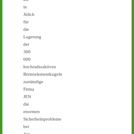
in
Jülich
1
1
für
die
Lagerung
der
Castor stoppen!
300
@castorstoppen.bsky.social
000
⋅
4d
Castor-Alarm Tag X 12 ist 
hochradioaktiven
heute: Hubschrauber-
Brennelementkugeln
Kontrollflug über der 
zuständige
Transportstrecke hat 
Firma
gegen 19.00 Uhr 
JEN
begonnen - 
castor-
die
stoppen.de/ticker/
#atommüll
#castor
enormen
Sicherheitsprobleme
castor-stoppen.de
bei
Ticker – Castor