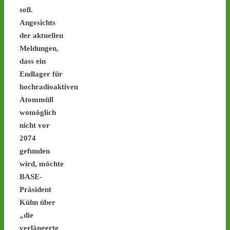
soll.
Angesichts
der aktuellen
Castor stoppen!
Meldungen,
@castorstoppen.bsky.social
⋅
5d
dass ein
Deutliche Einsparungen bei 
Endlager für
Sicherheitsmaßnahmen: "Was be
hochradioaktiven
diesen Atommülltransporten 
passiert, ist skandalös“ - 
Atommüll
womöglich
www.ausgestrahlt.de/presse/ueb
nicht vor
#atommüll
#castor
2074
gefunden
www.ausgestrahlt.de
Atommülltransporte Jülich-
wird, möchte
Ahaus: Unverantwortliche
BASE-
Kürzungen im Bereich
Präsident
Sicherheit
Kühn über
Kleine Landtagsanfrage deckt
„die
Sicherheitsskandal auf / NRW
verlängerte
Innenministerium streicht Sch