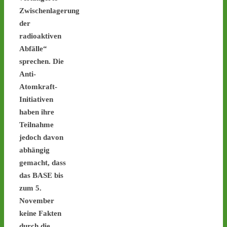
der Castortransporte enorm
Zwischenlagerung
zusammen / Sicherheit wird
der
Geld- und Zeitd
radioaktiven
Abfälle“
1
1
sprechen. Die
Anti-
Atomkraft-
Castor stoppen!
Initiativen
@castorstoppen.bsky.social
haben ihre
⋅
5d
Teilnahme
Atommülltransport in 
Jülich offenbar startklar - 
jedoch davon
Abfahrt mit Ziel 
#Ahaus
abhängig
heute Abend gegen 22 
gemacht, dass
Uhr - www.castor-
das BASE bis
stoppen.de/ticker 
#castor
zum 5.
#atommüll
November
keine Fakten
durch die