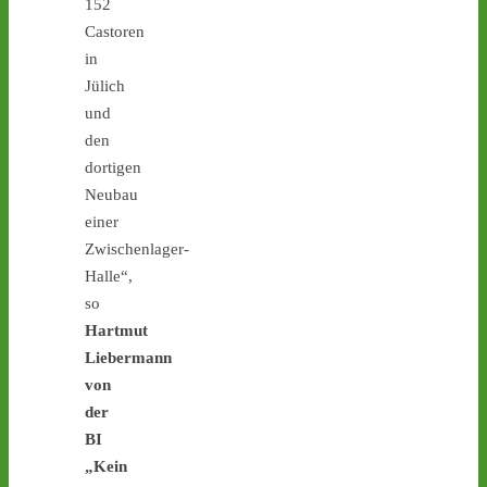
152
Castoren
in
Jülich
und
Castor stoppen!
den
@castorstoppen.bsky.social
dortigen
⋅
5d
Neubau
Gegen 23.30 Uhr hat der 
Atommüll-Konvoi das 
einer
Dreieck Bottrop erreicht 
Zwischenlager-
und fährt auf die A31 
Halle“,
Richtung Ahaus - 
castor-
so
stoppen.de/ticker/
Hartmut
#atommüll
#castor
Liebermann
castor-stoppen.de
von
Ticker – Castor
der
stoppen!
BI
„Kein