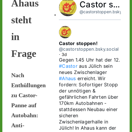
Ahaus
Castor stoppen!
@castorstoppen.bsky.socia
steht
in
Castor stoppen!
@castorstoppen.bsky.social
Frage
⋅
3d
Gegen 1.45 Uhr hat der 12. 
#Castor
 aus Jülich sein 
neues Zwischenlager 
Nach
#Ahaus
 erreicht. Wir 
fordern: Sofortiger Stopp 
Enthüllungen
der unnötigen & 
zu Castor-
gefährlichen Fahrten über 
170km Autobahnen - 
Panne auf
stattdessen Neubau einer 
Autobahn:
sicheren 
Zwischenlagerhalle in 
Anti-
Jülich! In Ahaus kann der 