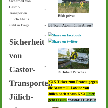
Sicherheit von
Castor-
Transporten
Bild: privat
Jülich-Ahaus
steht in Frage
BI "Kein Atommüll in Ahaus"
Sicherheit
von
Castor-
© Hubert Perschke
Transporten
XXX Ticker zum Protest gegen
die Atommüll-Lawine von
Jülich nach Ahaus XXX
...hier
Jülich-
geht es zum
#castor-TICKER: