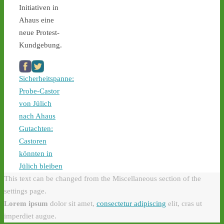
Mahnwache in Lingen 
Initiativen in
gegen russische 
Ahaus eine
Einstiegspläne in 
neue Protest-
Brennelementefabrik - 
Kundgebung.
castor-stoppen.de/ticker/
#atommüll
#castor
#lingen
castor-stoppen.de
Sicherheitspanne:
Ticker – Castor
Probe-Castor
stoppen!
von Jülich
nach Ahaus
2
1
Gutachten:
Castoren
könnten in
Castor stoppen!
Jülich bleiben
@castorstoppen.bsky.social
This text can be changed from the Miscellaneous section of the
⋅
16d
settings page.
0.35 Uhr - der 
Lorem ipsum
dolor sit amet,
consectetur adipiscing
elit, cras ut
Atommülltransport No. 10 
erreicht mit einem Tag 
imperdiet augue.