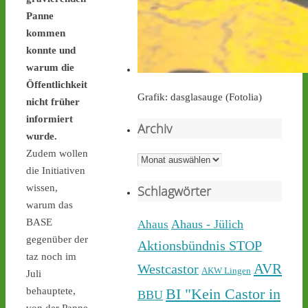
Panne
castor-stoppen.de
kommen
Ticker – Castor
stoppen!
konnte und
warum die
Öffentlichkeit
Grafik: dasglasauge (Fotolia)
nicht früher
informiert
Archiv
wurde.
Castor stoppen!
Zudem wollen
@castorstoppen.bsky.social
Archiv
⋅
4d
die Initiativen
Während der 12. Castor 
wissen,
Schlagwörter
nach 
#Ahaus
 nun rollt, 
warum das
haben sich dort aus 
BASE
Protest gegen die 
Ahaus - Jülich
Ahaus
unnötigen & gefährlichen 
gegenüber der
Aktionsbündnis STOP
Atommülltransporte über 
taz noch im
NRWs Autobahnen 
AVR
Westcastor
AKW Lingen
Juli
Menschen zu einer 
BI "Kein Castor in
behauptete,
BBU
Mahnwache versammelt - 