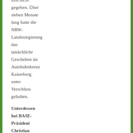
Zeit nicht
1
2
gegeben. Über
sieben Monate
lang hatte die
NRW-
Castor stoppen!
Landesregierung
@castorstoppen.bsky.social
⋅
5d
das
Castortransport: Protest-
tatsächliche
Mahnwache in Jülich - 
Geschehen im
Abfahrt des Atommüll-
Autobahnkreuz
LKW steht bevor - 
castor-
Kaiserberg
stoppen.de/ticker/
#atommüll
#castor
unter
Verschluss
gehalten.
Unterdessen
hat BASE-
1
2
Präsident
Christian