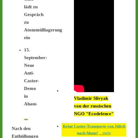
Interimsziel, der 
lädt zu
Zwischenlagerhalle Ahaus 
Gespräch
- 
castor-
stoppen.de/ticker/#route
zu
#atommüll
#castor
Atommülllagerung
ein
castor-stoppen.de
Ticker – Castor
15.
stoppen!
September:
Neue
1
1
Anti-
Castor-
Demo
Castor stoppen!
in
Vladimir Slivyak
@castorstoppen.bsky.social
Ahaus
von der russischen
⋅
3d
An der Mahnwache in 
NGO "Ecodefence"
#Ahaus
 harren weiterhin 
30 Aktivist:innen aus, um 
Keine Castor-Transporte von Jülich
Nach den
den zwölften 
nach Ahaus!
... mehr
Enthüllungen