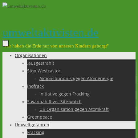
Zum
Inhalt
springen
umweltaktivisten.de
"Wir haben die Erde nur von unseren Kindern geborgt"
Organisationen
Zum
.ausgestrahlt
Inhalt
Stop Westcastor
springen
Aktionsbündnis gegen Atomenergie
inofrack
Initiative gegen Fracking
Savannah River Site watch
US-Organisation gegen Atomkraft
Greenpeace
Umweltgefahren
Fracking