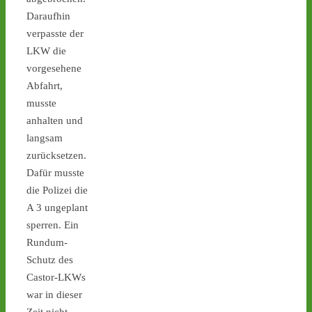
Daraufhin
1
2
4
verpasste der
LKW die
vorgesehene
Abfahrt,
Castor stoppen!
musste
@castorstoppen.bsky.social
anhalten und
⋅
5d
Castor No. 11 rollt: Um 
langsam
21.45 Uhr ist der elfte von 
zurücksetzen.
152 Behältern in Jülich auf 
Dafür musste
die 170km 
die Polizei die
Autobahnstrecke nach 
A 3 ungeplant
Ahaus gestartet - 
castor-
stoppen.de/ticker/
sperren. Ein
#atommüll
#castor
Rundum-
Schutz des
castor-stoppen.de
Castor-LKWs
Ticker – Castor
war in dieser
stoppen!