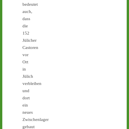
bedeutet
auch,
dass
die
152
Jülicher
Castoren
vor
3
3
Ort
in
Jülich
verbleiben
Castor stoppen!
und
@castorstoppen.bsky.social
dort
⋅
7d
Proteste gegen die 
ein
Atommüll-Verlagerung aus 
neues
Jülich durch NRW gehen 
Zwischenlager
weiter: Mahnwache am 
gebaut
Mittwoch (5.8.) in Ahaus 