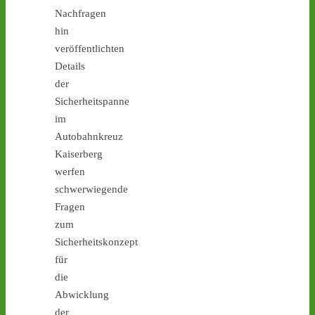
#atommüll
#castor
Nachfragen
hin
castor-stoppen.de
veröffentlichten
Ticker – Castor
Details
stoppen!
der
1
1
Sicherheitspanne
im
Autobahnkreuz
Kaiserberg
Castor stoppen!
werfen
@castorstoppen.bsky.social
schwerwiegende
⋅
4d
Blockade der 
Fragen
Castortransportstrecke in 
zum
Jülich - Aktivist sitzt auf 
Sicherheitskonzept
der Straße - 
castor-
für
stoppen.de/ticker/
#atommüll
#castor
die
Abwicklung
castor-stoppen.de
der