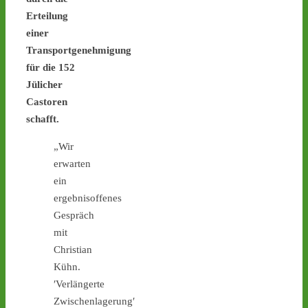
Erteilung
einer
Transportgenehmigung
1
9
6
für die 152
Jülicher
Castoren
schafft.
Castor stoppen!
@castorstoppen.bsky.social
„Wir
⋅
5d
erwarten
Weitere 
Atommülltransport über 
ein
NRWs Autobahnen heute 
ergebnisoffenes
Abend: Mahnwache in 
Gespräch
Jülich ab 20.00 Uhr - 
mit
castor-stoppen.de/ticker/
Christian
#atommüll
#castor
Kühn.
′Verlängerte
Zwischenlagerung′