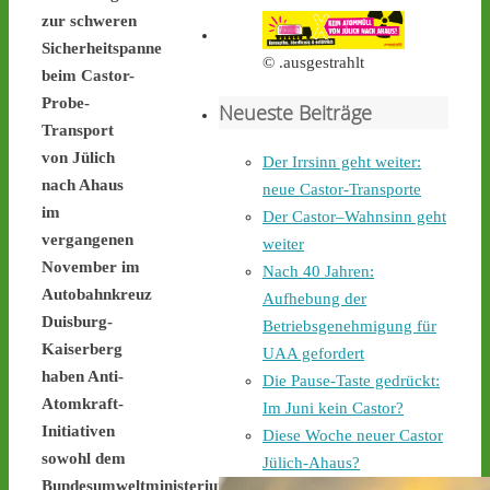
Castortransport mit 
zur schweren
Protest zu empfangen. - 
castor-stoppen.de/ticker/
Sicherheitspanne
© .ausgestrahlt
#atommüll
#castor
beim Castor-
Probe-
Neueste Beiträge
castor-stoppen.de
Transport
Ticker – Castor
von Jülich
Der Irrsinn geht weiter:
stoppen!
nach Ahaus
neue Castor-Transporte
2
4
im
Der Castor–Wahnsinn geht
vergangenen
weiter
November im
Nach 40 Jahren:
Autobahnkreuz
Aufhebung der
Castor stoppen!
Duisburg-
Betriebsgenehmigung für
@castorstoppen.bsky.social
Kaiserberg
⋅
3d
UAA gefordert
Gegen 0.35 Uhr erreicht 
haben Anti-
Die Pause-Taste gedrückt:
der Castor-Konvoi das 
Atomkraft-
Im Juni kein Castor?
Dreieck Bottrop und fährt 
Initiativen
Diese Woche neuer Castor
weiter auf die A31, den 
sowohl dem
letzten Autobahnabschnitt 
Jülich-Ahaus?
bis nach Ahaus - 
castor-
Bundesumweltministerium