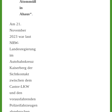
Atommüll
in
Ahaus“
.
Castor stoppen!
@castorstoppen.bsky.social
Am 21.
⋅
5d
November
22.20 Uhr - im Kreuz Holz 
2023 war laut
fährt der 
NRW-
Atommülltransport auf die 
A46 Richtung Neuss - 
Landesregierung
Ahaus: kleine 
im
Spontanmahnwache an 
Autobahnkreuz
der Transportstrecke - 
Kaiserberg der
castor-stoppen.de/ticker/
Sichtkontakt
#atommüll
#castor
zwischen dem
Castor-LKW
und den
vorausfahrenden
Polizeifahrzeugen
abgebrochen.