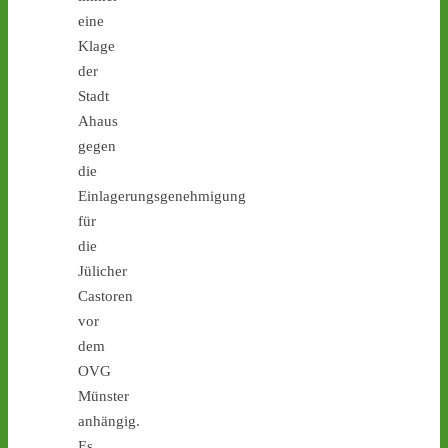
zurück zum Absender des 
eine
Mülls - wie geht es weiter? 
Klage
Mit einer 
#antiatom
 Demo 
der
in 
#Gronau
 am Sonntag! -  
Stadt
castor-stoppen.de/ticker/
#atommüll
#castor
Ahaus
gegen
die
Einlagerungsgenehmigung
für
die
Jülicher
Castoren
7
8
vor
dem
OVG
Münster
Castor stoppen!
anhängig.
@castorstoppen.bsky.social
Es
⋅
12d