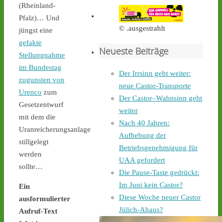
Castortransport mit 
(Rheinland-
Protest zu empfangen. - 
Pfalz)… Und
castor-stoppen.de/ticker/
© .ausgestrahlt
jüngst eine
#atommüll
#castor
gefakte
Neueste Beiträge
castor-stoppen.de
Stellungnahme
Ticker – Castor
im Bundestag
Der Irrsinn geht weiter:
stoppen!
zugunsten von
neue Castor-Transporte
Urenco
zum
2
4
Der Castor–Wahnsinn geht
Gesetzentwurf
weiter
mit dem die
Nach 40 Jahren:
Uranreicherungsanlage
Aufhebung der
Castor stoppen!
stillgelegt
Betriebsgenehmigung für
@castorstoppen.bsky.social
werden
⋅
1d
UAA gefordert
sollte…
Gegen 0.35 Uhr erreicht 
Die Pause-Taste gedrückt:
der Castor-Konvoi das 
Im Juni kein Castor?
Ein
Dreieck Bottrop und fährt 
Diese Woche neuer Castor
weiter auf die A31, den 
ausformulierter
letzten Autobahnabschnitt 
Jülich-Ahaus?
Aufruf-Text
bis nach Ahaus - 
castor-