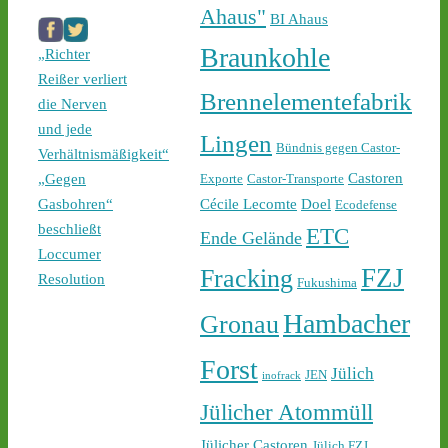
castor-stoppen.de/ticker/
Ahaus"
BI Ahaus
#atommüll
#castor
Braunkohle
„Richter
Reißer verliert
Brennelementefabrik
die Nerven
und jede
Lingen
Bündnis gegen Castor-
Verhältnismäßigkeit“
Castoren
„Gegen
Exporte
Castor-Transporte
Cécile Lecomte
Doel
Gasbohren“
Ecodefense
1
2
beschließt
ETC
Ende Gelände
Loccumer
FZJ
Fracking
Resolution
Fukushima
Castor stoppen!
Hambacher
Gronau
@castorstoppen.bsky.social
⋅
1d
Forst
22.45 Uhr - der 12. Castor 
Jülich
JEN
inofrack
aus Jülich mit Ziel Ahaus 
Jülicher Atommüll
rollt - Polizei baut 
offenbar sukzessive 
Jülicher Castoren
Jülich FZJ