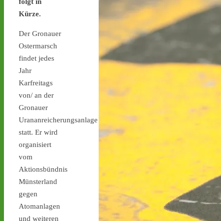
folgt in
stoppen.de/ticker/
Kürze.
#atommüll
#castor
Der Gronauer
castor-stoppen.de
Ostermarsch
Ticker – Castor
findet jedes
stoppen!
Jahr
Karfreitags
von/ an der
Gronauer
Urananreicherungsanlage
Castor stoppen!
statt. Er wird
@castorstoppen.bsky.social
⋅
1d
organisiert
Gegen 23.20 Uhr ist der 
vom
12. Castortransport im 
Aktionsbündnis
Kreuz Holz abgebogen 
Münsterland
Richtung Neuss auf die 
gegen
A46 - 
castor-
stoppen.de/ticker/#route
Atomanlagen
#atommüll
#castor
und weiteren