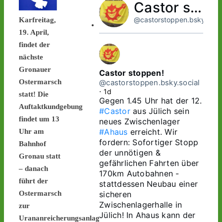
Castor stoppen!
@castorstoppen.bsky.socia
Karfreitag,
19. April,
findet der
nächste
Gronauer
Castor stoppen!
@castorstoppen.bsky.social
Ostermarsch
⋅
1d
statt! Die
Gegen 1.45 Uhr hat der 12. 
Auftaktkundgebung
#Castor
 aus Jülich sein 
findet um 13
neues Zwischenlager 
#Ahaus
 erreicht. Wir 
Uhr am
fordern: Sofortiger Stopp 
Bahnhof
der unnötigen & 
Gronau statt
gefährlichen Fahrten über 
– danach
170km Autobahnen - 
führt der
stattdessen Neubau einer 
sicheren 
Ostermarsch
Zwischenlagerhalle in 
zur
Jülich! In Ahaus kann der 
Urananreicherungsanlage.