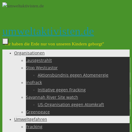
Zum
Inhalt
springen
umweltaktivisten.de
"Wir haben die Erde nur von unseren Kindern geborgt"
Organisationen
Zum
.ausgestrahlt
Inhalt
Stop Westcastor
springen
Aktionsbündnis gegen Atomenergie
inofrack
Initiative gegen Fracking
Savannah River Site watch
US-Organisation gegen Atomkraft
Greenpeace
Umweltgefahren
Fracking