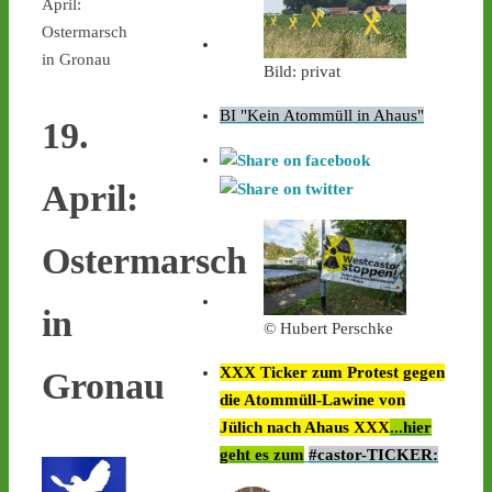
April:
Ostermarsch
in Gronau
Bild: privat
BI "Kein Atommüll in Ahaus"
19.
April:
Ostermarsch
in
© Hubert Perschke
XXX Ticker zum Protest gegen
Gronau
die Atommüll-Lawine von
Jülich nach Ahaus XXX
...hier
geht es zum
#castor-TICKER: