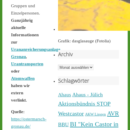
Gruppen und
castor-stoppen.de
Einzelpersonen.
Ticker – Castor
Ganzjährig
stoppen!
aktuelle
Informationen
Grafik: dasglasauge (Fotolia)
zur
Urananreicherungsanlage
Archiv
Gronau
,
Castor stoppen!
Urantransporten
@castorstoppen.bsky.social
Archiv
⋅
1d
oder
Während der 12. Castor 
Atomwaffen
Schlagwörter
nach 
#Ahaus
 nun rollt, 
haben wir
haben sich dort aus 
extern
Protest gegen die 
Ahaus - Jülich
Ahaus
unnötigen & gefährlichen 
verlinkt.
Aktionsbündnis STOP
Atommülltransporte über 
Quelle:
NRWs Autobahnen 
AVR
Westcastor
AKW Lingen
Menschen zu einer 
https://ostermarsch-
BI "Kein Castor in
BBU
Mahnwache versammelt - 
gronau.de/