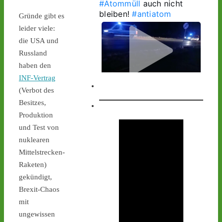
#Atommüll
 auch nicht 
bleiben! 
#antiatom
Gründe gibt es
leider viele:
die USA und
Russland
haben den
INF-Vertrag
1
1
(Verbot des
Besitzes,
Produktion
und Test von
Castor stoppen!
nuklearen
@castorstoppen.bsky.social
Mittelstrecken-
⋅
1d
1.20 Uhr - 
Raketen)
Begleithubschrauber 
gekündigt,
erreicht 
#Ahaus
 - der 12. 
Brexit-Chaos
Castorbehälter aus Jülich 
mit
befindet sich kurz vor 
ungewissen
seinem nächsten 