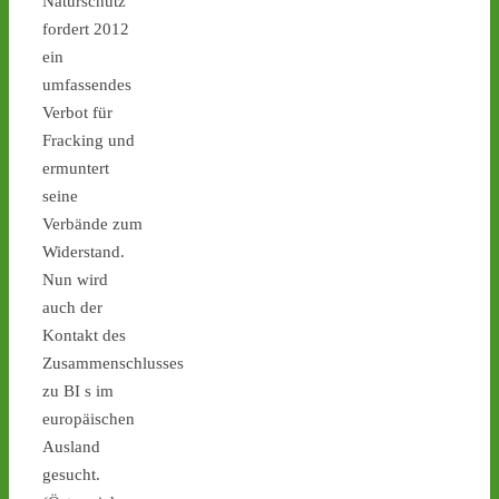
Naturschutz
1
2
fordert 2012
ein
umfassendes
Verbot für
Castor stoppen!
Fracking und
@castorstoppen.bsky.social
⋅
3d
ermuntert
Castortransport: Protest-
seine
Mahnwache in Jülich - 
Verbände zum
Abfahrt des Atommüll-
Widerstand.
LKW steht bevor - 
castor-
stoppen.de/ticker/
Nun wird
#atommüll
#castor
auch der
Kontakt des
Zusammenschlusses
zu BI s im
europäischen
Ausland
1
2
gesucht.