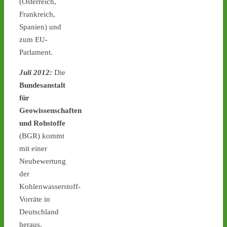
(Österreich,
Frankreich,
Spanien) und
Castor stoppen!
@castorstoppen.bsky.social
zum EU-
⋅
3d
Parlament.
Ein weiterer Hinweis, dass 
heute Nacht 
#Atommüll
Juli 2012:
Die
quer durch NRW 
Bundesanstalt
transportiert wird: Ein 
für
Polizeihubschrauber hat 
bereits die 
Geowissenschaften
Transportstrecke über der 
und Rohstoffe
A57 bis zum 
(BGR) kommt
Forschungszentrum Jülich 
mit einer
abgeflogen - 
castor-
Neubewertung
stoppen.de/ticker/
#castor
der
castor-stoppen.de
Kohlenwasserstoff-
Ticker – Castor
Vorräte in
stoppen!
Deutschland
heraus.
1
1