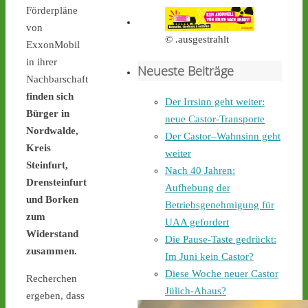
Castortransport mit 
Förderpläne
Protest zu empfangen. - 
von
castor-stoppen.de/ticker/
© .ausgestrahlt
#atommüll
#castor
ExxonMobil
in ihrer
Neueste Beiträge
castor-stoppen.de
Nachbarschaft
Ticker – Castor
finden sich
Der Irrsinn geht weiter:
stoppen!
Bürger in
neue Castor-Transporte
2
4
Nordwalde,
Der Castor–Wahnsinn geht
Kreis
weiter
Steinfurt,
Nach 40 Jahren:
Drensteinfurt
Aufhebung der
Castor stoppen!
und
Borken
Betriebsgenehmigung für
@castorstoppen.bsky.social
zum
⋅
2d
UAA gefordert
Gegen 0.35 Uhr erreicht 
Widerstand
Die Pause-Taste gedrückt:
der Castor-Konvoi das 
zusammen.
Im Juni kein Castor?
Dreieck Bottrop und fährt 
Diese Woche neuer Castor
weiter auf die A31, den 
Recherchen
letzten Autobahnabschnitt 
Jülich-Ahaus?
ergeben, dass
bis nach Ahaus - 
castor-