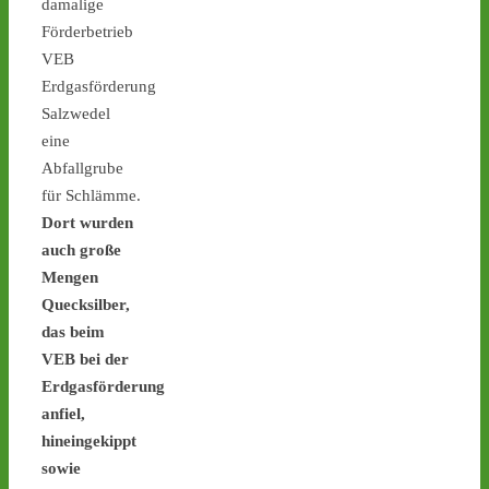
damalige
Förderbetrieb
VEB
Erdgasförderung
1
9
6
Salzwedel
eine
Abfallgrube
für Schlämme.
Castor stoppen!
@castorstoppen.bsky.social
Dort
wurden
⋅
4d
auch große
Weitere 
Mengen
Atommülltransport über 
Quecksilber,
NRWs Autobahnen heute 
Abend: Mahnwache in 
das beim
Jülich ab 20.00 Uhr - 
VEB bei der
castor-stoppen.de/ticker/
Erdgasförderung
#atommüll
#castor
anfiel,
hineingekippt
sowie