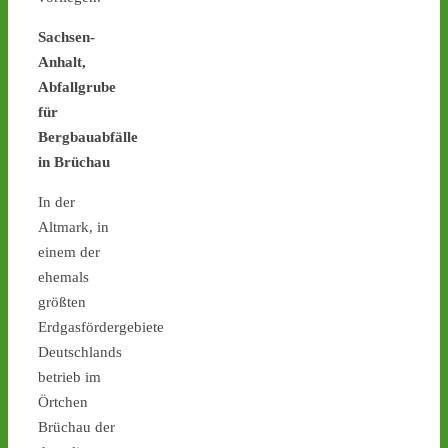
der Castortransporte enorm
Sachsen-
zusammen / Sicherheit wird
Geld- und Zeitd
Anhalt,
Abfallgrube
1
1
für
Bergbauabfälle
in Brüchau
Castor stoppen!
In der
@castorstoppen.bsky.social
Altmark, in
⋅
4d
Atommülltransport in 
einem der
Jülich offenbar startklar - 
ehemals
Abfahrt mit Ziel 
#Ahaus
größten
heute Abend gegen 22 
Erdgasfördergebiete
Uhr - www.castor-
Deutschlands
stoppen.de/ticker 
#castor
#atommüll
betrieb im
Örtchen
Brüchau der