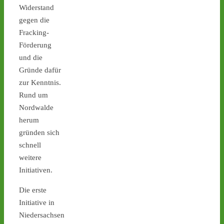
Widerstand
#atommüll
#castor
gegen die
castor-stoppen.de
Fracking-
Ticker – Castor
Förderung
stoppen!
und die
1
1
Gründe dafür
zur Kenntnis.
Rund um
Nordwalde
Castor stoppen!
herum
@castorstoppen.bsky.social
gründen sich
⋅
2d
Blockade der 
schnell
Castortransportstrecke in 
weitere
Jülich - Aktivist sitzt auf 
Initiativen.
der Straße - 
castor-
stoppen.de/ticker/
Die erste
#atommüll
#castor
Initiative in
Niedersachsen
castor-stoppen.de