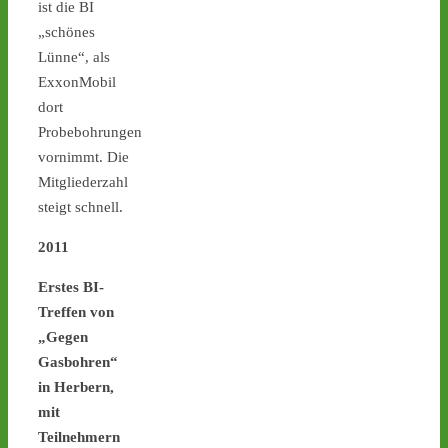
ist die BI
Ticker – Castor
stoppen!
„schönes
Lünne“, als
3
3
ExxonMobil
dort
Probebohrungen
vornimmt. Die
Castor stoppen!
Mitgliederzahl
@castorstoppen.bsky.social
⋅
2d
steigt schnell.
Gegen 23.00 Uhr ist mit 
der Abfahrt des 12. 
2011
Castortransports von 
Jülich nach 
#Ahaus
 zu 
Er
stes BI-
rechnen - aktuell weiterer 
Treffen von
Hubschrauber-Kontrollflug 
„Gegen
über der Transportstrecke 
Gasbohren“
- 
castor-
stoppen.de/ticker/
in Herbern,
#atommüll
#castor
mit
Teilnehmern