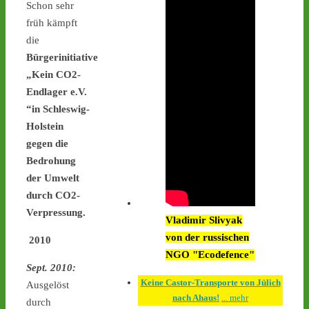
Schon sehr
Interimsziel, der 
Zwischenlagerhalle Ahaus 
früh kämpft
- 
castor-
die
stoppen.de/ticker/#route
Bürgerinitiative
#atommüll
#castor
„Kein CO2-
castor-stoppen.de
Endlager e.V.
Ticker – Castor
“in Schleswig-
stoppen!
Holstein
gegen die
1
1
Bedrohung
der Umwelt
durch CO2-
Verpressung.
Castor stoppen!
Vladimir Slivyak
@castorstoppen.bsky.social
von der russischen
2010
⋅
2d
An der Mahnwache in 
NGO "Ecodefence"
#Ahaus
 harren weiterhin 
Sept. 2010:
30 Aktivist:innen aus, um 
Keine Castor-Transporte von Jülich
Ausgelöst
den zwölften 
nach Ahaus!
... mehr
durch