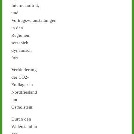
Ticker – Castor
Internetauftritt,
stoppen!
und
1
1
Vortragsveranstaltungen
in den
Regionen,
setzt sich
Castor stoppen!
dynamisch
@castorstoppen.bsky.social
⋅
3d
fort.
0.20 Uhr - Hubschrauber 
erreicht Ahaus, der 11. von 
Verhinderung
152 Castoren befindet 
der CO2-
sich kurz vor seinem 
Endlager in
nächsten Zwischenlager-
Nordfriesland
Ziel. - 
castor-
und
stoppen.de/ticker/
#atommüll
#castor
Ostholstein.
castor-stoppen.de
Durch den
Ticker – Castor
Widerstand in
stoppen!