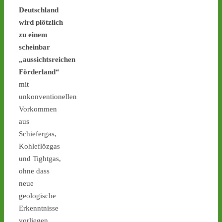
Deutschland
wird plötzlich
zu einem
Castor stoppen!
scheinbar
@castorstoppen.bsky.social
⋅
4d
„aussichtsreichen
Deutliche Einsparungen bei 
Förderland“
Sicherheitsmaßnahmen: "Was be
mit
diesen Atommülltransporten 
passiert, ist skandalös“ - 
unkonventionellen
Vorkommen
www.ausgestrahlt.de/presse/ueb
aus
#atommüll
#castor
Schiefergas,
Kohleflözgas
www.ausgestrahlt.de
Atommülltransporte Jülich-
und Tightgas,
Ahaus: Unverantwortliche
ohne dass
Kürzungen im Bereich
neue
Sicherheit
geologische
Kleine Landtagsanfrage deckt
Erkenntnisse
Sicherheitsskandal auf / NRW
Innenministerium streicht Sch
vorliegen.