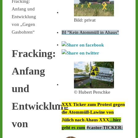
Fracking:
Anfang und
Entwicklung
Bild: privat
von „Gegen
Gasbohren“
BI "Kein Atommüll in Ahaus"
Fracking:
Anfang
und
© Hubert Perschke
Entwicklung
XXX Ticker zum Protest gegen
die Atommüll-Lawine von
Jülich nach Ahaus XXX
...hier
von
geht es zum
#castor-TICKER: