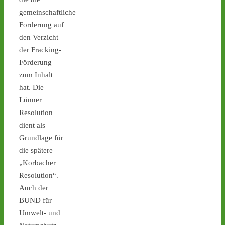
gemeinschaftliche
1
2
4
Forderung auf
den Verzicht
der Fracking-
Förderung
Castor stoppen!
zum Inhalt
@castorstoppen.bsky.social
hat. Die
⋅
3d
Castor No. 11 rollt: Um 
Lünner
21.45 Uhr ist der elfte von 
Resolution
152 Behältern in Jülich auf 
dient als
die 170km 
Grundlage für
Autobahnstrecke nach 
die spätere
Ahaus gestartet - 
castor-
stoppen.de/ticker/
„Korbacher
#atommüll
#castor
Resolution“.
Auch der
castor-stoppen.de
BUND für
Ticker – Castor
Umwelt- und
stoppen!