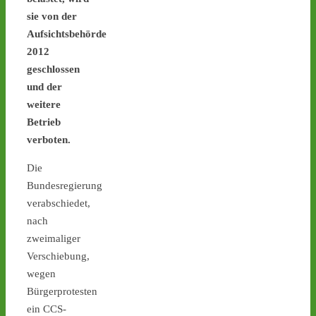
geplant - 
castor-
sie von der
stoppen.de/ticker/
Aufsichtsbehörde
#atommüll
#castor
2012
geschlossen
und der
weitere
Betrieb
verboten.
Die
Bundesregierung
verabschiedet,
nach
1
3
4
zweimaliger
Verschiebung,
wegen
Bürgerprotesten
Castor stoppen!
@castorstoppen.bsky.social
ein CCS-