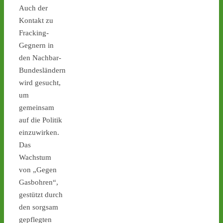
stoppen!
Auch der
Kontakt zu
1
1
Fracking-
Gegnern in
den Nachbar-
Castor stoppen!
Bundesländern
@castorstoppen.bsky.social
wird gesucht,
⋅
3d
um
Gegen 0.45 Uhr erreicht 
Behälter 11 von 152 das 
gemeinsam
Zwischenlager 
#Ahaus
. 
auf die Politik
Schon heute Abend soll 
einzuwirken.
der Behälter No. 12 rollen 
Das
- angekündigt sind 
Wachstum
Protest-Mahnwachen in 
von „Gegen
Jülich und Ahaus - 
castor-
stoppen.de/ticker/
Gasbohren“,
#atommüll
#castor
gestützt durch
den sorgsam
castor-stoppen.de
gepflegten