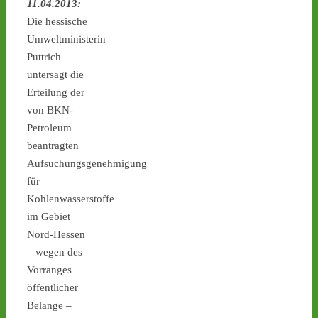
11.04.2013:
Transportstrecke weiter 
Die hessische
auf die A31, dem letzten 
Umweltministerin
Autobahnabschnitt bis 
nach Ahaus. - 
castor-
Puttrich
stoppen.de/ticker/
untersagt die
#atommüll
#castor
Erteilung der
von BKN-
castor-stoppen.de
Petroleum
Ticker – Castor
stoppen!
beantragten
Aufsuchungsgenehmigung
2
2
für
Kohlenwasserstoffe
im Gebiet
Nord-Hessen
Castor stoppen!
– wegen des
@castorstoppen.bsky.social
⋅
15d
Vorranges
Gegen 23.00 Uhr hat der 
öffentlicher
Castor-Konvoi das Kreuz 
Belange –
Kamp-Lintfort erreicht und 