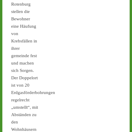
Rotenburg
Diese Woche (27.7.-31.7.) 
finden keine Atommüll-
stellen die
Transporte von Jülich 
Bewohner
nach Ahaus statt - 
castor-
eine Häufung
stoppen.de/ticker/
von
#atommüll
#castor
Krebsfällen in
castor-stoppen.de
ihrer
Ticker – Castor
gemeinde fest
stoppen!
und machen
sich Sorgen.
3
4
Der Doppelort
ist von 20
Erdgasförderbohrungen
Castor stoppen!
regelrecht
@castorstoppen.bsky.social
„umstellt“, mit
⋅
14d
Abständen zu
Wann rollt der nächste 
den
Castor? Das ist aktuell 
unklar. - Montag: 
Wohnhäusern