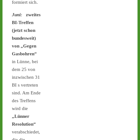
formiert sich.
Juni:
zweites
BI-Treffen
Castor stoppen!
@castorstoppen.bsky.social
(jetzt schon
⋅
3d
bundesweit)
22.20 Uhr - im Kreuz Holz 
von „Gegen
fährt der 
Gasbohren“
Atommülltransport auf die 
A46 Richtung Neuss - 
in Lünne, bei
Ahaus: kleine 
dem 25 von
Spontanmahnwache an 
inzwischen 31
der Transportstrecke - 
BI s vertreten
castor-stoppen.de/ticker/
sind. Am Ende
#atommüll
#castor
des Treffens
wird die
„Lünner
Resolution“
verabschiedet,
die die