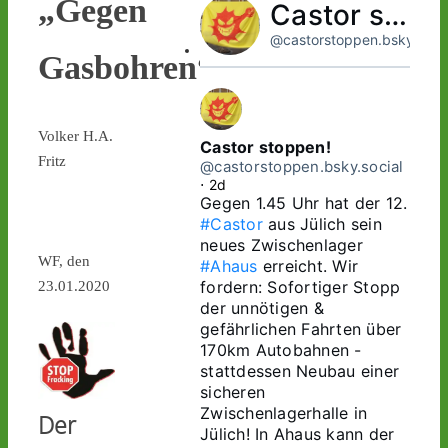
„Gegen
Castor stoppen!
@castorstoppen.bsky.socia
Gasbohren“
Volker H.A.
Castor stoppen!
Fritz
@castorstoppen.bsky.social
⋅
2d
Gegen 1.45 Uhr hat der 12. 
#Castor
 aus Jülich sein 
neues Zwischenlager 
WF, den
#Ahaus
 erreicht. Wir 
fordern: Sofortiger Stopp 
23.01.2020
der unnötigen & 
gefährlichen Fahrten über 
170km Autobahnen - 
stattdessen Neubau einer 
sicheren 
Zwischenlagerhalle in 
Der
Jülich! In Ahaus kann der 