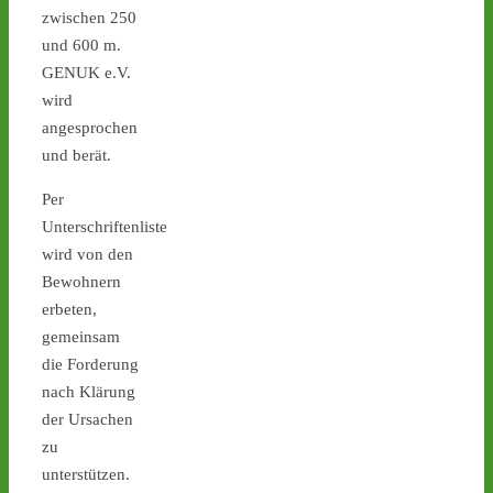
Mahnwache in Lingen 
zwischen 250
gegen russische 
und 600 m.
Einstiegspläne in 
GENUK e.V.
Brennelementefabrik - 
wird
castor-stoppen.de/ticker/
#atommüll
#castor
#lingen
angesprochen
und berät.
castor-stoppen.de
Ticker – Castor
Per
stoppen!
Unterschriftenliste
wird von den
2
1
Bewohnern
erbeten,
gemeinsam
Castor stoppen!
die Forderung
@castorstoppen.bsky.social
nach Klärung
⋅
15d
der Ursachen
0.35 Uhr - der 
zu
Atommülltransport No. 10 
erreicht mit einem Tag 
unterstützen.