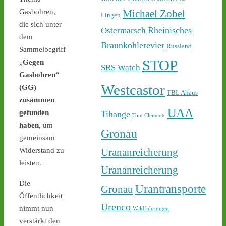
Sicherheit ab - 
castor-
stoppen.de/ticker/
Michael Zobel
Gasbohren,
Lingen
#atommüll
#castor
die sich unter
Rheinisches
Ostermarsch
dem
castor-stoppen.de
Braunkohlerevier
Russland
Sammelbegriff
Ticker – Castor
STOP
„
Gegen
stoppen!
SRS Watch
Gasbohren“
1
1
Westcastor
(GG)
TBL Ahaus
zusammen
UAA
gefunden
Tihange
Tom Clements
haben,
um
Gronau
Castor stoppen!
gemeinsam
@castorstoppen.bsky.social
Urananreicherung
Widerstand zu
⋅
2d
22.30 Uhr - die Polizei hat 
leisten.
Urananreicherung
den Aktivisten auf der 
Castortransportstrecke 
Die
Urantransporte
Gronau
von der Straße getragen - 
Öffentlichkeit
der Atommülltransport 
Urenco
nimmt nun
Waldführungen
wird in Kürze starten - 
verstärkt den
castor-stoppen.de/ticker/