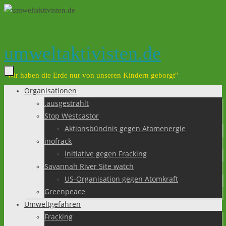
Zum
Inhalt
springen
umweltaktivisten.de
"Wir haben die Erde nur von unseren Kindern geborgt"
Organisationen
Zum
.ausgestrahlt
Inhalt
Stop Westcastor
springen
Aktionsbündnis gegen Atomenergie
inofrack
Initiative gegen Fracking
Savannah River Site watch
US-Organisation gegen Atomkraft
Greenpeace
Umweltgefahren
Fracking