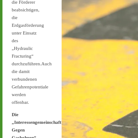
die Förderer
stoppen.de/ticker/
beabsichtigen,
#atommüll
#castor
die
castor-stoppen.de
Erdgasförderung
Ticker – Castor
unter Einsatz
stoppen!
des
„Hydraulic
Fracturing“
durchzuführen.Auch
die damit
Castor stoppen!
verbundenen
@castorstoppen.bsky.social
Gefahrenpotentiale
⋅
2d
werden
Gegen 23.20 Uhr ist der 
12. Castortransport im 
offenbar.
Kreuz Holz abgebogen 
Die
Richtung Neuss auf die 
A46 - 
castor-
„Interessengemeinschaft
stoppen.de/ticker/#route
Gegen
#atommüll
#castor
Gasbohren“