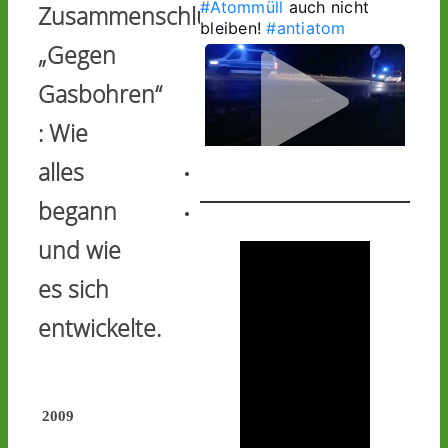
#Atommüll
 auch nicht 
Zusammenschluss
bleiben! 
#antiatom
„Gegen
Gasbohren“
: Wie
alles
1
1
begann
und wie
Castor stoppen!
es sich
@castorstoppen.bsky.social
⋅
2d
entwickelte.
1.20 Uhr - 
Begleithubschrauber 
erreicht 
#Ahaus
 - der 12. 
Castorbehälter aus Jülich 
befindet sich kurz vor 
2009
seinem nächsten 