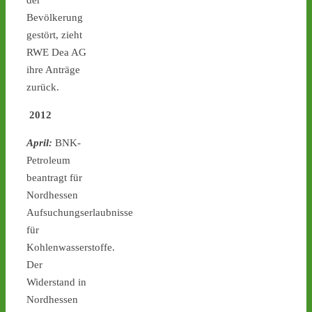
der
Bevölkerung
gestört, zieht
RWE Dea AG
ihre Anträge
Castor stoppen!
zurück.
@castorstoppen.bsky.social
⋅
3d
2012
Gegen 23.30 Uhr hat der 
Atommüll-Konvoi das 
April:
BNK-
Dreieck Bottrop erreicht 
Petroleum
und fährt auf die A31 
beantragt für
Richtung Ahaus - 
castor-
Nordhessen
stoppen.de/ticker/
Aufsuchungserlaubnisse
#atommüll
#castor
für
castor-stoppen.de
Kohlenwasserstoffe.
Ticker – Castor
Der
stoppen!
Widerstand in
Nordhessen