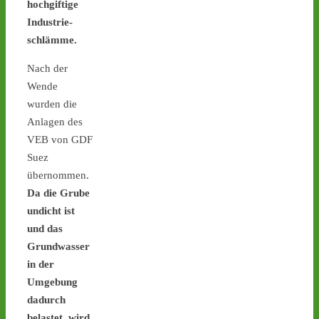
hochgiftige
Industrie-
schlämme.
Nach der
Wende
wurden die
Anlagen des
VEB von GDF
3
3
Suez
übernommen.
Da die Grube
undicht ist
Castor stoppen!
und das
@castorstoppen.bsky.social
⋅
6d
Grundwasser
Proteste gegen die 
in der
Atommüll-Verlagerung aus 
Umgebung
Jülich durch NRW gehen 
dadurch
weiter: Mahnwache am 
Mittwoch (5.8.) in Ahaus 
belastet, wird