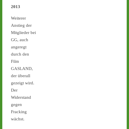
Verspätung sein neues 
Interimslager, Ahaus - 
2013
castor-stoppen.de/ticker/
Weiterer
#atommüll
#castor
Anstieg der
castor-stoppen.de
Mitglieder bei
Ticker – Castor
GG, auch
stoppen!
angeregt
2
3
durch den
Film
GASLAND,
der überall
Castor stoppen!
gezeigt wird.
@castorstoppen.bsky.social
Der
⋅
15d
In Begleitung eines 
Widerstand
vorausfliegenden 
gegen
Helikopters erreicht der 
Fracking
Castor-Konvoi gegen 
wächst.
23.45 Uhr das Dreieck 
Bottrop. Dort führt die 