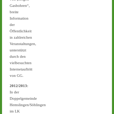
zurück zum Absender des 
Gasbohren“,
Mülls - wie geht es weiter? 
breite
Mit einer 
#antiatom
 Demo 
Information
in 
#Gronau
 am Sonntag! -  
der
castor-stoppen.de/ticker/
#atommüll
#castor
Öffentlichkeit
in zahlreichen
Veranstaltungen,
unterstützt
durch den
vielbesuchten
Internetauftritt
von GG.
7
8
2012/2013:
In der
Doppelgemeinde
Castor stoppen!
Hemslingen/Söhlingen
@castorstoppen.bsky.social
im LK
⋅
10d