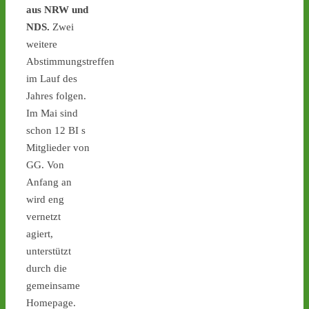
aus NRW und
NDS.
Zwei
weitere
1
1
Abstimmungstreffen
im Lauf des
Jahres folgen.
Im Mai sind
Castor stoppen!
@castorstoppen.bsky.social
schon 12 BI s
⋅
2d
Mitglieder von
Castor-Alarm Tag X 12 ist 
GG. Von
heute: Hubschrauber-
Anfang an
Kontrollflug über der 
Transportstrecke hat 
wird eng
gegen 19.00 Uhr 
vernetzt
begonnen - 
castor-
agiert,
stoppen.de/ticker/
unterstützt
#atommüll
#castor
durch die
castor-stoppen.de
gemeinsame
Ticker – Castor
Homepage.