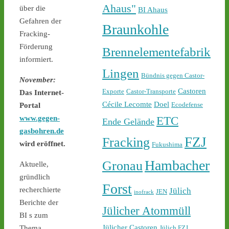
castor-stoppen.de/ticker/
Ahaus"
über die
BI Ahaus
#atommüll
#castor
Gefahren der
Braunkohle
Fracking-
Förderung
Brennelementefabrik
informiert.
Lingen
Bündnis gegen Castor-
November:
Castoren
Exporte
Castor-Transporte
Das Internet-
Cécile Lecomte
Doel
Ecodefense
Portal
1
2
ETC
www.gegen-
Ende Gelände
gasbohren.de
FZJ
Fracking
wird eröffnet.
Fukushima
Castor stoppen!
Hambacher
Gronau
Aktuelle,
@castorstoppen.bsky.social
gründlich
⋅
2d
Forst
22.45 Uhr - der 12. Castor 
recherchierte
Jülich
JEN
inofrack
aus Jülich mit Ziel Ahaus 
Berichte der
Jülicher Atommüll
rollt - Polizei baut 
BI s zum
offenbar sukzessive 
Jülicher Castoren
Jülich FZJ
Thema