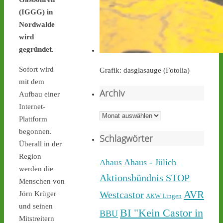
(IGGG) in
castor-stoppen.de
Nordwalde
Ticker – Castor
stoppen!
wird
gegründet.
Sofort wird
Grafik: dasglasauge (Fotolia)
mit dem
Archiv
Aufbau einer
Castor stoppen!
Internet-
@castorstoppen.bsky.social
Archiv
Plattform
⋅
2d
Während der 12. Castor 
begonnen.
Schlagwörter
nach 
#Ahaus
 nun rollt, 
Überall in der
haben sich dort aus 
Region
Protest gegen die 
Ahaus - Jülich
Ahaus
werden die
unnötigen & gefährlichen 
Aktionsbündnis STOP
Menschen von
Atommülltransporte über 
NRWs Autobahnen 
AVR
Westcastor
Jörn Krüger
AKW Lingen
Menschen zu einer 
und seinen
BI "Kein Castor in
BBU
Mahnwache versammelt - 
Mitstreitern