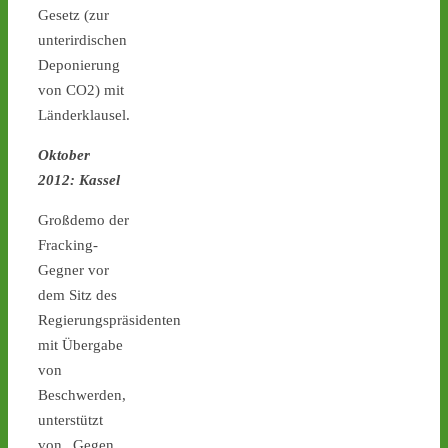
⋅
9d
Gesetz (zur
Tag X 11 & 12: Kommende 
unterirdischen
Woche wieder zwei 
Atommüll-Transporte von 
Deponierung
Jülich nach 
#Ahaus
 - 
von CO2) mit
castor-stoppen.de/ticker/
Länderklausel.
#atommüll
#castor
Oktober
castor-stoppen.de
2012: Kassel
Ticker – Castor
stoppen!
Großdemo der
Fracking-
2
3
Gegner vor
dem Sitz des
Regierungspräsidenten
Castor stoppen!
mit Übergabe
@castorstoppen.bsky.social
von
⋅
10d
Beschwerden,
Atommülltransporte Jülich 
unterstützt
- 
#Ahaus
: letzte Nacht 
fuhr der Spezial-LKW 
von „Gegen