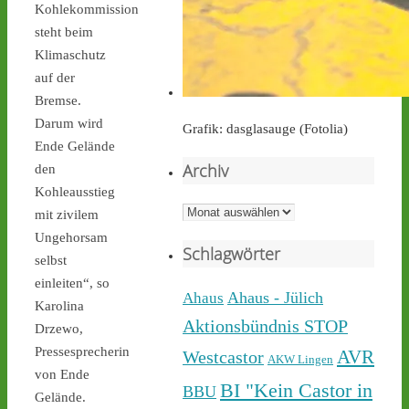
Kohlekommission
castor-stoppen.de
steht beim
Ticker – Castor
Klimaschutz
stoppen!
auf der
Bremse.
Darum wird
Grafik: dasglasauge (Fotolia)
Ende Gelände
Archiv
den
Castor stoppen!
Kohleausstieg
@castorstoppen.bsky.social
Archiv
mit zivilem
⋅
1d
Ungehorsam
Während der 12. Castor 
Schlagwörter
nach 
#Ahaus
 nun rollt, 
selbst
haben sich dort aus 
einleiten“, so
Protest gegen die 
Ahaus - Jülich
Ahaus
Karolina
unnötigen & gefährlichen 
Aktionsbündnis STOP
Drzewo,
Atommülltransporte über 
Pressesprecherin
NRWs Autobahnen 
AVR
Westcastor
AKW Lingen
Menschen zu einer 
von Ende
BI "Kein Castor in
BBU
Mahnwache versammelt - 
Gelände.