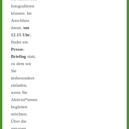
#atommüll
#castor
fotografieren
können. Im
castor-stoppen.de
Anschluss
Ticker – Castor
daran,
um
stoppen!
12.15 Uhr
,
1
1
findet ein
Presse-
Briefing
statt,
zu dem wir
Castor stoppen!
Sie
@castorstoppen.bsky.social
insbesondere
⋅
2d
Blockade der 
einladen,
Castortransportstrecke in 
wenn Sie
Jülich - Aktivist sitzt auf 
Aktivist*innen
der Straße - 
castor-
begleiten
stoppen.de/ticker/
#atommüll
#castor
möchten.
Über die
castor-stoppen.de
genauen