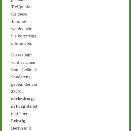
Ticker – Castor
Treffpunkte
stoppen!
für diese
3
3
Termine
werden wir
Sie kurzfristig
informieren.
Castor stoppen!
@castorstoppen.bsky.social
Dieses Jahr
⋅
2d
wird es einen
Gegen 23.00 Uhr ist mit 
Ende Gelände
der Abfahrt des 12. 
Castortransports von 
Sonderzug
Jülich nach 
#Ahaus
 zu 
geben, der am
rechnen - aktuell weiterer 
25.10.
Hubschrauber-Kontrollflug 
nachmittags
über der Transportstrecke 
in Prag
startet
- 
castor-
stoppen.de/ticker/
und über
#atommüll
#castor
Leipzig
,
Berlin
und