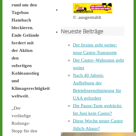
Castortransport mit 
rund um den
Protest zu empfangen. - 
Tagebau
castor-stoppen.de/ticker/
© .ausgestrahlt
#atommüll
#castor
Hambach
blockieren.
Neueste Beiträge
castor-stoppen.de
Ende Gelände
Ticker – Castor
fordert mit
Der Irrsinn geht weiter:
stoppen!
der Aktion
neue Castor-Transporte
2
4
den
Der Castor–Wahnsinn geht
sofortigen
weiter
Kohleausstieg
Nach 40 Jahren:
und
Aufhebung der
Castor stoppen!
Klimagerechtigkeit
Betriebsgenehmigung für
@castorstoppen.bsky.social
weltweit.
⋅
1d
UAA gefordert
Gegen 0.35 Uhr erreicht 
Die Pause-Taste gedrückt:
„Der
der Castor-Konvoi das 
Im Juni kein Castor?
Dreieck Bottrop und fährt 
vorläufige
Diese Woche neuer Castor
weiter auf die A31, den 
Rodungs-
letzten Autobahnabschnitt 
Jülich-Ahaus?
Stopp für den
bis nach Ahaus - 
castor-