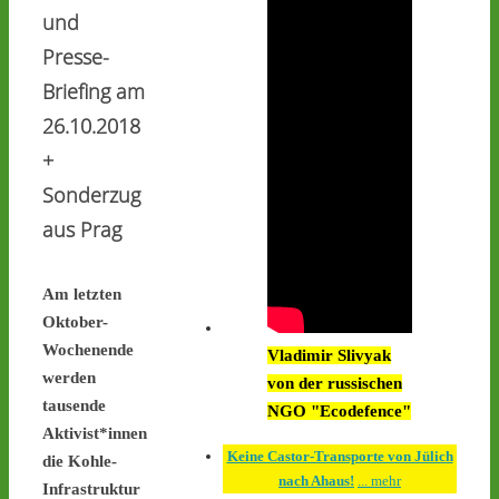
Interimsziel, der 
und
Zwischenlagerhalle Ahaus 
Presse-
- 
castor-
stoppen.de/ticker/#route
Briefing am
#atommüll
#castor
26.10.2018
castor-stoppen.de
+
Ticker – Castor
Sonderzug
stoppen!
aus Prag
1
1
Am letzten
Oktober-
Castor stoppen!
Wochenende
Vladimir Slivyak
@castorstoppen.bsky.social
werden
von der russischen
⋅
1d
tausende
An der Mahnwache in 
NGO "Ecodefence"
#Ahaus
 harren weiterhin 
Aktivist*innen
30 Aktivist:innen aus, um 
Keine Castor-Transporte von Jülich
die Kohle-
den zwölften 
nach Ahaus!
... mehr
Infrastruktur