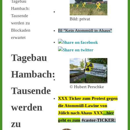
Tagebau
Hambach:
Tausende
Bild: privat
werden zu
Blockaden
BI "Kein Atommüll in Ahaus"
erwartet
Tagebau
Hambach:
© Hubert Perschke
Tausende
XXX Ticker zum Protest gegen
werden
die Atommüll-Lawine von
Jülich nach Ahaus XXX
...hier
geht es zum
#castor-TICKER:
zu