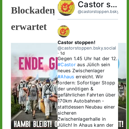
Castor stoppen!
Blockaden
@castorstoppen.bsky.socia
erwartet
Castor stoppen!
@castorstoppen.bsky.social
⋅
1d
Gegen 1.45 Uhr hat der 12. 
#Castor
 aus Jülich sein 
neues Zwischenlager 
#Ahaus
 erreicht. Wir 
fordern: Sofortiger Stopp 
der unnötigen & 
gefährlichen Fahrten über 
170km Autobahnen - 
stattdessen Neubau einer 
sicheren 
Zwischenlagerhalle in 
Jülich! In Ahaus kann der 