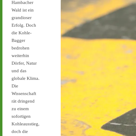
Hambacher
stoppen.de/ticker/
Wald ist ein
#atommüll
#castor
grandioser
castor-stoppen.de
Erfolg. Doch
Ticker – Castor
die Kohle-
stoppen!
Bagger
bedrohen
weiterhin
Dörfer, Natur
und das
Castor stoppen!
globale Klima.
@castorstoppen.bsky.social
Die
⋅
1d
Wissenschaft
Gegen 23.20 Uhr ist der 
12. Castortransport im 
rät dringend
Kreuz Holz abgebogen 
zu einem
Richtung Neuss auf die 
sofortigen
A46 - 
castor-
Kohleausstieg,
stoppen.de/ticker/#route
doch die
#atommüll
#castor