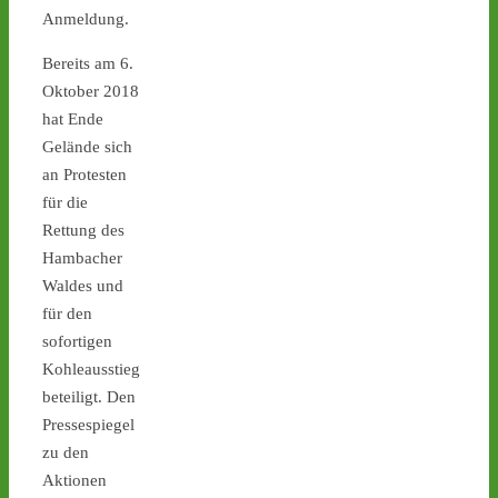
stoppen!
Anmeldung.
1
1
Bereits am 6.
Oktober 2018
hat Ende
Gelände sich
Castor stoppen!
an Protesten
@castorstoppen.bsky.social
⋅
2d
für die
Gegen 0.45 Uhr erreicht 
Rettung des
Behälter 11 von 152 das 
Hambacher
Zwischenlager 
#Ahaus
. 
Waldes und
Schon heute Abend soll 
der Behälter No. 12 rollen 
für den
- angekündigt sind 
sofortigen
Protest-Mahnwachen in 
Kohleausstieg
Jülich und Ahaus - 
castor-
beteiligt. Den
stoppen.de/ticker/
Pressespiegel
#atommüll
#castor
zu den
castor-stoppen.de
Aktionen