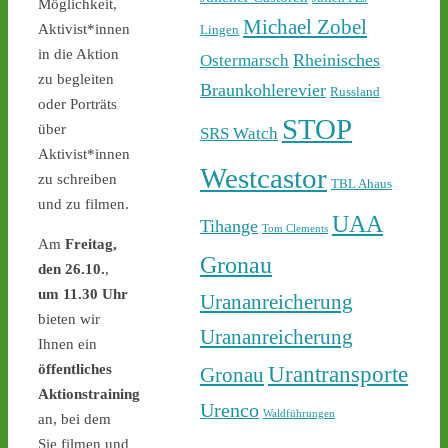
Sicherheit ab - 
castor-
Möglichkeit,
stoppen.de/ticker/
Michael Zobel
Aktivist*innen
Lingen
#atommüll
#castor
in die Aktion
Rheinisches
Ostermarsch
zu begleiten
castor-stoppen.de
Braunkohlerevier
Russland
oder Porträts
Ticker – Castor
STOP
stoppen!
über
SRS Watch
Aktivist*innen
1
1
Westcastor
zu schreiben
TBL Ahaus
und zu filmen.
UAA
Tihange
Tom Clements
Am
Freitag,
Gronau
Castor stoppen!
den 26.10.
,
@castorstoppen.bsky.social
um 11.30 Uhr
Urananreicherung
⋅
2d
22.30 Uhr - die Polizei hat 
bieten wir
Urananreicherung
den Aktivisten auf der 
Ihnen ein
Castortransportstrecke 
öffentliches
Urantransporte
Gronau
von der Straße getragen - 
Aktionstraining
der Atommülltransport 
Urenco
Waldführungen
an, bei dem
wird in Kürze starten - 
castor-stoppen.de/ticker/
Sie filmen und