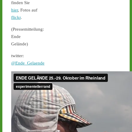
Ticker – Castor
finden Sie
stoppen!
hier
, Fotos auf
1
1
flickr
.
(Pressemitteilung:
Ende
Gelände)
Castor stoppen!
@castorstoppen.bsky.social
twitter:
⋅
2d
0.20 Uhr - Hubschrauber 
@Ende_Gelaende
erreicht Ahaus, der 11. von 
152 Castoren befindet 
sich kurz vor seinem 
nächsten Zwischenlager-
Ziel. - 
castor-
stoppen.de/ticker/
#atommüll
#castor
castor-stoppen.de
Ticker – Castor
stoppen!