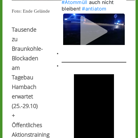
#Atommüll
 auch nicht 
bleiben! 
#antiatom
Foto: Ende Gelände
Tausende
zu
Braunkohle-
1
1
Blockaden
am
Tagebau
Castor stoppen!
Hambach
@castorstoppen.bsky.social
erwartet
⋅
1d
1.20 Uhr - 
(25.-29.10)
Begleithubschrauber 
+
erreicht 
#Ahaus
 - der 12. 
Castorbehälter aus Jülich 
Öffentliches
befindet sich kurz vor 
Aktionstraining
seinem nächsten 