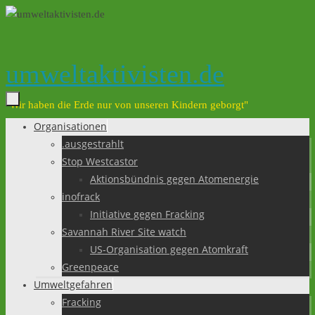
Zum
Inhalt
springen
umweltaktivisten.de
"Wir haben die Erde nur von unseren Kindern geborgt"
Organisationen
Zum
.ausgestrahlt
Inhalt
Stop Westcastor
springen
Aktionsbündnis gegen Atomenergie
inofrack
Initiative gegen Fracking
Savannah River Site watch
US-Organisation gegen Atomkraft
Greenpeace
Umweltgefahren
Fracking