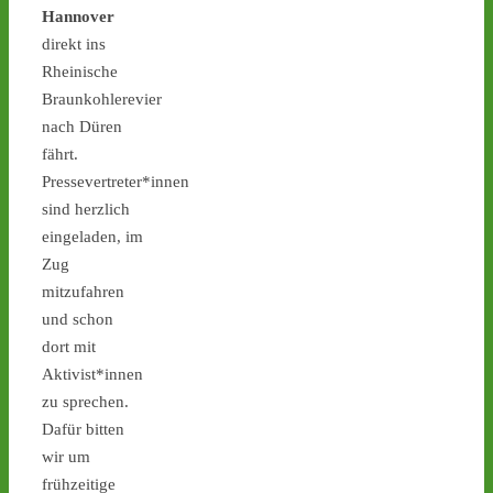
Hannover
direkt ins
Rheinische
1
1
Braunkohlerevier
nach Düren
fährt.
Pressevertreter*innen
Castor stoppen!
@castorstoppen.bsky.social
sind herzlich
⋅
2d
eingeladen, im
Castor-Alarm Tag X 12 ist 
Zug
heute: Hubschrauber-
Kontrollflug über der 
mitzufahren
Transportstrecke hat 
und schon
gegen 19.00 Uhr 
dort mit
begonnen - 
castor-
Aktivist*innen
stoppen.de/ticker/
zu sprechen.
#atommüll
#castor
Dafür bitten
castor-stoppen.de
wir um
Ticker – Castor
frühzeitige