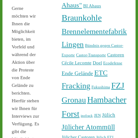
castor-stoppen.de/ticker/
Ahaus"
BI Ahaus
#atommüll
#castor
Gerne
Braunkohle
möchten wir
Ihnen die
Brennelementefabrik
Möglichkeit
bieten, im
Lingen
Bündnis gegen Castor-
Vorfeld und
während der
Castoren
Exporte
Castor-Transporte
Aktion über
Cécile Lecomte
Doel
Ecodefense
1
2
die Proteste
ETC
Ende Gelände
von Ende
FZJ
Fracking
Gelände zu
Fukushima
berichten.
Castor stoppen!
Hambacher
Gronau
Hierfür stehen
@castorstoppen.bsky.social
⋅
1d
wir Ihnen für
Forst
22.45 Uhr - der 12. Castor 
Jülich
JEN
Interviews zur
inofrack
aus Jülich mit Ziel Ahaus 
Verfügung. Es
Jülicher Atommüll
rollt - Polizei baut 
gibt die
offenbar sukzessive 
Jülicher Castoren
Jülich FZJ