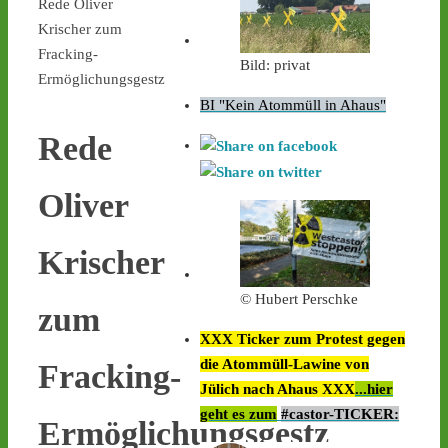
Rede Oliver
Krischer zum
Fracking-
Bild: privat
Ermöglichungsgestz
BI "Kein Atommüll in Ahaus"
Rede
Oliver
Krischer
© Hubert Perschke
zum
XXX Ticker zum Protest gegen
die Atommüll-Lawine von
Fracking-
Jülich nach Ahaus XXX
...hier
geht es zum
#castor-TICKER:
Ermöglichungsgestz