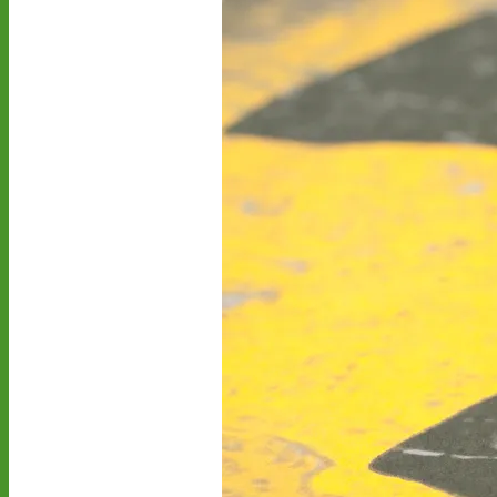
stoppen.de/ticker/
#atommüll
#castor
castor-stoppen.de
Ticker – Castor
stoppen!
Castor stoppen!
@castorstoppen.bsky.social
⋅
2d
Gegen 23.20 Uhr ist der 
12. Castortransport im 
Kreuz Holz abgebogen 
Richtung Neuss auf die 
A46 - 
castor-
stoppen.de/ticker/#route
#atommüll
#castor