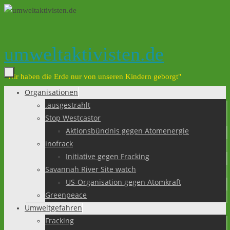
Zum
Inhalt
springen
umweltaktivisten.de
"Wir haben die Erde nur von unseren Kindern geborgt"
Organisationen
Zum
.ausgestrahlt
Inhalt
Stop Westcastor
springen
Aktionsbündnis gegen Atomenergie
inofrack
Initiative gegen Fracking
Savannah River Site watch
US-Organisation gegen Atomkraft
Greenpeace
Umweltgefahren
Fracking