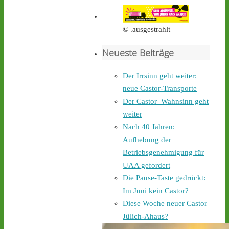
Castortransport mit 
Protest zu empfangen. - 
castor-stoppen.de/ticker/
© .ausgestrahlt
#atommüll
#castor
Neueste Beiträge
castor-stoppen.de
Ticker – Castor
Der Irrsinn geht weiter:
stoppen!
neue Castor-Transporte
2
4
Der Castor–Wahnsinn geht
weiter
Nach 40 Jahren:
Aufhebung der
Castor stoppen!
Betriebsgenehmigung für
@castorstoppen.bsky.social
⋅
2d
UAA gefordert
Gegen 0.35 Uhr erreicht 
Die Pause-Taste gedrückt:
der Castor-Konvoi das 
Im Juni kein Castor?
Dreieck Bottrop und fährt 
Diese Woche neuer Castor
weiter auf die A31, den 
letzten Autobahnabschnitt 
Jülich-Ahaus?
bis nach Ahaus - 
castor-