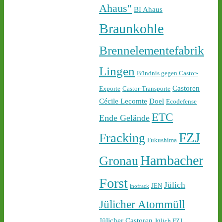
castor-stoppen.de/ticker/
Ahaus"
BI Ahaus
#atommüll
#castor
Braunkohle
Brennelementefabrik
Lingen
Bündnis gegen Castor-
Castoren
Exporte
Castor-Transporte
Cécile Lecomte
Doel
Ecodefense
1
2
ETC
Ende Gelände
FZJ
Fracking
Fukushima
Castor stoppen!
Hambacher
Gronau
@castorstoppen.bsky.social
⋅
2d
Forst
22.45 Uhr - der 12. Castor 
Jülich
JEN
inofrack
aus Jülich mit Ziel Ahaus 
Jülicher Atommüll
rollt - Polizei baut 
offenbar sukzessive 
Jülicher Castoren
Jülich FZJ