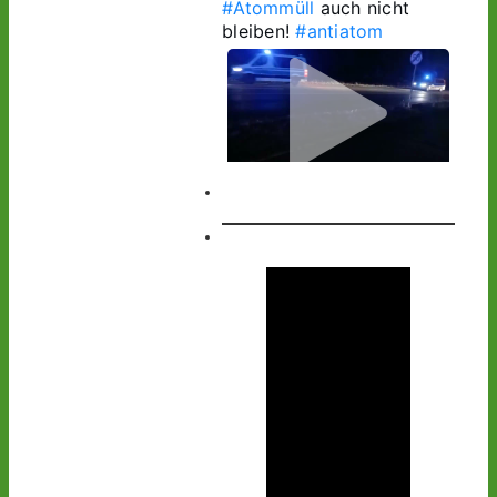
#Atommüll
 auch nicht 
bleiben! 
#antiatom
1
1
Castor stoppen!
@castorstoppen.bsky.social
⋅
2d
1.20 Uhr - 
Begleithubschrauber 
erreicht 
#Ahaus
 - der 12. 
Castorbehälter aus Jülich 
befindet sich kurz vor 
seinem nächsten 