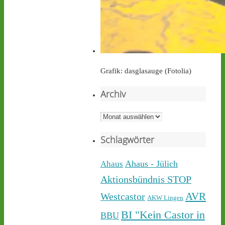
castor-stoppen.de
Ticker – Castor
stoppen!
Grafik: dasglasauge (Fotolia)
Archiv
Castor stoppen!
@castorstoppen.bsky.social
Archiv
⋅
2d
Während der 12. Castor 
Schlagwörter
nach 
#Ahaus
 nun rollt, 
haben sich dort aus 
Protest gegen die 
Ahaus - Jülich
Ahaus
unnötigen & gefährlichen 
Aktionsbündnis STOP
Atommülltransporte über 
NRWs Autobahnen 
AVR
Westcastor
AKW Lingen
Menschen zu einer 
BI "Kein Castor in
BBU
Mahnwache versammelt - 