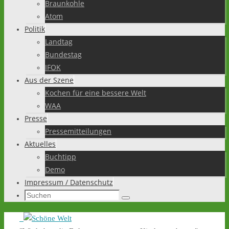
Braunkohle
Atom
Politik
Landtag
Bundestag
IFOK
Aus der Szene
Kochen für eine bessere Welt
WAA
Presse
Pressemitteilungen
Aktuelles
Buchtipp
Demo
Impressum / Datenschutz
Suchen
Suchen
nach: