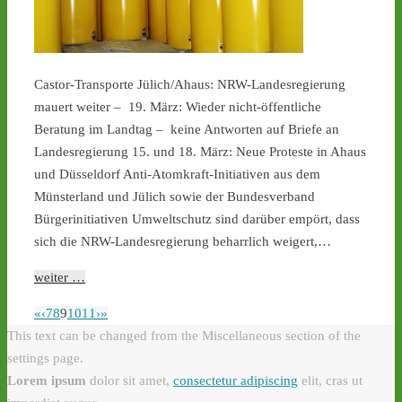
Castor-Transporte Jülich/Ahaus: NRW-Landesregierung
mauert weiter ‒ 19. März: Wieder nicht-öffentliche
Beratung im Landtag ‒ keine Antworten auf Briefe an
Landesregierung 15. und 18. März: Neue Proteste in Ahaus
und Düsseldorf Anti-Atomkraft-Initiativen aus dem
Münsterland und Jülich sowie der Bundesverband
Bürgerinitiativen Umweltschutz sind darüber empört, dass
sich die NRW-Landesregierung beharrlich weigert,…
weiter …
«
‹
7
8
9
10
11
›
»
This text can be changed from the Miscellaneous section of the
settings page.
Lorem ipsum
dolor sit amet,
consectetur adipiscing
elit, cras ut